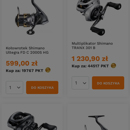
Multiplikator Shimano
TRANX 301 B
Kołowrotek Shimano
Ultegra FD C 2000S HG
1 230,90 zł
599,00 zł
Kup za: 44517
PKT
punktów
Kup za: 19767
PKT
punktów
DO KOSZYKA
Ilość produktów
DO KOSZYKA
Ilość produktów