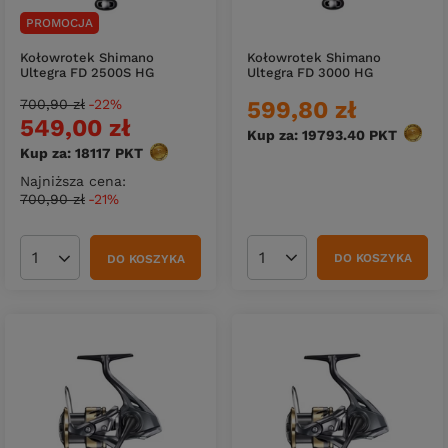
PROMOCJA
Kołowrotek Shimano
Kołowrotek Shimano
Ultegra FD 3000 HG
Ultegra FD 2500S HG
599,80 zł
700,90 zł
-22%
549,00 zł
Kup za: 19793.40
PKT
punkt
Kup za: 18117
PKT
punktów
Najniższa cena:
700,90 zł
-21%
DO KOSZYKA
DO KOSZYKA
Ilość produktów
Ilość produktów