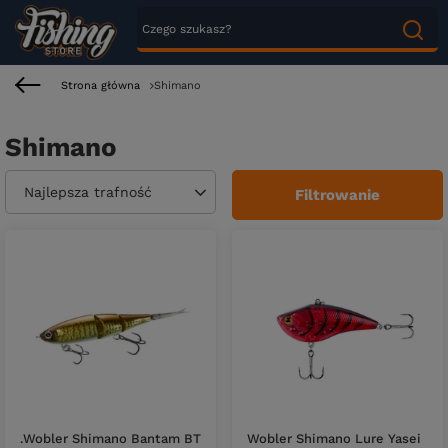
Strona główna
Shimano
Shimano
Zmień sortowanie
Najlepsza trafność
Filtrowanie
.Wobler Shimano Bantam BT
Wobler Shimano Lure Yasei