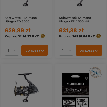
Kołowrotek Shimano
Kołowrotek Shimano
Ultegra FD 3000
Ultegra FD 2500 HG
639,89 zł
631,38 zł
Kup za: 21116.37
PKT
punktów
Kup za: 20835.54
PKT
punkt
DO KOSZYKA
DO KOSZYKA
Ilość produktów
Ilość produktów