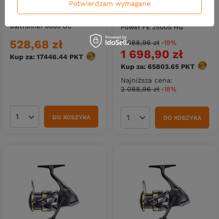
Potwierdzam wymagane
PROMOCJA
Kołowrotek Shimano
Kołowrotek Shimano Twin
Baitrunner 6000 OC
Power FE 2500S HG
528,68 zł
2 088,96 zł
-19%
1 698,90 zł
Kup za: 17446.44
PKT
punktów
Kup za: 65803.65
PKT
punkt
Najniższa cena:
2 088,96 zł
-18%
DO KOSZYKA
DO KOSZYKA
Ilość produktów
Ilość produktów