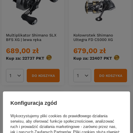
Multiplikator Shimano SLX
Kołowrotek Shimano
BFS XG | lewa ręka
Ultegra FD C5000 XG
689,00 zł
679,00 zł
Kup za: 22737
PKT
punktów
Kup za: 22407
PKT
punktów
DO KOSZYKA
DO KOSZYKA
Ilość produktów
Ilość produktów
Konfiguracja zgód
Wykorzystujemy pliki cookies do prawidłowego działania
serwisu, aby oferować funkcje społecznościowe, analizować
ruch i prowadzić działania marketingowe - zarówno przez nas,
jak i naszych Zaufanych Partnerów. Pliki cookies służą również