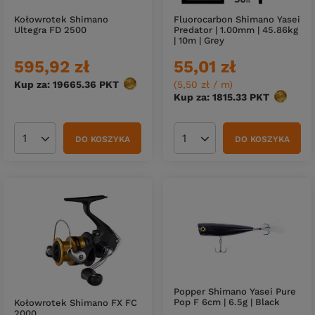
Kołowrotek Shimano
Fluorocarbon Shimano Yasei
Ultegra FD 2500
Predator | 1.00mm | 45.86kg
| 10m | Grey
595,92 zł
55,01 zł
Kup za: 19665.36
PKT
punktów
(5,50 zł / m
)
Kup za: 1815.33
PKT
punktów
DO KOSZYKA
DO KOSZYKA
Ilość produktów
Ilość produktów
Popper Shimano Yasei Pure
Pop F 6cm | 6.5g | Black
Kołowrotek Shimano FX FC
2000