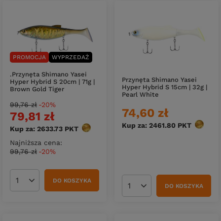
PROMOCJA
WYPRZEDAŻ
.Przynęta Shimano Yasei
Przynęta Shimano Yasei
Hyper Hybrid S 20cm | 71g |
Hyper Hybrid S 15cm | 32g |
Brown Gold Tiger
Pearl White
99,76 zł
-20%
74,60 zł
79,81 zł
Kup za: 2461.80
PKT
punktó
Kup za: 2633.73
PKT
punktów
Najniższa cena:
99,76 zł
-20%
DO KOSZYKA
Ilość produktów
DO KOSZYKA
Ilość produktów