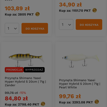
34,90 zł
103,89 zł
Kup za: 1151.70
PKT
punktów
Kup za: 2805
PKT
punktów
DO KOSZYKA
Ilość produktów
DO KOSZYKA
Ilość produktów
PROMOCJA
WYPRZEDAŻ
Przynęta Shimano Yasei
Przynęta Shimano Yasei
Hyper Hybrid S 20cm | 71g |
Hyper Hybrid S 20cm | 71g |
Zander
Pearl White
99,76 zł
-15%
99,76 zł
84,80 zł
Kup za: 3292.08
PKT
punktó
Kup za: 2798.40
PKT
punktów