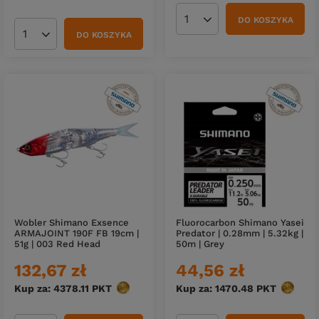
DO KOSZYKA
Ilość produktów
DO KOSZYKA
Ilość produktów
Wobler Shimano Exsence
Fluorocarbon Shimano Yasei
ARMAJOINT 190F FB 19cm |
Predator | 0.28mm | 5.32kg |
51g | 003 Red Head
50m | Grey
132,67 zł
44,56 zł
Kup za: 4378.11
PKT
punktów
Kup za: 1470.48
PKT
punktó