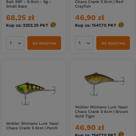
Bait 99F - 9.9cm - 6g -
Chaos Crank S 6cm | Red
Small Bass
Crayfish
68,25 zł
46,90 zł
Kup za: 2252.25
PKT
punktów
Kup za: 1547.70
PKT
punktów
DO KOSZYKA
DO KOSZYKA
Ilość produktów
Ilość produktów
Wobler Shimano Lure Yasei
Chaos Crank S 6cm | Brown
Gold Tiger
Wobler Shimano Lure Yasei
46,90 zł
Chaos Crank S 6cm | Perch
Kup za: 1547.70
PKT
punktów