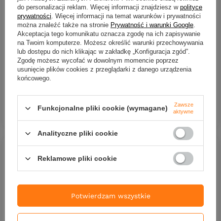
do personalizacji reklam. Więcej informacji znajdziesz w
polityce
prywatności
. Więcej informacji na temat warunków i prywatności
można znaleźć także na stronie
Prywatność i warunki Google
.
Akceptacja tego komunikatu oznacza zgodę na ich zapisywanie
Kołowrotek Shimano
na Twoim komputerze. Możesz określić warunki przechowywania
Ultegra FD C3000 XG
Kołowrotek Shimano
Ultegra FD C 2000S
lub dostępu do nich klikając w zakładkę „Konfiguracja zgód”.
616,46 zł
Zgodę możesz wycofać w dowolnym momencie poprzez
642,41 zł
usunięcie plików cookies z przeglądarki z danego urządzenia
Kup za: 20343.18
PKT
punktów
końcowego.
Kup za: 21199.53
PKT
punktó
DO KOSZYKA
Zawsze
Ilość produktów
Funkcjonalne pliki cookie (wymagane)
DO KOSZYKA
aktywne
Ilość produktów
Analityczne pliki cookie
Reklamowe pliki cookie
Potwierdzam wszystkie