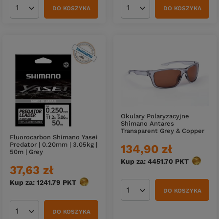
DO KOSZYKA
DO KOSZYKA
Ilość produktów
Ilość produktów
Okulary Polaryzacyjne
Shimano Antares
Transparent Grey & Copper
Fluorocarbon Shimano Yasei
Predator | 0.20mm | 3.05kg |
134,90 zł
50m | Grey
Kup za: 4451.70
PKT
punktó
37,63 zł
Kup za: 1241.79
PKT
punktów
DO KOSZYKA
Ilość produktów
DO KOSZYKA
Ilość produktów