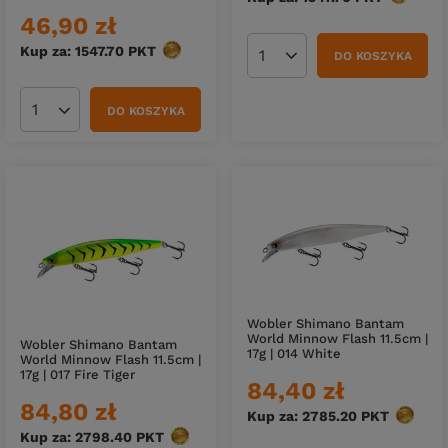
46,90 zł
Kup za: 1547.70
PKT
punktów
DO KOSZYKA
Ilość produktów
DO KOSZYKA
Ilość produktów
Wobler Shimano Bantam
World Minnow Flash 11.5cm |
Wobler Shimano Bantam
17g | 014 White
World Minnow Flash 11.5cm |
17g | 017 Fire Tiger
84,40 zł
84,80 zł
Kup za: 2785.20
PKT
punktó
Kup za: 2798.40
PKT
punktów