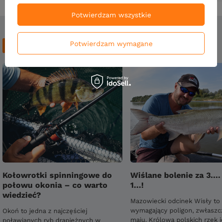
Potwierdzam wszystkie
Potwierdzam wymagane
Blog
Kołowrotki spinningowe do
Wiślane bolenie za 3.... 
połowu okonia – co warto
1...!
wiedzieć?
Mazowiecki odcinek Wisły to
wymagający poligon, zwłaszc
Okoń to jedna z najczęściej
maju. Królowa polskich rzek j
poławianych ryb drapieżnych w