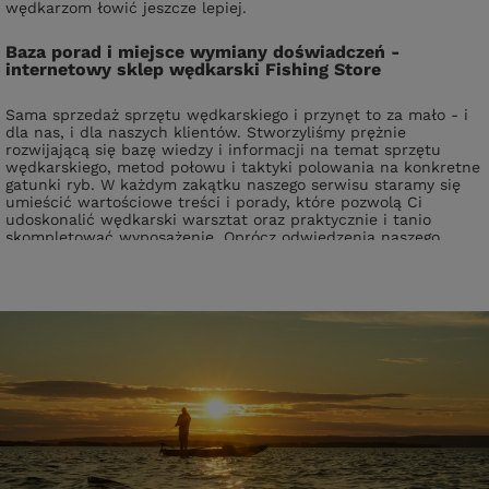
wędkarzom łowić jeszcze lepiej.
Baza porad i miejsce wymiany doświadczeń -
internetowy sklep wędkarski Fishing Store
Sama sprzedaż sprzętu wędkarskiego i przynęt to za mało - i
dla nas, i dla naszych klientów. Stworzyliśmy prężnie
rozwijającą się bazę wiedzy i informacji na temat sprzętu
wędkarskiego, metod połowu i taktyki polowania na konkretne
gatunki ryb. W każdym zakątku naszego serwisu staramy się
umieścić wartościowe treści i porady, które pozwolą Ci
udoskonalić wędkarski warsztat oraz praktycznie i tanio
skompletować wyposażenie. Oprócz odwiedzenia naszego
sklepu wędkarskiego, zapraszamy serdecznie także do
zaglądania na nasz
blog
,
stronę na Facebooku
,
kanał na
YouTube
i
Instagram
. Znajdziesz tam informacje o naszej
ofercie i promocjach oraz wiele porad ekspertów, testujących
dostępny u nas asortyment.
FishingStore.pl to wyjątkowy
internetowy sklep wędkarski
również ze względu na bardzo bogate wyposażenie. W każdej
kategorii znajdują się akcesoria wędkarskie cenionych
producentów, ale zaopatrujemy się też w sprzęt od niszowych
twórców i rękodzielników, wyspecjalizowanych w konkretnej
dziedzinie. Dostępne są u nas prawdziwe perełki wędkarskiego
rękodzieła, jak na przykład drewniane woblery z Pracowni
Roztocze czy indywidualnie ustawiane woblery Siek.