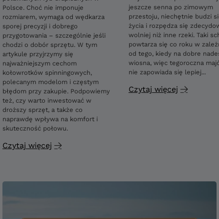
jeszcze senna po zimowym
Polsce. Choć nie imponuje
przestoju, niechętnie budzi s
rozmiarem, wymaga od wędkarza
życia i rozpędza się zdecydo
sporej precyzji i dobrego
wolniej niż inne rzeki. Taki s
przygotowania – szczególnie jeśli
powtarza się co roku w zależ
chodzi o dobór sprzętu. W tym
od tego, kiedy na dobre nade
artykule przyjrzymy się
wiosna, więc tegoroczna ma
najważniejszym cechom
nie zapowiada się lepiej...
kołowrotków spinningowych,
polecanym modelom i częstym
Czytaj więcej
błędom przy zakupie. Podpowiemy
też, czy warto inwestować w
droższy sprzęt, a także co
naprawdę wpływa na komfort i
skuteczność połowu.
Czytaj więcej