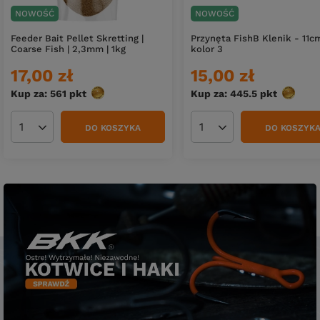
NOWOŚĆ
NOWOŚĆ
Feeder Bait Pellet Skretting |
Przynęta FishB Klenik - 11c
Coarse Fish | 2,3mm | 1kg
kolor 3
17,00 zł
15,00 zł
Kup za: 561
pkt
punktów
Kup za: 445.5
pkt
punktó
DO KOSZYKA
DO KOSZYK
Ilość produktów
Ilość produktów