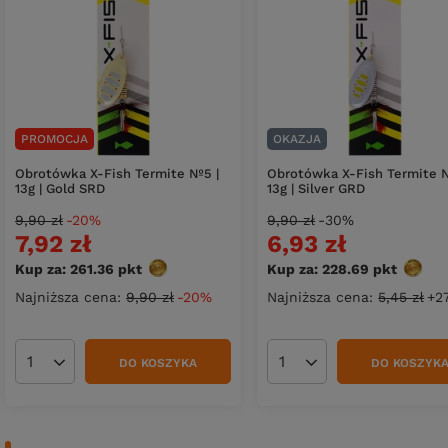
PROMOCJA
OKAZJA
Obrotówka X-Fish Termite №5 |
Obrotówka X-Fish Termite 
13g | Gold SRD
13g | Silver GRD
9,90 zł
-20%
9,90 zł
-30%
7,92 zł
6,93 zł
Kup za: 261.36
pkt
punktów
Kup za: 228.69
pkt
punkt
Najniższa cena:
9,90 zł
-20%
Najniższa cena:
5,45 zł
+2
DO KOSZYKA
DO KOSZYK
Ilość produktów
Ilość produktów