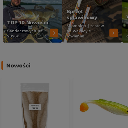
Sprzęt
spławikowy
TOP 10 Nowości
Skompletuj zestaw
Sandaczowych na
na wakacyje
2026r.!
łowienie!
Nowości