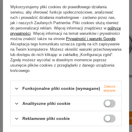
Wykorzystujemy pliki cookies do prawidłowego działania
serwisu, aby oferować funkcje społecznościowe, analizować
ruch i prowadzić działania marketingowe - zarówno przez nas,
jak i naszych Zaufanych Partnerów. Pliki cookies służą również
do personalizacji reklam. Więcej informacji znajdziesz w
polityce
prywatności
. Więcej informacji na temat warunków i prywatności
można znaleźć także na stronie
Prywatność i warunki Google
.
Akceptacja tego komunikatu oznacza zgodę na ich zapisywanie
na Twoim komputerze. Możesz określić warunki przechowywania
lub dostępu do nich klikając w zakładkę „Konfiguracja zgód”.
Zgodę możesz wycofać w dowolnym momencie poprzez
BESTSELLER
BESTSELLER
usunięcie plików cookies z przeglądarki z danego urządzenia
końcowego.
Przypony Mikado Jaws stalowe |
Żyłka Mikado Ultraviolet II
25cm | 15kg | 2szt.
Method&Feeder 0,23mm | 10
| 300m
Zawsze
Funkcjonalne pliki cookie (wymagane)
5,00 zł
21,50 zł
aktywne
Kup za: 165
pkt
punktów
(0,07 zł / m)
Analityczne pliki cookie
Kup za: 709.5
pkt
punktó
Reklamowe pliki cookie
DO KOSZYKA
DO KOSZYK
Ilość produktów
Ilość produktów