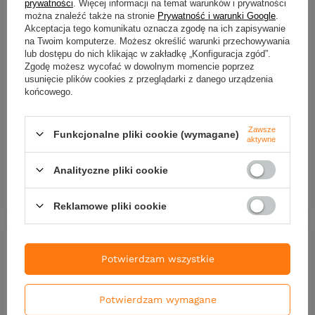
prywatności
. Więcej informacji na temat warunków i prywatności
można znaleźć także na stronie
Prywatność i warunki Google
.
Akceptacja tego komunikatu oznacza zgodę na ich zapisywanie
na Twoim komputerze. Możesz określić warunki przechowywania
lub dostępu do nich klikając w zakładkę „Konfiguracja zgód”.
Zgodę możesz wycofać w dowolnym momencie poprzez
usunięcie plików cookies z przeglądarki z danego urządzenia
Guma SEWRO CUSTOM BAIT
Guma SEWRO CUSTOM BAIT
końcowego.
Ukleja 16cm Oliwka Kopyto
Ukleja 16cm- Oliwka
Pomarańcz
Naturalny Ogon
18,00 zł
18,00 zł
Zawsze
Funkcjonalne pliki cookie (wymagane)
aktywne
Kup za: 594
PKT
punktów
Kup za: 594
PKT
punktów
Analityczne pliki cookie
DO KOSZYKA
DO KOSZYKA
Ilość produktów
Ilość produktów
Reklamowe pliki cookie
Potwierdzam wszystkie
Potwierdzam wymagane