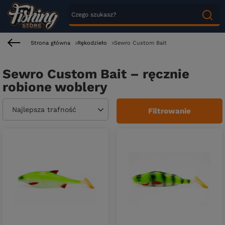
Strona główna
Rękodzieło
Sewro Custom Bait
Sewro Custom Bait – ręcznie
robione woblery
Zmień sortowanie
Najlepsza trafność
Filtrowanie