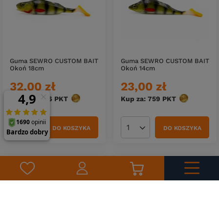
Guma SEWRO CUSTOM BAIT
Guma SEWRO CUSTOM BAIT
Okoń 18cm
Okoń 14cm
32,00 zł
23,00 zł
Kup za: 1056
PKT
punktów
Kup za: 759
PKT
punktów
DO KOSZYKA
DO KOSZYKA
Ilość produktów
Ilość produktów