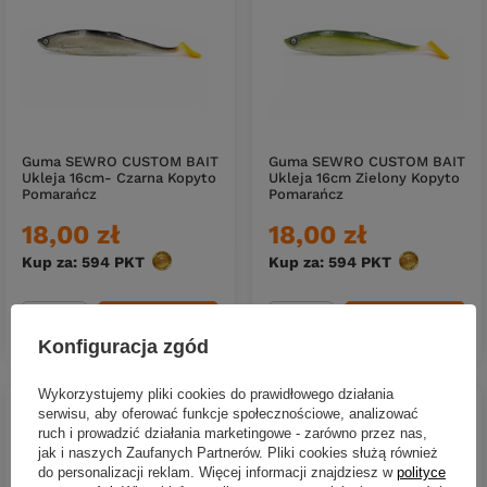
Guma SEWRO CUSTOM BAIT
Guma SEWRO CUSTOM BAIT
Ukleja 16cm- Czarna Kopyto
Ukleja 16cm Zielony Kopyto
Pomarańcz
Pomarańcz
18,00 zł
18,00 zł
Kup za: 594
PKT
punktów
Kup za: 594
PKT
punktów
DO KOSZYKA
DO KOSZYKA
Ilość produktów
Ilość produktów
Konfiguracja zgód
Wykorzystujemy pliki cookies do prawidłowego działania
serwisu, aby oferować funkcje społecznościowe, analizować
ruch i prowadzić działania marketingowe - zarówno przez nas,
jak i naszych Zaufanych Partnerów. Pliki cookies służą również
do personalizacji reklam. Więcej informacji znajdziesz w
polityce