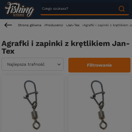
Strona główna
Producenci
Jan-Tex
Agrafki i zapinki z krętlikiem 
Agrafki i zapinki z krętlikiem Jan-
Tex
Zmień sortowanie
Najlepsza trafność
Filtrowanie