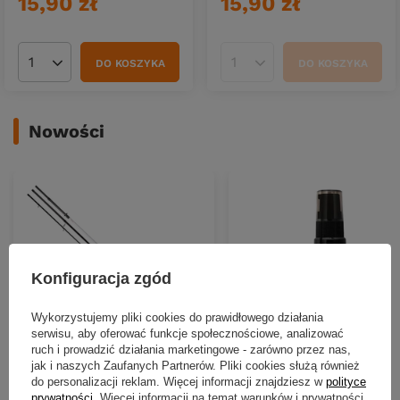
15,90 zł
15,90 zł
DO KOSZYKA
DO KOSZYKA
Ilość produktów
Ilość produktów
Nowości
Konfiguracja zgód
Wykorzystujemy pliki cookies do prawidłowego działania
serwisu, aby oferować funkcje społecznościowe, analizować
NOWOŚĆ
NOWOŚĆ
ruch i prowadzić działania marketingowe - zarówno przez nas,
jak i naszych Zaufanych Partnerów. Pliki cookies służą również
Wędka Mikado Intro II Heavy
Atraktor Libra Lures 50ml | 
do personalizacji reklam. Więcej informacji znajdziesz w
polityce
Feeder | 390cm | do 120g | 3+3
prywatności
. Więcej informacji na temat warunków i prywatności