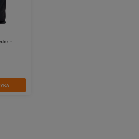
eder -
w
ZYKA