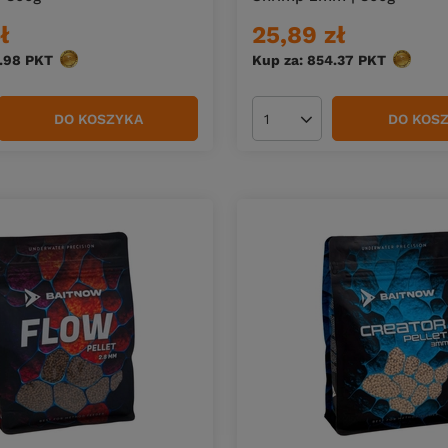
ł
25,89 zł
.98
PKT
punktów
Kup za: 854.37
PKT
punktó
DO KOSZYKA
DO KOS
duktów
Ilość produktów