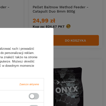
eder -
Pellet Baitnow Method Feeder -
Catapult Duo 8mm 800g
24,99 zł
w
Kup za: 824.67
PKT
punktów
ZYKA
DO KOSZYKA
Ilość produktów
alizować ruch i prowadzić
do personalizacji reklam.
na znaleźć także na stronie
puterze. Możesz określić
fać w dowolnym momencie
Zawsze aktywne