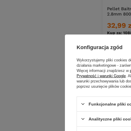
Pellet Bai
2.8mm 800
32,99 
Kup za: 108
Konfiguracja zgód
Ilość pro
Wykorzystujemy pliki cookies d
działania marketingowe - zarówn
Więcej informacji znajdziesz w
Prywatność i warunki Google
. 
warunki przechowywania lub do
poprzez usunięcie plików cooki
Funkcjonalne pliki 
Analityczne pliki coo