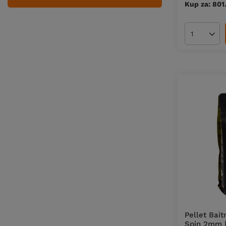
Kup za: 801
Ilość pro
Pellet Bai
Spin 2mm |