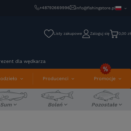
+48792669996
info@fishingstore.pl
Listy zakupowe
Zaloguj się
0,00 zł
rezent dla wędkarza
odzieło
Producenci
Promocje
Sum
Boleń
Pozostałe