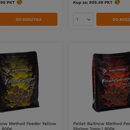
.90
PKT
punktów
Kup za: 809.49
PKT
punktó
DO KOSZYKA
DO KOS
duktów
Ilość produktów
tnow Method Feeder Yellow
Pellet Baitnow Method Fe
 800g
Shrimp 2mm | 800g