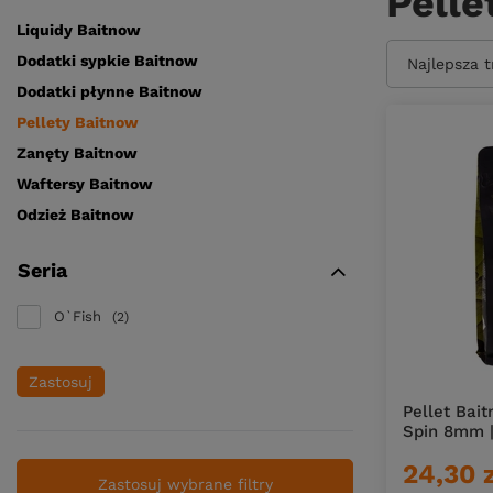
Pelle
Liquidy Baitnow
Dodatki sypkie Baitnow
Zmień sort
Najlepsza 
Dodatki płynne Baitnow
Pellety Baitnow
Zanęty Baitnow
Waftersy Baitnow
Odzież Baitnow
Seria
O`Fish
2
Zastosuj
Pellet Bai
Spin 8mm |
24,30 
Zastosuj wybrane filtry