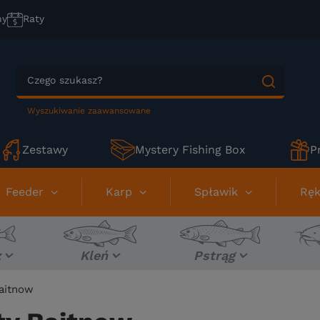
ny
Raty
Wyszukiwanie zaawansowane
Zestawy
Mystery Fishing Box
P
Feeder
Karp
Spławik
Ręk
z
Kleń
Pstrąg
Baitnow