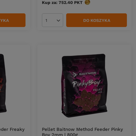
w
Kup za: 752.40
PKT
punktów
ZYKA
DO KOSZYKA
Ilość produktów
eder Freaky
Pellet Baitnow Method Feeder Pinky
Boy 2mm | 800g