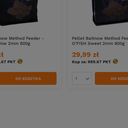
tnow Method Feeder -
Pellet Baitnow Method Fe
rine 2mm 800g
O'FISH Sweet 2mm 800g
zł
29,99 zł
.67
PKT
punktów
Kup za: 989.67
PKT
punktó
DO KOSZYKA
DO KOS
duktów
Ilość produktów