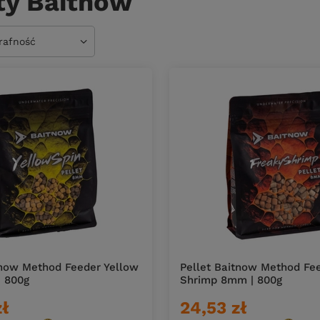
ty Baitnow
owanie
trafność
tnow Method Feeder Yellow
Pellet Baitnow Method Fe
 800g
Shrimp 8mm | 800g
zł
24,53 zł