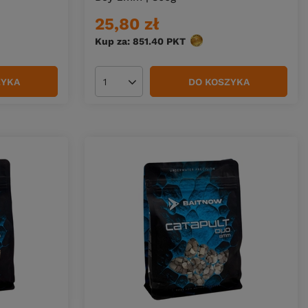
25,80 zł
w
Kup za: 851.40
PKT
punktów
ZYKA
DO KOSZYKA
Ilość produktów