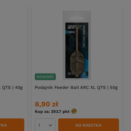
NOWOŚĆ
L QTS | 40g
Podajnik Feeder Bait ARC XL QTS | 50g
8,90 zł
Kup za: 293.7
pkt
punktów
YKA
DO KOSZYKA
Ilość produktów