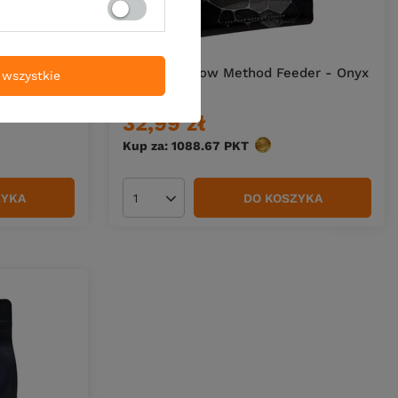
eder -
Pellet Baitnow Method Feeder - Onyx
wszystkie
2mm 800g
32,99 zł
w
Kup za: 1088.67
PKT
punktów
ZYKA
DO KOSZYKA
Ilość produktów