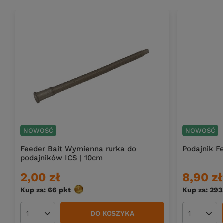
NOWOŚĆ
NOWOŚĆ
Feeder Bait Wymienna rurka do
Podajnik F
podajników ICS | 10cm
2,00 zł
8,90 zł
Kup za: 66
pkt
punktów
Kup za: 293
DO KOSZYKA
Ilość produktów
Ilość pro