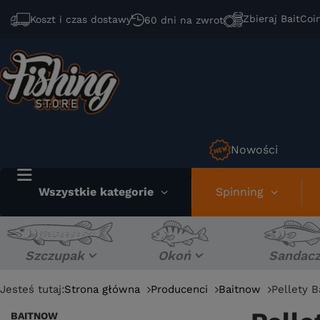
Zbieraj BaitCoi
Koszt i czas dostawy
60 dni na zwrot
Nowości
Wszystkie kategorie
Spinning
Szczupak
Okoń
Sandac
Jesteś tutaj:
Strona główna
Producenci
Baitnow
Pellety 
BAITNOW