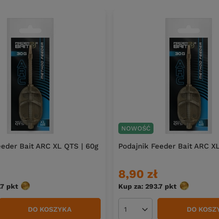
NOWOŚĆ
eeder Bait ARC XL QTS | 60g
Podajnik Feeder Bait ARC X
8,90 zł
.7
pkt
punktów
Kup za: 293.7
pkt
punktów
DO KOSZYKA
DO KOSZ
duktów
Ilość produktów