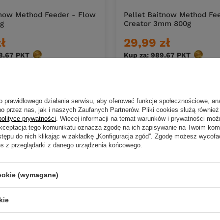
tnow Method Feeder - Flow
Pellet Baitnow Method Fe
g
Creator 3mm 800g
zł
29,99 zł
8.67
PKT
punktów
Kup za: 989.67
PKT
punktó
DO KOSZYKA
DO KOS
duktów
Ilość produktów
o prawidłowego działania serwisu, aby oferować funkcje społecznościowe, an
o przez nas, jak i naszych Zaufanych Partnerów. Pliki cookies służą również 
polityce prywatności
. Więcej informacji na temat warunków i prywatności moż
Akceptacja tego komunikatu oznacza zgodę na ich zapisywanie na Twoim kom
stępu do nich klikając w zakładkę „Konfiguracja zgód”. Zgodę możesz wyco
es z przeglądarki z danego urządzenia końcowego.
cookie (wymagane)
kie