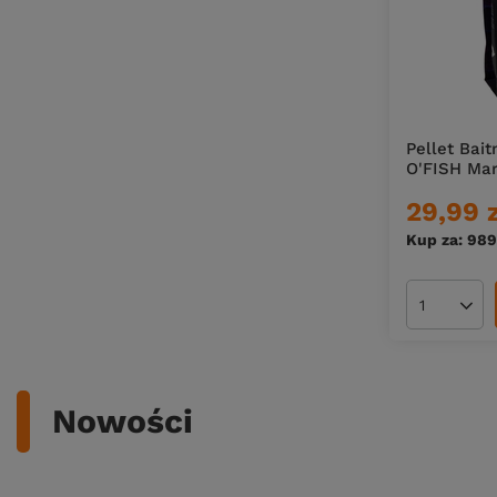
Pellet Bai
O'FISH Ma
29,99 
Kup za: 989
Ilość pro
Nowości