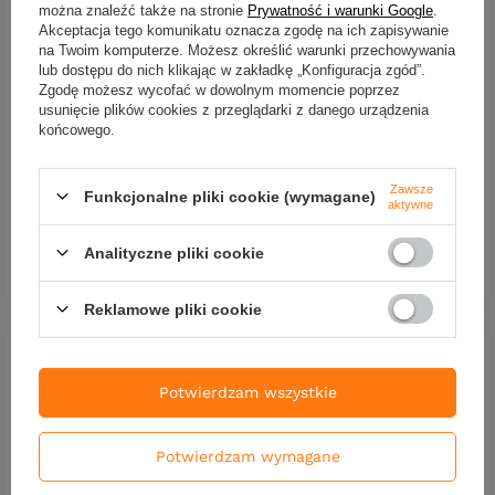
można znaleźć także na stronie
Prywatność i warunki Google
.
Akceptacja tego komunikatu oznacza zgodę na ich zapisywanie
na Twoim komputerze. Możesz określić warunki przechowywania
lub dostępu do nich klikając w zakładkę „Konfiguracja zgód”.
Zgodę możesz wycofać w dowolnym momencie poprzez
Guma SEWRO CUSTOM BAIT
Guma SEWRO CUSTOM BAIT
usunięcie plików cookies z przeglądarki z danego urządzenia
Ukleja 16cm Oliwka Kopyto
Ukleja 16cm- Oliwka
końcowego.
Pomarańcz
Naturalny Ogon
18,00 zł
18,00 zł
Zawsze
Funkcjonalne pliki cookie (wymagane)
Kup za: 594
PKT
punktów
Kup za: 594
PKT
punktów
aktywne
Analityczne pliki cookie
DO KOSZYKA
DO KOSZYKA
Ilość produktów
Ilość produktów
Reklamowe pliki cookie
Potwierdzam wszystkie
Potwierdzam wymagane