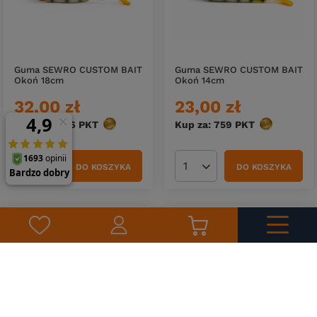
Guma SEWRO CUSTOM BAIT
Guma SEWRO CUSTOM BAIT
Okoń 18cm
Okoń 14cm
32,00 zł
23,00 zł
Kup za: 1056
PKT
punktów
Kup za: 759
PKT
punktów
DO KOSZYKA
DO KOSZYKA
Ilość produktów
Ilość produktów