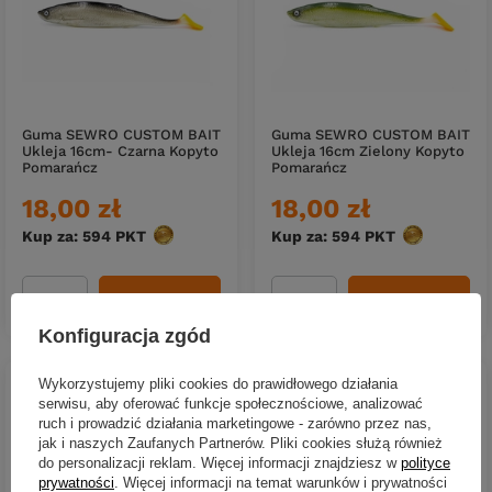
Guma SEWRO CUSTOM BAIT
Guma SEWRO CUSTOM BAIT
Ukleja 16cm- Czarna Kopyto
Ukleja 16cm Zielony Kopyto
Pomarańcz
Pomarańcz
18,00 zł
18,00 zł
Kup za: 594
PKT
punktów
Kup za: 594
PKT
punktów
DO KOSZYKA
DO KOSZYKA
Ilość produktów
Ilość produktów
Konfiguracja zgód
Wykorzystujemy pliki cookies do prawidłowego działania
serwisu, aby oferować funkcje społecznościowe, analizować
ruch i prowadzić działania marketingowe - zarówno przez nas,
jak i naszych Zaufanych Partnerów. Pliki cookies służą również
do personalizacji reklam. Więcej informacji znajdziesz w
polityce
prywatności
. Więcej informacji na temat warunków i prywatności