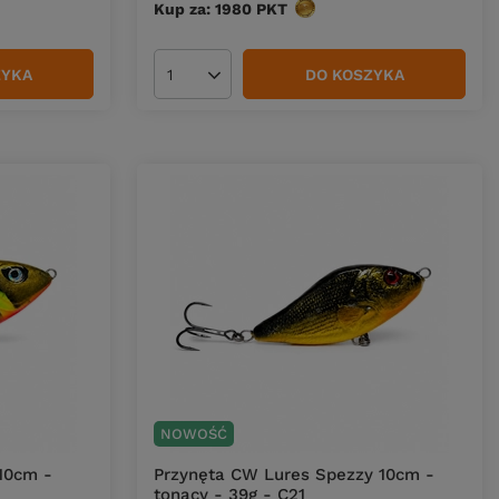
Kup za: 1980
PKT
punktów
ZYKA
DO KOSZYKA
Ilość produktów
NOWOŚĆ
10cm -
Przynęta CW Lures Spezzy 10cm -
tonący - 39g - C21