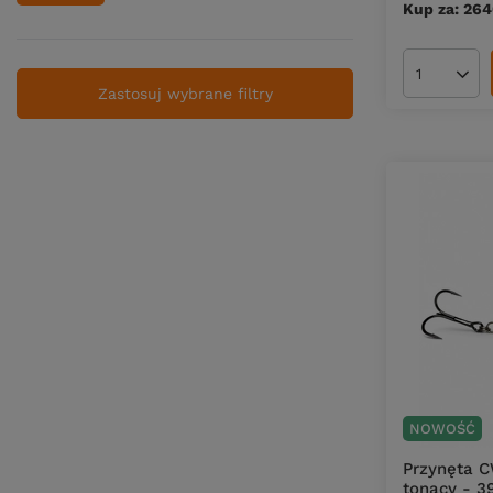
Kup za: 26
Ilość pro
Zastosuj wybrane filtry
NOWOŚĆ
Przynęta C
tonący - 3