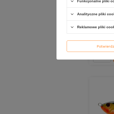
Funkcjonalne pliki 
Analityczne pliki coo
Przynęta C
tonący - 4
Reklamowe pliki coo
60,00 
Kup za: 198
Potwierd
Ilość pro