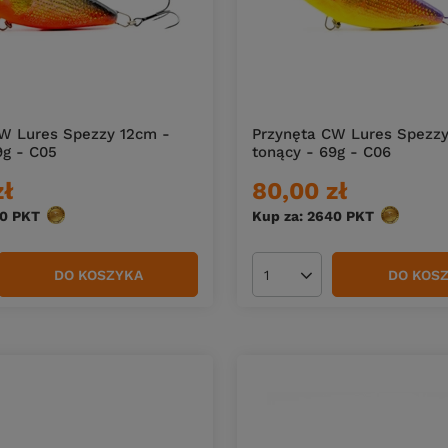
W Lures Spezzy 12cm -
Przynęta CW Lures Spezzy
9g - C05
tonący - 69g - C06
zł
80,00 zł
40
PKT
punktów
Kup za: 2640
PKT
punktów
DO KOSZYKA
DO KOS
duktów
Ilość produktów