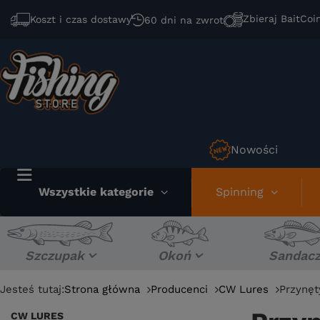
Zbieraj BaitCoi
Koszt i czas dostawy
60 dni na zwrot
Nowości
Wszystkie kategorie
Spinning
Szczupak
Okoń
Sandac
Jesteś tutaj:
Strona główna
Producenci
CW Lures
Przynęt
CW LURES