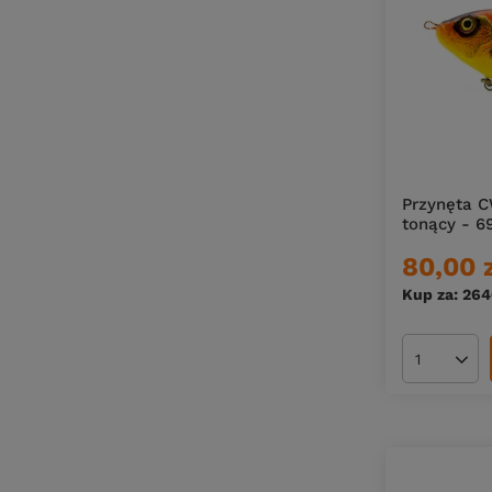
Przynęta C
tonący - 6
80,00 
Kup za: 26
Ilość pro