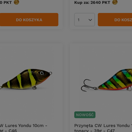
40
PKT
punktów
Kup za: 2640
PKT
punktów
DO KOSZYKA
DO KOS
duktów
Ilość produktów
NOWOŚĆ
W Lures Yondu 10cm -
Przynęta CW Lures Yondu 
9g - C46
tonący - 39g - C47