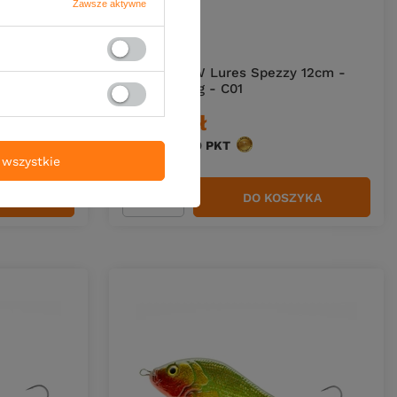
Zawsze aktywne
 10cm -
Przynęta CW Lures Spezzy 12cm -
tonący - 69g - C01
80,00 zł
Kup za: 2640
PKT
punktów
wszystkie
ZYKA
DO KOSZYKA
Ilość produktów