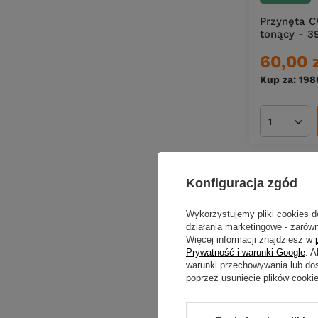
Przynęta C
tonący - 3
60,00 
Kup za: 198
Ilość pro
Konfiguracja zgód
Wykorzystujemy pliki cookies d
działania marketingowe - zarówn
Więcej informacji znajdziesz w
Prywatność i warunki Google
. 
warunki przechowywania lub do
poprzez usunięcie plików cooki