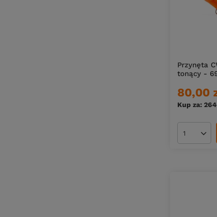
Przynęta C
tonący - 6
80,00 
Kup za: 26
Ilość pro