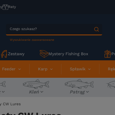
ny
Raty
Wyszukiwanie zaawansowane
Zestawy
Mystery Fishing Box
P
Feeder
Karp
Spławik
Ręk
z
Kleń
Pstrąg
y CW Lures