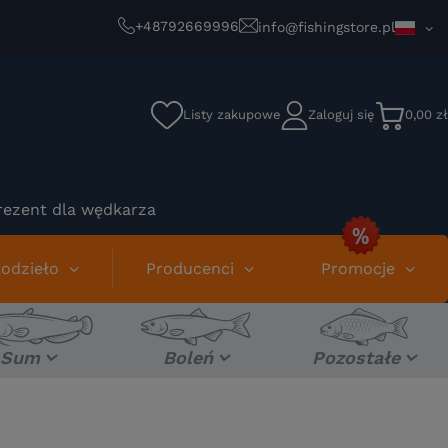
+48792669996
info@fishingstore.pl
Listy zakupowe
Zaloguj się
0,00 zł
rezent dla wędkarza
odzieło
Producenci
Promocje
Sum
Boleń
Pozostałe