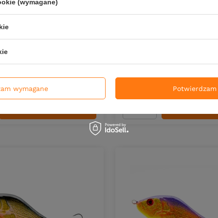
cookie (wymagane)
kie
W Lures Nebula 11cm -
Przynęta CW Lures Spezzy
5g - C40
tonący - 39g - FS01
kie
zł
60,00 zł
0
PKT
punktów
Kup za: 1980
PKT
punktów
zam wymagane
Potwierdzam 
DO KOSZYKA
DO KOS
duktów
Ilość produktów