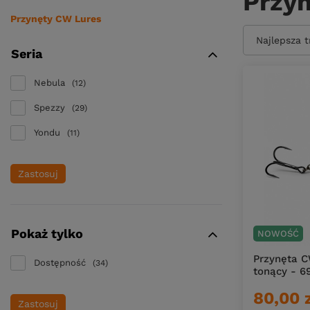
Przy
Przynęty CW Lures
Zmień sort
Najlepsza 
Seria
Nebula
12
Spezzy
29
Yondu
11
Zastosuj
Pokaż tylko
NOWOŚĆ
Przynęta C
Dostępność
34
tonący - 6
80,00 
Zastosuj