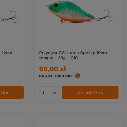
 12cm -
Przynęta CW Lures Spezzy 10cm -
tonący - 39g - C10
60,00 zł
Kup za: 1980
PKT
punktów
ZYKA
DO KOSZYKA
Ilość produktów