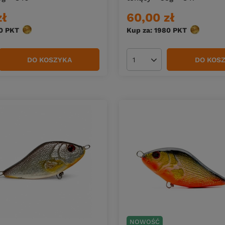
zł
60,00 zł
0
PKT
punktów
Kup za: 1980
PKT
punktów
DO KOSZYKA
DO KOS
duktów
Ilość produktów
NOWOŚĆ