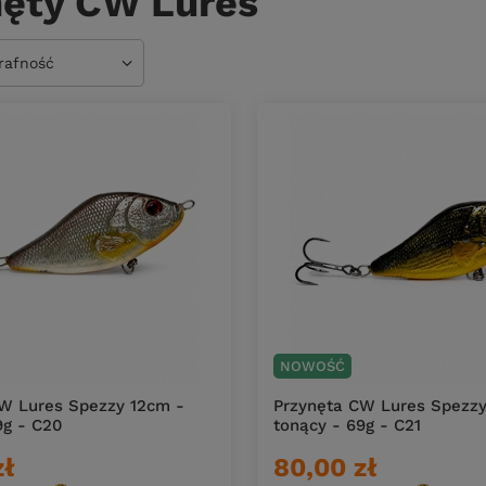
nęty CW Lures
owanie
trafność
NOWOŚĆ
W Lures Spezzy 12cm -
Przynęta CW Lures Spezzy
9g - C20
tonący - 69g - C21
zł
80,00 zł