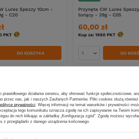
W Lures Spezzy 10cm -
Przynęta CW Lures Spezzy
9g - C20
tonący - 39g - C05
zł
60,00 zł
0
PKT
punktów
Kup za: 1980
PKT
punktów
DO KOSZYKA
DO KOS
duktów
Ilość produktów
o prawidłowego działania serwisu, aby oferować funkcje społecznościowe, an
o przez nas, jak i naszych Zaufanych Partnerów. Pliki cookies służą również 
polityce prywatności
. Więcej informacji na temat warunków i prywatności moż
Akceptacja tego komunikatu oznacza zgodę na ich zapisywanie na Twoim kom
stępu do nich klikając w zakładkę „Konfiguracja zgód”. Zgodę możesz wyco
es z przeglądarki z danego urządzenia końcowego.