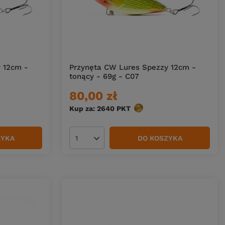
 12cm -
Przynęta CW Lures Spezzy 12cm -
tonący - 69g - C07
80,00 zł
Kup za: 2640
PKT
punktów
ZYKA
DO KOSZYKA
Ilość produktów