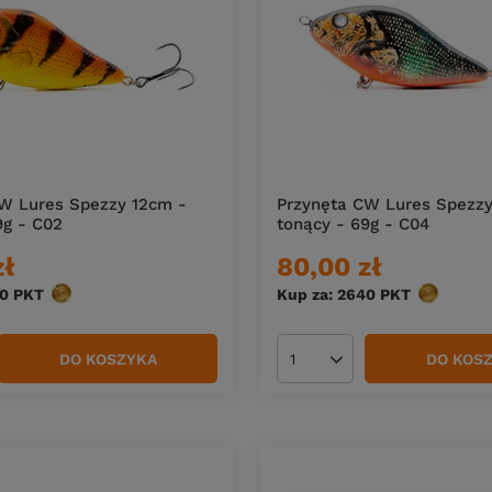
W Lures Spezzy 12cm -
Przynęta CW Lures Spezzy
9g - C02
tonący - 69g - C04
zł
80,00 zł
40
PKT
punktów
Kup za: 2640
PKT
punktów
DO KOSZYKA
DO KOS
duktów
Ilość produktów