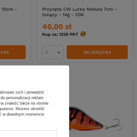
 10cm -
Przynęta CW Lures Nebula 7cm -
tonący - 14g - C06
40,00 zł
Kup za: 1320
PKT
punktów
ZYKA
DO KOSZYKA
Ilość produktów
alizować ruch i prowadzić
do personalizacji reklam.
na znaleźć także na stronie
puterze. Możesz określić
fać w dowolnym momencie