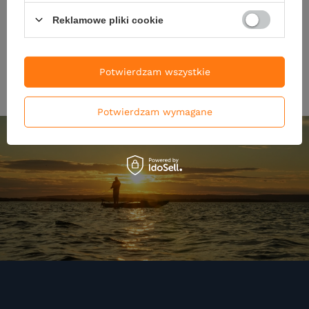
Kup za: 247.5
pkt
punktów
Kup za: 792
pkt
punktów
Reklamowe pliki cookie
DO KOSZYKA
DO KOSZYKA
Ilość produktów
Ilość produktów
Potwierdzam wszystkie
Potwierdzam wymagane