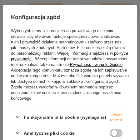
DO KOSZYKA
DO KOSZYKA
Ilość produktów
Ilość produktów
Konfiguracja zgód
Wykorzystujemy pliki cookies do prawidłowego działania
Nowości
serwisu, aby oferować funkcje społecznościowe, analizować
ruch i prowadzić działania marketingowe - zarówno przez nas,
jak i naszych Zaufanych Partnerów. Pliki cookies służą również
do personalizacji reklam. Więcej informacji znajdziesz w
polityce
prywatności
. Więcej informacji na temat warunków i prywatności
można znaleźć także na stronie
Prywatność i warunki Google
.
Akceptacja tego komunikatu oznacza zgodę na ich zapisywanie
na Twoim komputerze. Możesz określić warunki przechowywania
lub dostępu do nich klikając w zakładkę „Konfiguracja zgód”.
Zgodę możesz wycofać w dowolnym momencie poprzez
usunięcie plików cookies z przeglądarki z danego urządzenia
końcowego.
NOWOŚĆ
NOWOŚĆ
Zawsze
Funkcjonalne pliki cookie (wymagane)
Dodatek do zanęt Feeder Bait
Zanęta Feeder Bait Method 
aktywne
TTX | 400g
Big Boy
Analityczne pliki cookie
7,50 zł
24,00 zł