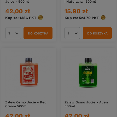
Juice - 500ml
| Naturalna | 500ml
42,00 zł
15,90 zł
Kup za: 1386
PKT
punktów
Kup za: 524.70
PKT
punktów
DO KOSZYKA
DO KOSZYKA
Ilość produktów
Ilość produktów
Zalew Osmo Jucie - Red
Zalew Osmo Jucie - Alien
Cream 500ml
500ml
42,00 zł
42,00 zł