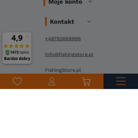
Moje konto
Kontakt
+48792669996
info@fishingstore.pl
FishingStore.pl
Kuznocin 1
96-500 Sochaczew