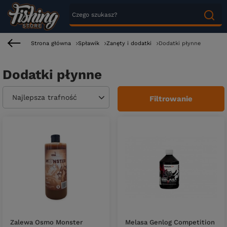
Strona główna
Spławik
Zanęty i dodatki
Dodatki płynne
Dodatki płynne
Zmień sortowanie
Najlepsza trafność
Filtrowanie
Zalewa Osmo Monster
Melasa Genlog Competition