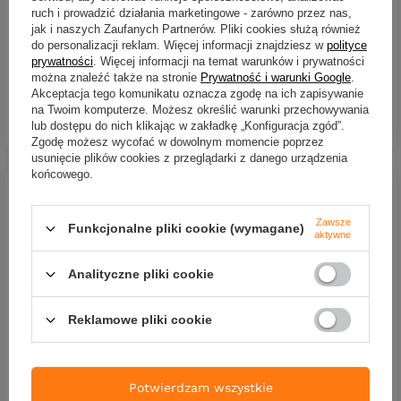
- kolor 10
- kolor 4
ruch i prowadzić działania marketingowe - zarówno przez nas,
jak i naszych Zaufanych Partnerów. Pliki cookies służą również
23,90 zł
23,90 zł
do personalizacji reklam. Więcej informacji znajdziesz w
polityce
prywatności
. Więcej informacji na temat warunków i prywatności
Kup za: 788.70
PKT
punktów
można znaleźć także na stronie
Prywatność i warunki Google
.
Akceptacja tego komunikatu oznacza zgodę na ich zapisywanie
na Twoim komputerze. Możesz określić warunki przechowywania
DO KOSZYKA
DO KOSZYKA
lub dostępu do nich klikając w zakładkę „Konfiguracja zgód”.
Ilość produktów
Ilość produktów
Zgodę możesz wycofać w dowolnym momencie poprzez
usunięcie plików cookies z przeglądarki z danego urządzenia
końcowego.
Zawsze
Funkcjonalne pliki cookie (wymagane)
aktywne
Analityczne pliki cookie
Reklamowe pliki cookie
NOWOŚĆ
NOWOŚĆ
Przynęta FishB Vert - 19cm
Przynęta FishB Vert - 19cm
- kolor 1
- kolor 7
Potwierdzam wszystkie