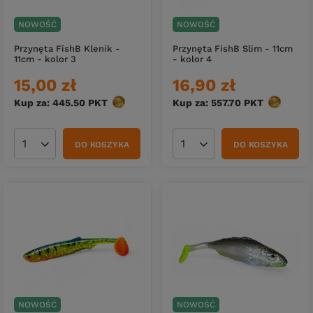
NOWOŚĆ
NOWOŚĆ
Przynęta FishB Klenik -
Przynęta FishB Slim - 11cm
11cm - kolor 3
- kolor 4
15,00 zł
16,90 zł
Kup za: 445.50
PKT
punktów
Kup za: 557.70
PKT
punktów
DO KOSZYKA
DO KOSZYKA
Ilość produktów
Ilość produktów
NOWOŚĆ
NOWOŚĆ