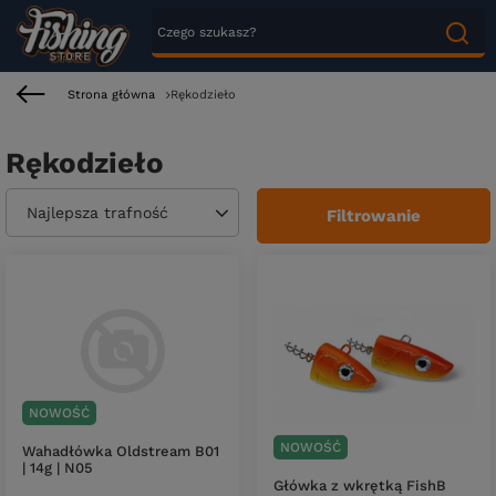
Strona główna
Rękodzieło
Rękodzieło
Zmień sortowanie
Najlepsza trafność
Filtrowanie
NOWOŚĆ
NOWOŚĆ
Wahadłówka Oldstream B01
| 14g | N05
Główka z wkrętką FishB