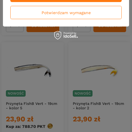
23,90 zł
23,90 zł
Kup za: 788.70
PKT
punktów
Potwierdzam wymagane
DO KOSZYKA
DO KOSZYKA
Ilość produktów
Ilość produktów
NOWOŚĆ
NOWOŚĆ
Przynęta FishB Vert - 19cm
Przynęta FishB Vert - 19cm
- kolor 5
- kolor 2
23,90 zł
23,90 zł
Kup za: 788.70
PKT
punktów