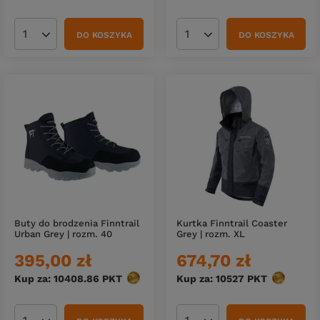
DO KOSZYKA
DO KOSZYKA
Ilość produktów
Ilość produktów
Buty do brodzenia Finntrail
Kurtka Finntrail Coaster
Urban Grey | rozm. 40
Grey | rozm. XL
395,00 zł
674,70 zł
Kup za: 10408.86
PKT
punktów
Kup za: 10527
PKT
punktów