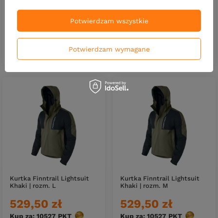
324,20 zł
529,50 zł
Potwierdzam wszystkie
Kup za: 10527
PKT
punktów
Potwierdzam wymagane
DO KOSZYKA
DO KOSZYKA
Ilość produktów
Ilość produktów
Kurtka Finntrail Lightsuit
Kurtka Finntrail Lightsuit
Khaki | rozm. L
Khaki | rozm. M
529,50 zł
529,50 zł
Kup za: 10527
PKT
punktów
Kup za: 10527
PKT
punktów