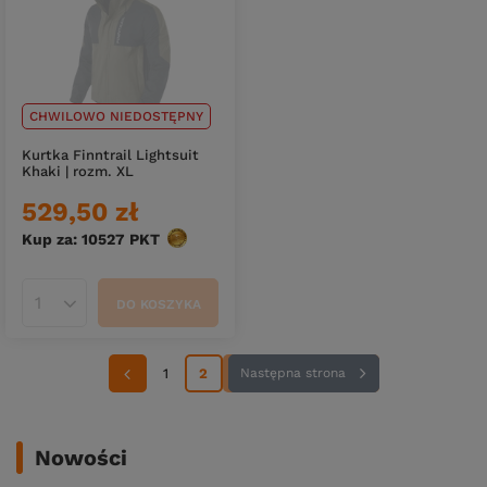
CHWILOWO NIEDOSTĘPNY
Kurtka Finntrail Lightsuit
Khaki | rozm. XL
529,50 zł
Kup za: 10527
PKT
punktów
DO KOSZYKA
Ilość produktów
1
2
Następna strona
Nowości