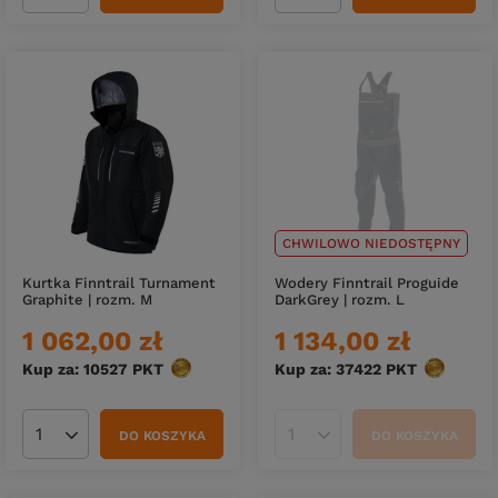
CHWILOWO NIEDOSTĘPNY
Kurtka Finntrail Turnament
Wodery Finntrail Proguide
Graphite | rozm. M
DarkGrey | rozm. L
1 062,00 zł
1 134,00 zł
Kup za: 10527
PKT
punktów
Kup za: 37422
PKT
punktów
DO KOSZYKA
DO KOSZYKA
Ilość produktów
Ilość produktów