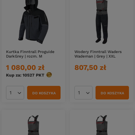
Kurtka Finntrail Proguide
Wodery Finntrail Waders
DarkGrey | rozm. M
Wademan | Grey | XXL
1 080,00 zł
807,50 zł
Kup za: 10527
PKT
punktów
DO KOSZYKA
DO KOSZYKA
Ilość produktów
Ilość produktów