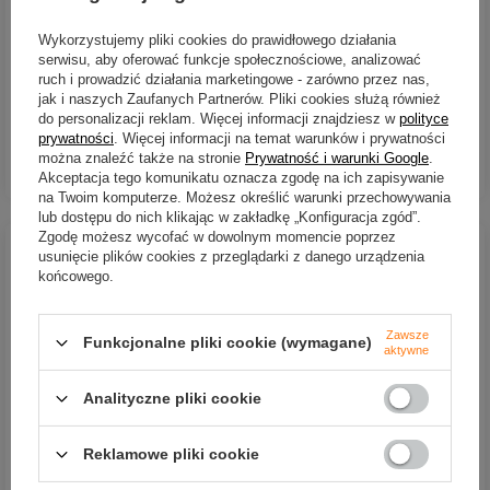
Wodery Finntrail Proguide
Spodnie Finntrail LightSuit |
DarkGrey | rozm. M
Graphite | XL
Wykorzystujemy pliki cookies do prawidłowego działania
serwisu, aby oferować funkcje społecznościowe, analizować
1 134,00 zł
324,20 zł
ruch i prowadzić działania marketingowe - zarówno przez nas,
Kup za: 37422
PKT
punktów
jak i naszych Zaufanych Partnerów. Pliki cookies służą również
do personalizacji reklam. Więcej informacji znajdziesz w
polityce
prywatności
. Więcej informacji na temat warunków i prywatności
można znaleźć także na stronie
Prywatność i warunki Google
.
DO KOSZYKA
DO KOSZYKA
Ilość produktów
Ilość produktów
Akceptacja tego komunikatu oznacza zgodę na ich zapisywanie
na Twoim komputerze. Możesz określić warunki przechowywania
lub dostępu do nich klikając w zakładkę „Konfiguracja zgód”.
Zgodę możesz wycofać w dowolnym momencie poprzez
usunięcie plików cookies z przeglądarki z danego urządzenia
końcowego.
Zawsze
Funkcjonalne pliki cookie (wymagane)
aktywne
Analityczne pliki cookie
Spodnie Finntrail LightSuit |
Kurtka Finntrail Lightsuit
Reklamowe pliki cookie
Graphite | M
Khaki | rozm. XXL