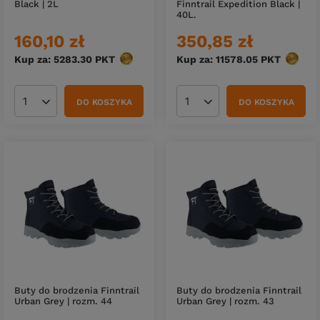
Black | 2L
Finntrail Expedition Black |
40L.
160,10 zł
350,85 zł
Kup za: 5283.30
PKT
punktów
Kup za: 11578.05
PKT
punktó
DO KOSZYKA
DO KOSZYKA
Ilość produktów
Ilość produktów
Buty do brodzenia Finntrail
Buty do brodzenia Finntrail
Urban Grey | rozm. 44
Urban Grey | rozm. 43