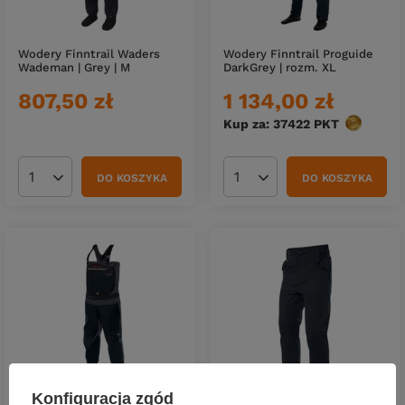
Wodery Finntrail Waders
Wodery Finntrail Proguide
Wademan | Grey | M
DarkGrey | rozm. XL
807,50 zł
1 134,00 zł
Kup za: 37422
PKT
punktów
DO KOSZYKA
DO KOSZYKA
Ilość produktów
Ilość produktów
Konfiguracja zgód