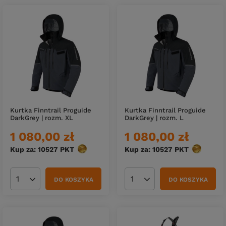
Kurtka Finntrail Proguide
Kurtka Finntrail Proguide
DarkGrey | rozm. XL
DarkGrey | rozm. L
1 080,00 zł
1 080,00 zł
Kup za: 10527
PKT
punktów
Kup za: 10527
PKT
punktów
DO KOSZYKA
DO KOSZYKA
Ilość produktów
Ilość produktów