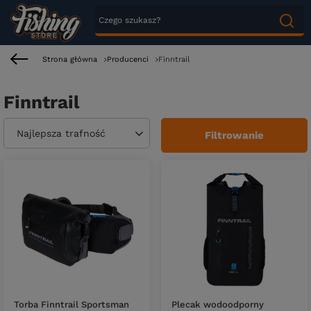
Strona główna
Producenci
Finntrail
Finntrail
Zmień sortowanie
Najlepsza trafność
Filtrowanie
Torba Finntrail Sportsman
Plecak wodoodporny