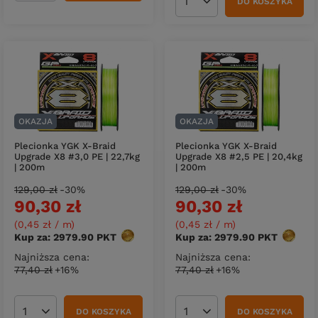
DO KOSZYKA
Ilość produktów
OKAZJA
OKAZJA
Plecionka YGK X-Braid
Plecionka YGK X-Braid
Upgrade X8 #3,0 PE | 22,7kg
Upgrade X8 #2,5 PE | 20,4kg
| 200m
| 200m
129,00 zł
-30%
129,00 zł
-30%
90,30 zł
90,30 zł
(0,45 zł / m
)
(0,45 zł / m
)
Kup za: 2979.90
PKT
punktów
Kup za: 2979.90
PKT
punktó
Najniższa cena:
Najniższa cena:
77,40 zł
+16%
77,40 zł
+16%
DO KOSZYKA
DO KOSZYKA
Ilość produktów
Ilość produktów