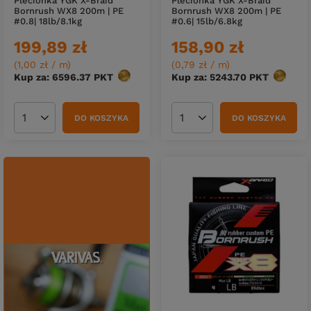
Plecionka YGK X-Braid
Plecionka YGK X-Braid
Bornrush WX8 200m | PE
Bornrush WX8 200m | PE
#0.8| 18lb/8.1kg
#0.6| 15lb/6.8kg
199,89 zł
158,90 zł
(1,00 zł / m
)
(0,79 zł / m
)
Kup za: 6596.37
PKT
punktów
Kup za: 5243.70
PKT
punktó
DO KOSZYKA
DO KOSZYKA
Ilość produktów
Ilość produktów