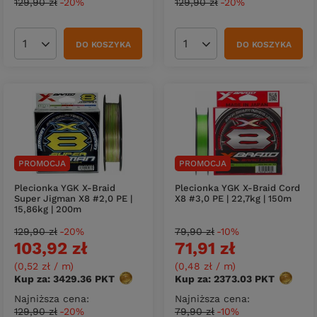
129,90 zł
-20%
129,90 zł
-20%
DO KOSZYKA
DO KOSZYKA
Ilość produktów
Ilość produktów
PROMOCJA
PROMOCJA
Plecionka YGK X-Braid
Plecionka YGK X-Braid Cord
Super Jigman X8 #2,0 PE |
X8 #3,0 PE | 22,7kg | 150m
15,86kg | 200m
129,90 zł
-20%
79,90 zł
-10%
103,92 zł
71,91 zł
(0,52 zł / m
)
(0,48 zł / m
)
Kup za: 3429.36
PKT
punktów
Kup za: 2373.03
PKT
punktó
Najniższa cena:
Najniższa cena:
129,90 zł
-20%
79,90 zł
-10%