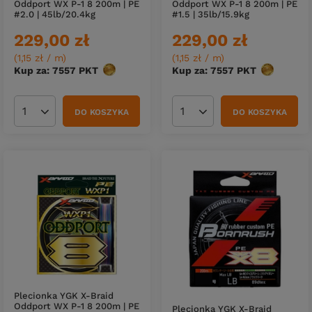
Oddport WX P-1 8 200m | PE
Oddport WX P-1 8 200m | PE
#2.0 | 45lb/20.4kg
#1.5 | 35lb/15.9kg
229,00 zł
229,00 zł
(1,15 zł / m
)
(1,15 zł / m
)
Kup za: 7557
PKT
punktów
Kup za: 7557
PKT
punktów
DO KOSZYKA
DO KOSZYKA
Ilość produktów
Ilość produktów
Plecionka YGK X-Braid
Oddport WX P-1 8 200m | PE
Plecionka YGK X-Braid