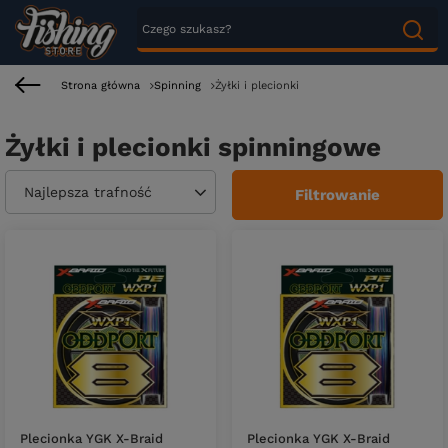
Strona główna
Spinning
Żyłki i plecionki
Żyłki i plecionki spinningowe
Zmień sortowanie
Najlepsza trafność
Filtrowanie
Plecionka YGK X-Braid
Plecionka YGK X-Braid