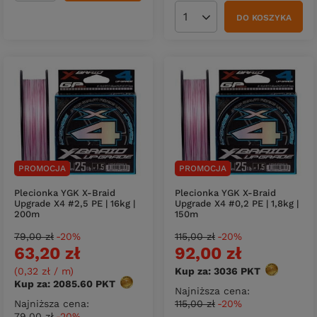
DO KOSZYKA
Ilość produktów
PROMOCJA
PROMOCJA
Plecionka YGK X-Braid
Plecionka YGK X-Braid
Upgrade X4 #2,5 PE | 16kg |
Upgrade X4 #0,2 PE | 1,8kg |
200m
150m
79,00 zł
-20%
115,00 zł
-20%
63,20 zł
92,00 zł
(0,32 zł / m
)
Kup za: 3036
PKT
punktów
Kup za: 2085.60
PKT
punktów
Najniższa cena:
Najniższa cena:
115,00 zł
-20%
79,00 zł
-20%