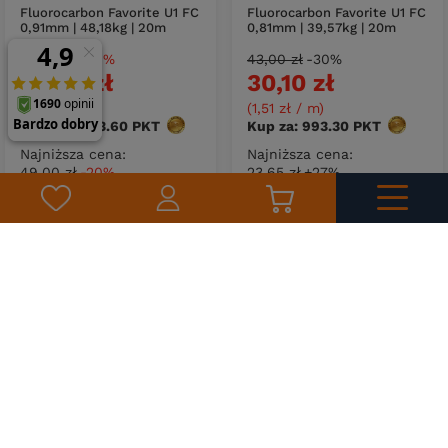
Fluorocarbon Favorite U1 FC
Fluorocarbon Favorite U1 FC
0,91mm | 48,18kg | 20m
0,81mm | 39,57kg | 20m
49,00 zł
-20%
43,00 zł
-30%
39,20 zł
30,10 zł
(1,96 zł / m
)
(1,51 zł / m
)
Kup za: 1293.60
PKT
punktów
Kup za: 993.30
PKT
punktów
Najniższa cena:
Najniższa cena:
49,00 zł
-20%
23,65 zł
+27%
DO KOSZYKA
DO KOSZYKA
Ilość produktów
Ilość produktów