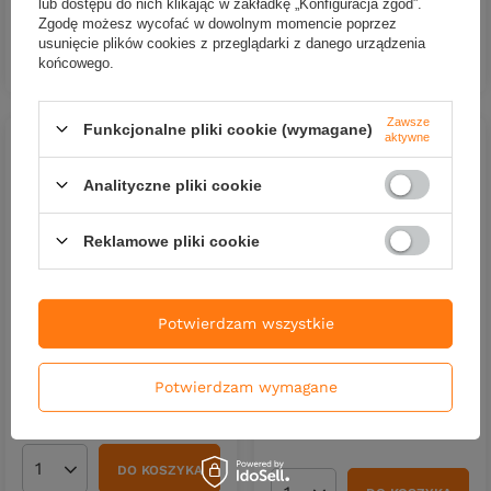
lub dostępu do nich klikając w zakładkę „Konfiguracja zgód”.
Zgodę możesz wycofać w dowolnym momencie poprzez
DO KOSZYKA
Ilość produktów
usunięcie plików cookies z przeglądarki z danego urządzenia
DO KOSZYKA
końcowego.
Ilość produktów
Zawsze
Funkcjonalne pliki cookie (wymagane)
aktywne
Analityczne pliki cookie
Reklamowe pliki cookie
Potwierdzam wszystkie
Plecionka YGK X-Braid
Upgrade X8 Pentagram #0,4
Plecionka YGK X-Braid
PE | 4,5kg | 150m
Upgrade X8 Pentagram #0,5
PE | 5,5kg | 150m
Potwierdzam wymagane
123,89 zł
98,90 zł
DO KOSZYKA
Ilość produktów