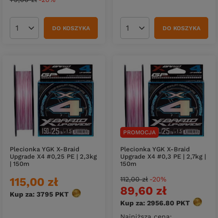
DO KOSZYKA
DO KOSZYKA
Ilość produktów
Ilość produktów
PROMOCJA
Plecionka YGK X-Braid
Plecionka YGK X-Braid
Upgrade X4 #0,25 PE | 2,3kg
Upgrade X4 #0,3 PE | 2,7kg |
| 150m
150m
115,00 zł
112,00 zł
-20%
89,60 zł
Kup za: 3795
PKT
punktów
Kup za: 2956.80
PKT
punktó
Najniższa cena: