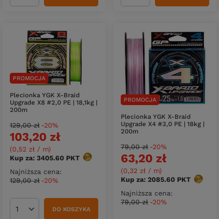
PROMOCJA
Plecionka YGK X-Braid
PROMOCJA
Upgrade X8 #2,0 PE | 18,1kg |
200m
Plecionka YGK X-Braid
Upgrade X4 #3,0 PE | 18kg |
129,00 zł
-20%
200m
103,20 zł
79,00 zł
-20%
(0,52 zł / m
)
63,20 zł
Kup za: 3405.60
PKT
punktów
(0,32 zł / m
)
Najniższa cena:
Kup za: 2085.60
PKT
punktó
129,00 zł
-20%
Najniższa cena:
79,00 zł
-20%
DO KOSZYKA
Ilość produktów