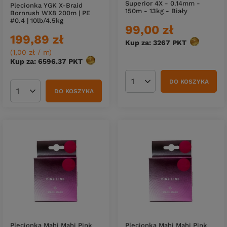
Superior 4X - 0.14mm -
Plecionka YGK X-Braid
150m - 13kg - Biały
Bornrush WX8 200m | PE
#0.4 | 10lb/4.5kg
99,00 zł
199,89 zł
Kup za: 3267
PKT
punktów
(1,00 zł / m
)
Kup za: 6596.37
PKT
punktów
DO KOSZYKA
Ilość produktów
DO KOSZYKA
Ilość produktów
Plecionka Mahi Mahi Pink
Plecionka Mahi Mahi Pink