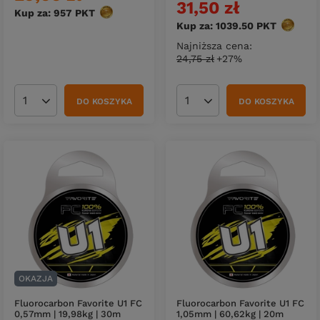
31,50 zł
Kup za: 957
PKT
punktów
Kup za: 1039.50
PKT
punktó
Najniższa cena:
24,75 zł
+27%
DO KOSZYKA
DO KOSZYKA
Ilość produktów
Ilość produktów
OKAZJA
Fluorocarbon Favorite U1 FC
Fluorocarbon Favorite U1 FC
0,57mm | 19,98kg | 30m
1,05mm | 60,62kg | 20m