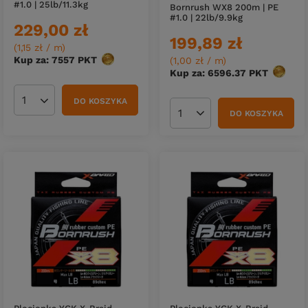
#1.0 | 25lb/11.3kg
Bornrush WX8 200m | PE
#1.0 | 22lb/9.9kg
229,00 zł
199,89 zł
(1,15 zł / m
)
Kup za: 7557
PKT
punktów
(1,00 zł / m
)
Kup za: 6596.37
PKT
punktó
DO KOSZYKA
Ilość produktów
DO KOSZYKA
Ilość produktów