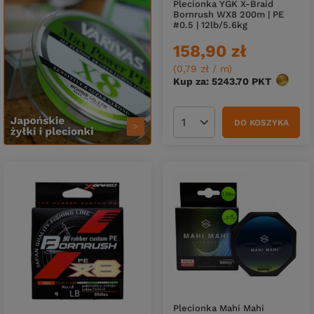
Plecionka YGK X-Braid
Bornrush WX8 200m | PE
#0.5 | 12lb/5.6kg
158,90 zł
(0,79 zł / m
)
Kup za: 5243.70
PKT
punktó
DO KOSZYKA
Ilość produktów
Plecionka Mahi Mahi