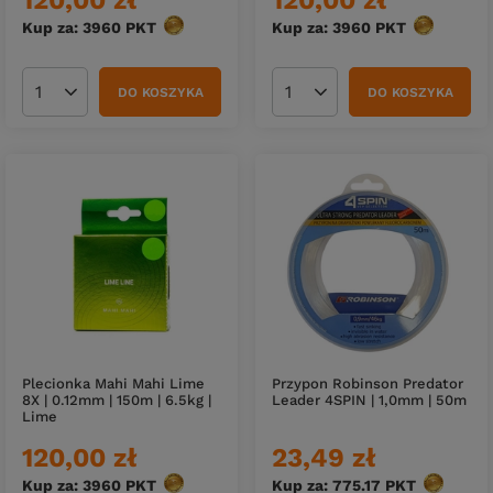
Kup za: 3960
PKT
punktów
Kup za: 3960
PKT
punktów
DO KOSZYKA
DO KOSZYKA
Ilość produktów
Ilość produktów
Plecionka Mahi Mahi Lime
Przypon Robinson Predator
8X | 0.12mm | 150m | 6.5kg |
Leader 4SPIN | 1,0mm | 50m
Lime
120,00 zł
23,49 zł
Kup za: 3960
PKT
punktów
Kup za: 775.17
PKT
punktów