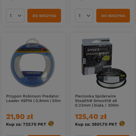
DO KOSZYKA
DO KOSZYKA
Ilość produktów
Ilość produktów
Przypon Robinson Predator
Plecionka Spiderwire
Leader 4SPIN | 0,9mm | 50m
Stealth® Smooth8 x8
0.23mm | biała / 300m
21,90 zł
125,40 zł
Kup za: 722.70
PKT
punktów
Kup za: 2801.70
PKT
punktó