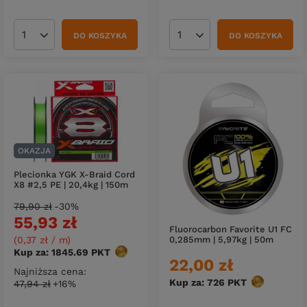
DO KOSZYKA
DO KOSZYKA
Ilość produktów
Ilość produktów
OKAZJA
Plecionka YGK X-Braid Cord
X8 #2,5 PE | 20,4kg | 150m
79,90 zł
-30%
55,93 zł
Fluorocarbon Favorite U1 FC
(0,37 zł / m
)
0,285mm | 5,97kg | 50m
Kup za: 1845.69
PKT
punktów
22,00 zł
Najniższa cena:
Kup za: 726
PKT
punktów
47,94 zł
+16%