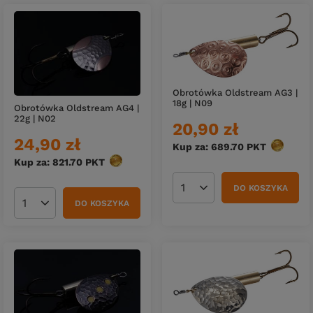
Obrotówka Oldstream AG3 |
18g | N09
Obrotówka Oldstream AG4 |
22g | N02
20,90 zł
24,90 zł
Kup za: 689.70
PKT
punktów
Kup za: 821.70
PKT
punktów
DO KOSZYKA
Ilość produktów
DO KOSZYKA
Ilość produktów