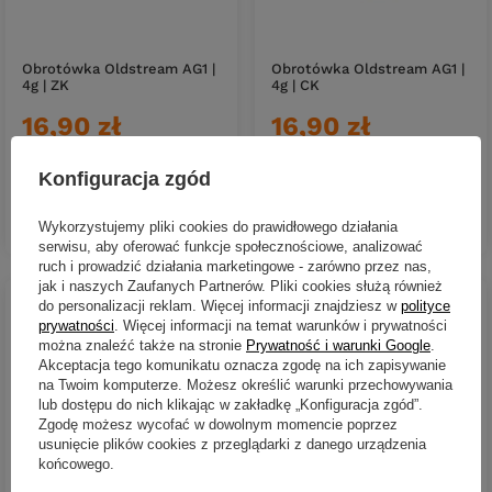
Obrotówka Oldstream AG1 |
Obrotówka Oldstream AG1 |
4g | ZK
4g | CK
16,90 zł
16,90 zł
Kup za: 557.70
PKT
punktów
Kup za: 557.70
PKT
punktów
Konfiguracja zgód
DO KOSZYKA
DO KOSZYKA
Ilość produktów
Ilość produktów
Wykorzystujemy pliki cookies do prawidłowego działania
serwisu, aby oferować funkcje społecznościowe, analizować
ruch i prowadzić działania marketingowe - zarówno przez nas,
jak i naszych Zaufanych Partnerów. Pliki cookies służą również
do personalizacji reklam. Więcej informacji znajdziesz w
polityce
prywatności
. Więcej informacji na temat warunków i prywatności
można znaleźć także na stronie
Prywatność i warunki Google
.
Akceptacja tego komunikatu oznacza zgodę na ich zapisywanie
na Twoim komputerze. Możesz określić warunki przechowywania
lub dostępu do nich klikając w zakładkę „Konfiguracja zgód”.
Zgodę możesz wycofać w dowolnym momencie poprzez
usunięcie plików cookies z przeglądarki z danego urządzenia
końcowego.