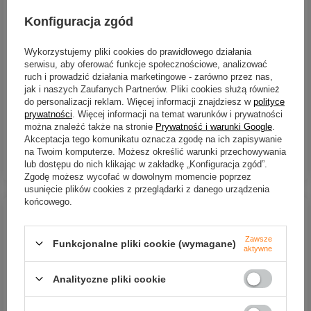
Konfiguracja zgód
BESTSELLER
BESTSELLER
Wykorzystujemy pliki cookies do prawidłowego działania
Główki jigowe Mikado Jaws
Główki jigowe Mikado Jaws
Classic Jig - 7g - hak: 5/0 -
Classic Jig - 7g - hak: 6/0 -
serwisu, aby oferować funkcje społecznościowe, analizować
3szt.
3szt.
ruch i prowadzić działania marketingowe - zarówno przez nas,
jak i naszych Zaufanych Partnerów. Pliki cookies służą również
9,94 zł
9,37 zł
do personalizacji reklam. Więcej informacji znajdziesz w
polityce
prywatności
. Więcej informacji na temat warunków i prywatności
Kup za: 328.02
PKT
punktów
Kup za: 309.21
PKT
punktów
można znaleźć także na stronie
Prywatność i warunki Google
.
Akceptacja tego komunikatu oznacza zgodę na ich zapisywanie
na Twoim komputerze. Możesz określić warunki przechowywania
DO KOSZYKA
DO KOSZYKA
Ilość produktów
Ilość produktów
lub dostępu do nich klikając w zakładkę „Konfiguracja zgód”.
Zgodę możesz wycofać w dowolnym momencie poprzez
usunięcie plików cookies z przeglądarki z danego urządzenia
końcowego.
Zawsze
Funkcjonalne pliki cookie (wymagane)
aktywne
BESTSELLER
BESTSELLER
Analityczne pliki cookie
Główki jigowe Mikado
Główki jigowe Mikado
Sensual - 10g- 4/0 BN -
Sensual - 2g- 2 BN - 3szt.
3szt.