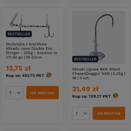
BESTSELLER
Dozbrojka z krętlików
Mikado Jaws Double Evo
Stinger - 25kg - kotwice nr
1/0 do gu | 18-22cm
BESTSELLER
13,75 zł
Główki jigowe BKK Silent
Chaser|Draggin' NED | 5,25g |
Kup za: 453.75
PKT
punktów
1# | 4 szt.
21,49 zł
DO KOSZYKA
Ilość produktów
Kup za: 709.17
PKT
punktów
DO KOSZYKA
Ilość produktów