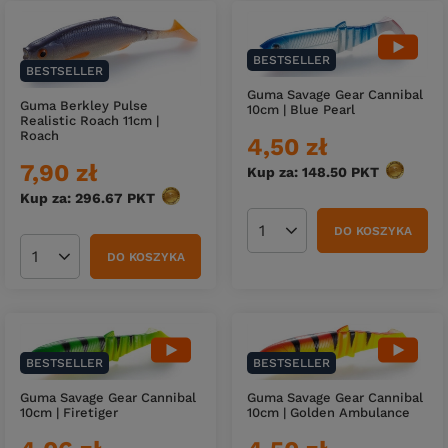
BESTSELLER
BESTSELLER
Guma Savage Gear Cannibal
Guma Berkley Pulse
10cm | Blue Pearl
Realistic Roach 11cm |
Roach
4,50 zł
7,90 zł
Kup za: 148.50
PKT
punktów
Kup za: 296.67
PKT
punktów
DO KOSZYKA
Ilość produktów
DO KOSZYKA
Ilość produktów
BESTSELLER
BESTSELLER
Guma Savage Gear Cannibal
Guma Savage Gear Cannibal
10cm | Firetiger
10cm | Golden Ambulance