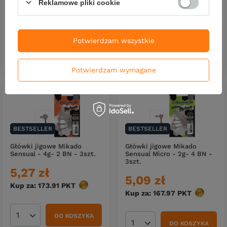
Reklamowe pliki cookie
4,89 zł
7,37 zł
Kup za: 161.37
PKT
punktów
Kup za: 243.21
PKT
punktów
Potwierdzam wszystkie
DO KOSZYKA
Ilość produktów
DO KOSZYKA
Ilość produktów
Potwierdzam wymagane
BESTSELLER
BESTSELLER
Główki jigowe Mikado
Główki jigowe Mikado
Sensual - 4g- 2 BN - 3szt.
Sensual Micro - 2g- 4 BN -
3szt.
5,27 zł
5,09 zł
Kup za: 173.91
PKT
punktów
Kup za: 167.97
PKT
punktów
DO KOSZYKA
Ilość produktów
DO KOSZYKA
Ilość produktów