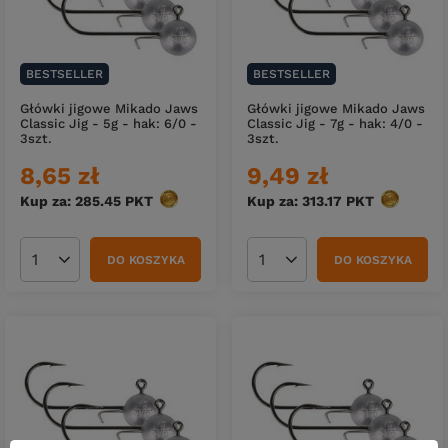
BESTSELLER
BESTSELLER
Główki jigowe Mikado Jaws
Główki jigowe Mikado Jaws
Classic Jig - 5g - hak: 6/0 -
Classic Jig - 7g - hak: 4/0 -
3szt.
3szt.
8,65 zł
9,49 zł
Kup za: 285.45
PKT
punktów
Kup za: 313.17
PKT
punktów
DO KOSZYKA
DO KOSZYKA
Ilość produktów
Ilość produktów