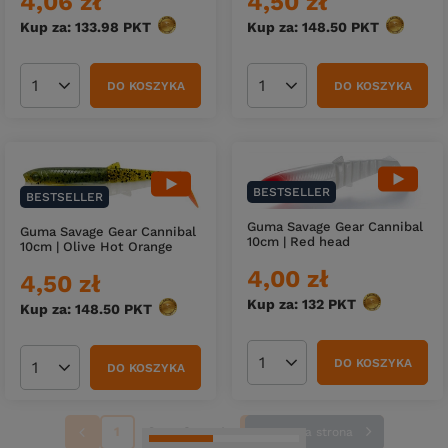
4,06 zł
4,50 zł
Kup za: 133.98
PKT
punktów
Kup za: 148.50
PKT
punktów
DO KOSZYKA
DO KOSZYKA
Ilość produktów
Ilość produktów
BESTSELLER
BESTSELLER
Guma Savage Gear Cannibal
Guma Savage Gear Cannibal
10cm | Red head
10cm | Olive Hot Orange
4,00 zł
4,50 zł
Kup za: 132
PKT
punktów
Kup za: 148.50
PKT
punktów
DO KOSZYKA
DO KOSZYKA
Ilość produktów
Ilość produktów
1
2
3
4
Następna strona