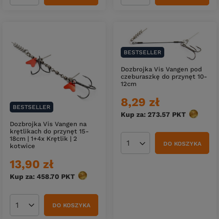
BESTSELLER
Dozbrojka Vis Vangen pod
czeburaszkę do przynęt 10-
12cm
8,29 zł
BESTSELLER
Kup za: 273.57
PKT
punktów
Dozbrojka Vis Vangen na
krętlikach do przynęt 15-
18cm | 1+4x Krętlik | 2
DO KOSZYKA
kotwice
Ilość produktów
13,90 zł
Kup za: 458.70
PKT
punktów
DO KOSZYKA
Ilość produktów