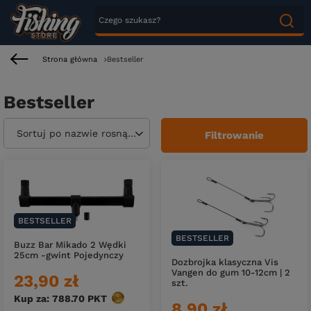
Strona główna
Bestseller
Bestseller
Zmień sortowanie
Sortuj po nazwie rosnąco
Filtrowanie
BESTSELLER
BESTSELLER
Buzz Bar Mikado 2 Wędki
25cm -gwint Pojedynczy
Dozbrojka klasyczna Vis
Vangen do gum 10-12cm | 2
23,90 zł
szt.
Kup za: 788.70
PKT
punktów
8,90 zł