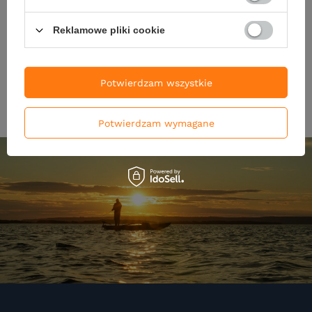
16,90 zł
16,90 zł
Kup za: 656.7
pkt
punktów
Kup za: 656.7
pkt
punktó
Reklamowe pliki cookie
DO KOSZYKA
DO KOSZYKA
Ilość produktów
Ilość produktów
Potwierdzam wszystkie
Potwierdzam wymagane