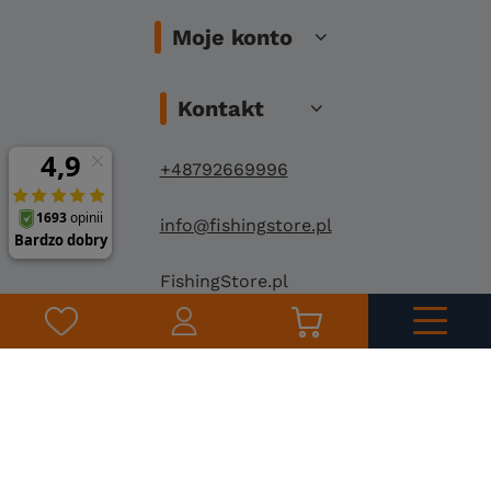
Moje konto
Kontakt
+48792669996
info@fishingstore.pl
FishingStore.pl
Kuznocin 1
96-500 Sochaczew