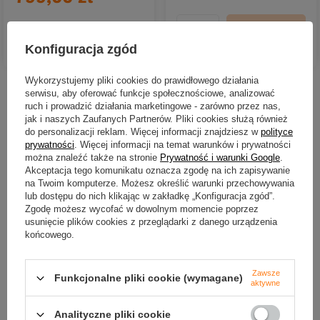
DO KOSZYKA
Ilość produktów
DO KOSZYKA
Konfiguracja zgód
Ilość produktów
Wykorzystujemy pliki cookies do prawidłowego działania
serwisu, aby oferować funkcje społecznościowe, analizować
Nowości
ruch i prowadzić działania marketingowe - zarówno przez nas,
jak i naszych Zaufanych Partnerów. Pliki cookies służą również
do personalizacji reklam. Więcej informacji znajdziesz w
polityce
prywatności
. Więcej informacji na temat warunków i prywatności
można znaleźć także na stronie
Prywatność i warunki Google
.
Akceptacja tego komunikatu oznacza zgodę na ich zapisywanie
na Twoim komputerze. Możesz określić warunki przechowywania
lub dostępu do nich klikając w zakładkę „Konfiguracja zgód”.
Zgodę możesz wycofać w dowolnym momencie poprzez
usunięcie plików cookies z przeglądarki z danego urządzenia
końcowego.
NOWOŚĆ
NOWOŚĆ
Zawsze
Funkcjonalne pliki cookie (wymagane)
aktywne
Gumy Water King Tryk tryk 4cm
Gumy Water King Tryk tryk 
| kolor 12 | 10szt.
| kolor 5 | 10szt.
Analityczne pliki cookie