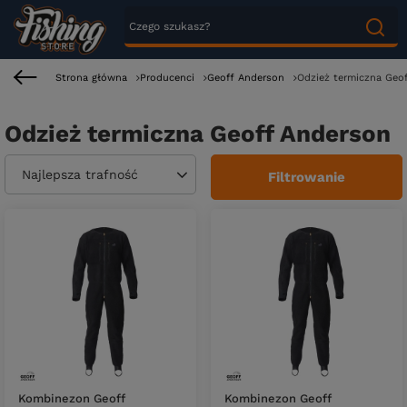
Strona główna
Producenci
Geoff Anderson
Odzież termiczna Geo
Odzież termiczna Geoff Anderson
Zmień sortowanie
Najlepsza trafność
Filtrowanie
Kombinezon Geoff
Kombinezon Geoff