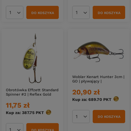
DO KOSZYKA
DO KOSZYKA
Ilość produktów
Ilość produktów
Wobler Kenart Hunter 3cm |
GO | pływający |
Obrotówka Effzett Standard
20,90 zł
Spinner #2 | Reflex Gold
Kup za: 689.70
PKT
punktów
11,75 zł
Kup za: 387.75
PKT
punktów
DO KOSZYKA
Ilość produktów
DO KOSZYKA