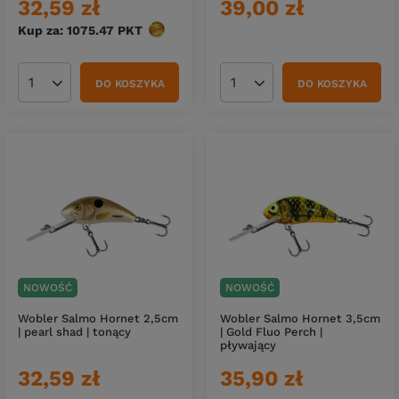
32,59 zł
39,00 zł
Kup za: 1075.47
PKT
punktów
DO KOSZYKA
DO KOSZYKA
Ilość produktów
Ilość produktów
NOWOŚĆ
NOWOŚĆ
Wobler Salmo Hornet 2,5cm
Wobler Salmo Hornet 3,5cm
| pearl shad | tonący
| Gold Fluo Perch |
pływający
32,59 zł
35,90 zł