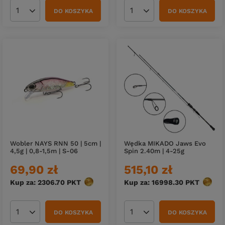
DO KOSZYKA
DO KOSZYKA
Ilość produktów
Ilość produktów
Wobler NAYS RNN 50 | 5cm |
Wędka MIKADO Jaws Evo
4,5g | 0,8-1,5m | S-06
Spin 2.40m | 4-25g
69,90 zł
515,10 zł
Kup za: 2306.70
PKT
punktów
Kup za: 16998.30
PKT
punkt
DO KOSZYKA
DO KOSZYKA
Ilość produktów
Ilość produktów