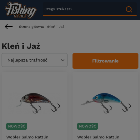
Strona główna
Kleń i Jaź
Kleń i Jaź
Zmień sortowanie
Najlepsza trafność
Filtrowanie
NOWOŚĆ
NOWOŚĆ
Wobler Salmo Rattlin
Wobler Salmo Rattlin