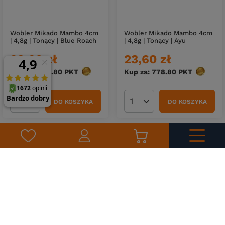
Wobler Mikado Mambo 4cm
Wobler Mikado Mambo 4cm
| 4,8g | Tonący | Blue Roach
| 4,8g | Tonący | Ayu
23,60 zł
23,60 zł
Kup za: 778.80
PKT
punktów
Kup za: 778.80
PKT
punktów
DO KOSZYKA
DO KOSZYKA
Ilość produktów
Ilość produktów