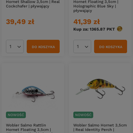
Hornet Shallow 3,5cm | Real
Hornet Floating 3,5cm |
Cockchafer | pływający
Holographic Blue Sky |
pływający
39,49 zł
41,39 zł
Kup za: 1365.87
PKT
punktó
DO KOSZYKA
DO KOSZYKA
Ilość produktów
Ilość produktów
NOWOŚĆ
NOWOŚĆ
Wobler Salmo Rattlin
Wobler Salmo Hornet 3,5cm
Hornet Floating 3,5cm |
| Real Identity Perch |