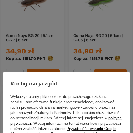
Guma Nays BG 20 | 5.1cm |
Guma Nays BG 20 | 5.1cm |
C-27 | 6 szt.
C-05 | 6 szt.
34,90 zł
34,90 zł
Kup za: 1151.70
PKT
punktów
Kup za: 1151.70
PKT
punktów
DO KOSZYKA
DO KOSZYKA
Ilość produktów
Ilość produktów
Konfiguracja zgód
Wykorzystujemy pliki cookies do prawidłowego działania
serwisu, aby oferować funkcje społecznościowe, analizować
ruch i prowadzić działania marketingowe - zarówno przez nas,
jak i naszych Zaufanych Partnerów. Pliki cookies służą również
do personalizacji reklam. Więcej informacji znajdziesz w
polityce
prywatności
. Więcej informacji na temat warunków i prywatności
można znaleźć także na stronie
Prywatność i warunki Google
.