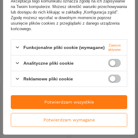
Akceptacja tego komunikatu oznacza zgodę na ich zapisywanie
Wobler Siek Uklejka igła
na Twoim komputerze. Możesz określić warunki przechowywania
3cm - pływający - 17
lub dostępu do nich klikając w zakładkę „Konfiguracja zgód”.
Zgodę możesz wycofać w dowolnym momencie poprzez
26,90 zł
Wobler Salmo Hornet 5cm |
usunięcie plików cookies z przeglądarki z danego urządzenia
Olive Hot Spot | pływający
Kup za: 887.70
PKT
punktów
końcowego.
38,90 zł
Zawsze
DO KOSZYKA
Kup za: 1283.70
PKT
punktów
Funkcjonalne pliki cookie (wymagane)
Ilość produktów
aktywne
Analityczne pliki cookie
DO KOSZYKA
Ilość produktów
Reklamowe pliki cookie
Potwierdzam wszystkie
Potwierdzam wymagane
Wobler Siek Uklejka igła
3cm - pływający - 10