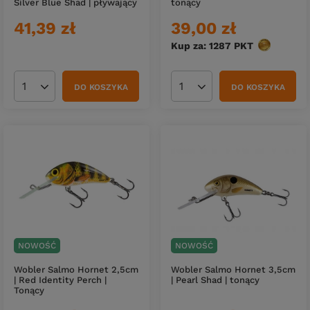
Silver Blue Shad | pływający
tonący
41,39 zł
39,00 zł
Kup za: 1287
PKT
punktów
DO KOSZYKA
DO KOSZYKA
Ilość produktów
Ilość produktów
NOWOŚĆ
NOWOŚĆ
Wobler Salmo Hornet 2,5cm
Wobler Salmo Hornet 3,5cm
| Red Identity Perch |
| Pearl Shad | tonący
Tonący