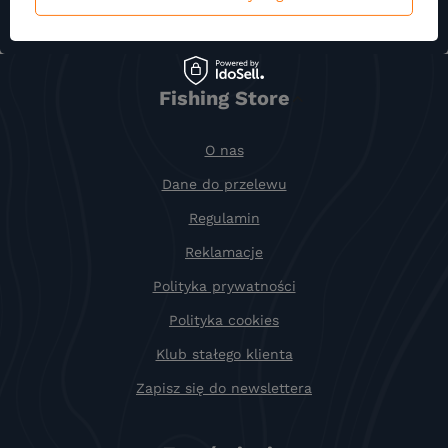
Fishing Store
O nas
Dane do przelewu
Regulamin
Reklamacje
Polityka prywatności
Polityka cookies
Klub stałego klienta
Zapisz się do newslettera