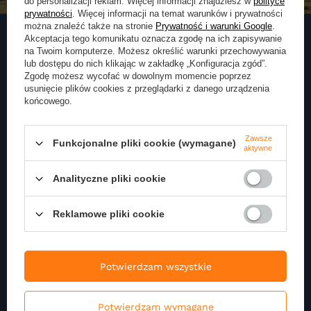
do personalizacji reklam. Więcej informacji znajdziesz w
polityce
prywatności
. Więcej informacji na temat warunków i prywatności
można znaleźć także na stronie
Prywatność i warunki Google
.
Akceptacja tego komunikatu oznacza zgodę na ich zapisywanie
na Twoim komputerze. Możesz określić warunki przechowywania
lub dostępu do nich klikając w zakładkę „Konfiguracja zgód”.
Zapisz się do naszego
Zgodę możesz wycofać w dowolnym momencie poprzez
Newslettera
usunięcie plików cookies z przeglądarki z danego urządzenia
końcowego.
Zapisz się do newslettera i otrzymuj najnowsze informacje o naszej
ofercie
Zawsze
Funkcjonalne pliki cookie (wymagane)
aktywne
Podaj swoje imię
Analityczne pliki cookie
Reklamowe pliki cookie
Podaj swój adres e-mail
Potwierdzam wszystkie
Wyrażam zgodę na przetwarzanie moich danych
osobowych (adres e-mail) na potrzeby wysyłki
newslettera z informacją handlową (marketing). Więcej
Potwierdzam wymagane
w
polityce prywatności.