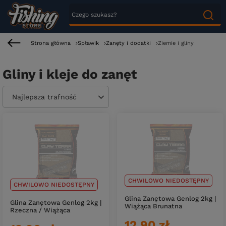
Strona główna
Spławik
Zanęty i dodatki
Ziemie i gliny
Gliny i kleje do zanęt
Zmień sortowanie
Najlepsza trafność
CHWILOWO NIEDOSTĘPNY
CHWILOWO NIEDOSTĘPNY
Glina Zanętowa Genlog 2kg |
Glina Zanętowa Genlog 2kg |
Wiążąca Brunatna
Rzeczna / Wiążąca
12,90 zł