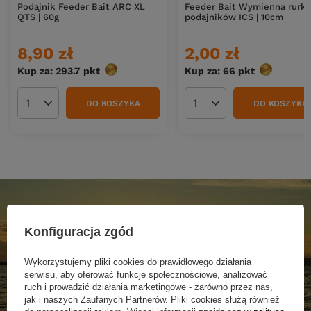
Podajnik Feeder Bait ARC XL
Feeder Bait Wymienna rurka
QTS | 60g
podajników ICS | 10cm
8,90 zł
2,00 zł
Kup za: 293.7
pkt
punktów
Kup za: 66
pkt
punktów
DO KOSZYKA
DO KOSZYKA
Ilość produktów
Ilość produktów
Konfiguracja zgód
Wykorzystujemy pliki cookies do prawidłowego działania
serwisu, aby oferować funkcje społecznościowe, analizować
ruch i prowadzić działania marketingowe - zarówno przez nas,
jak i naszych Zaufanych Partnerów. Pliki cookies służą również