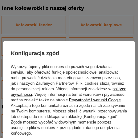
Inne kołowrotki z naszej oferty
Kołowrotki feeder
Kołowrotki karpiowe
Kołowrotki sumowe
Kołowrotki spławikowe
Konfiguracja zgód
Kołowrotki z przednim
Wykorzystujemy pliki cookies do prawidłowego działania
Kołowrotki spinningowe
hamulcem
serwisu, aby oferować funkcje społecznościowe, analizować
ruch i prowadzić działania marketingowe - zarówno przez nas,
jak i naszych Zaufanych Partnerów. Pliki cookies służą również
do personalizacji reklam. Więcej informacji znajdziesz w
polityce
Multiplikatory
prywatności
. Więcej informacji na temat warunków i prywatności
można znaleźć także na stronie
Prywatność i warunki Google
.
Akceptacja tego komunikatu oznacza zgodę na ich zapisywanie
Polecane kategorie spinningowe
na Twoim komputerze. Możesz określić warunki przechowywania
lub dostępu do nich klikając w zakładkę „Konfiguracja zgód”.
Zgodę możesz wycofać w dowolnym momencie poprzez
Wędki
Przynęty
usunięcie plików cookies z przeglądarki z danego urządzenia
końcowego.