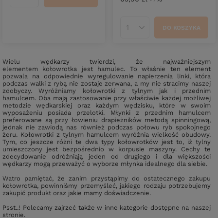
DO KOSZYKA
Ilość produktów
Wielu wędkarzy twierdzi, że najważniejszym
elementem kołowrotka jest hamulec. To właśnie ten element
pozwala na odpowiednie wyregulowanie napierzenia linki, która
podczas walki z rybą nie zostaje zerwana, a my nie stracimy naszej
zdobyczy. Wyróżniamy kołowrotki z tylnym jak i przednim
hamulcem. Oba mają zastosowanie przy właściwie każdej możliwej
metodzie wędkarskiej oraz każdym wędzisku, które w swoim
wyposażeniu posiada przelotki. Młynki z przednim hamulcem
preferowane są przy łowieniu drapieżników metodą spinningową,
jednak nie zawiodą nas również podczas połowu ryb spokojnego
żeru. Kołowrotki z tylnym hamulcem wyróżnia wielkość obudowy.
Tym, co jeszcze różni te dwa typy kołowrotków jest to, iż tylny
umieszczony jest bezpośrednio w korpusie maszyny. Cechy te
zdecydowanie odróżniają jeden od drugiego i dla większości
wędkarzy mogą przeważyć o wyborze młynka idealnego dla siebie.
Watro pamiętać, że zanim przystąpimy do ostatecznego zakupu
kołowrotka, powinniśmy przemyśleć, jakiego rodzaju potrzebujemy
zakupić produkt oraz jakie mamy doświadczenie.
Psst..! Polecamy zajrzeć także w inne kategorie dostępne na naszej
stronie.