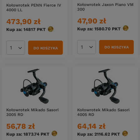
Kołowrotek Jaxon Piano VM
Kołowrotek PENN Fierce IV
300
4000 LL
47,90 zł
473,90 zł
Kup za: 1580.70
PKT
punktó
Kup za: 14817
PKT
punktów
DO KOSZYKA
DO KOSZYKA
Ilość produktów
Ilość produktów
Kołowrotek Mikado Sasori
Kołowrotek Mikado Sasori
3005 RD
4005 RD
56,78 zł
64,14 zł
Kup za: 1873.74
PKT
punktów
Kup za: 2116.62
PKT
punktów