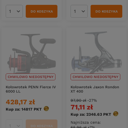
DO KOSZYKA
DO KOSZYKA
Ilość produktów
Ilość produktów
CHWILOWO NIEDOSTĘPNY
CHWILOWO NIEDOSTĘPNY
Kołowrotek PENN Fierce IV
Kołowrotek Jaxon Rondon
6000 LL
XT 400
428,17 zł
97,90 zł
-27%
71,11 zł
Kup za: 14817
PKT
punktów
Kup za: 2346.63
PKT
punktó
Najniższa cena:
DO KOSZYKA
65,96 zł
+7%
Ilość produktów