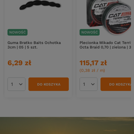
NOWOŚĆ
NOWOŚĆ
Guma Bratko Baits Ochotka
Plecionka Mikado Cat Territ
3cm | 05 | 5 szt.
Octa Braid 0,70 | zielona | 
6,29 zł
115,17 zł
(0,38 zł / m)
DO KOSZYKA
DO KOSZYKA
Ilość produktów
Ilość produktów