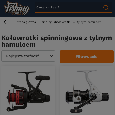
Strona główna
Spinning
Kołowrotki
Z tylnym hamulcem
Kołowrotki spinningowe z tylnym
hamulcem
Zmień sortowanie
Najlepsza trafność
Filtrowanie