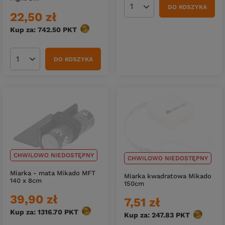
DO KOSZYKA
Ilość produktów
22,50 zł
Kup za: 742.50
PKT
punktów
DO KOSZYKA
Ilość produktów
CHWILOWO NIEDOSTĘPNY
CHWILOWO NIEDOSTĘPNY
Miarka - mata Mikado MFT
Miarka kwadratowa Mikado
140 x 8cm
150cm
39,90 zł
7,51 zł
Kup za: 1316.70
PKT
punktów
Kup za: 247.83
PKT
punktów