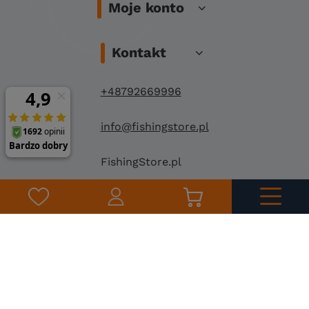
Moje konto
Kontakt
+48792669996
info@fishingstore.pl
FishingStore.pl
Kuznocin 1
96-500 Sochaczew