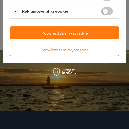
Kup za: 1155
pkt
punktów
Kup za: 788.7
pkt
punktó
Reklamowe pliki cookie
DO KOSZYKA
DO KOSZYKA
Ilość produktów
Ilość produktów
Potwierdzam wszystkie
Potwierdzam wymagane