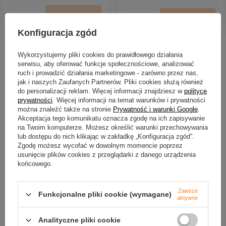
DO KOSZYKA
Ilość produktów
DO KOSZYKA
Ilość produktów
Konfiguracja zgód
Wykorzystujemy pliki cookies do prawidłowego działania
Nowości
serwisu, aby oferować funkcje społecznościowe, analizować
ruch i prowadzić działania marketingowe - zarówno przez nas,
jak i naszych Zaufanych Partnerów. Pliki cookies służą również
do personalizacji reklam. Więcej informacji znajdziesz w
polityce
prywatności
. Więcej informacji na temat warunków i prywatności
można znaleźć także na stronie
Prywatność i warunki Google
.
Akceptacja tego komunikatu oznacza zgodę na ich zapisywanie
na Twoim komputerze. Możesz określić warunki przechowywania
lub dostępu do nich klikając w zakładkę „Konfiguracja zgód”.
Zgodę możesz wycofać w dowolnym momencie poprzez
usunięcie plików cookies z przeglądarki z danego urządzenia
końcowego.
NOWOŚĆ
NOWOŚĆ
Zawsze
Funkcjonalne pliki cookie (wymagane)
Wobler Berkley Pulse Snake
Przynęta FishB Roach - 18c
aktywne
9cm | Pearl White
kolor 4
33,07 zł
23,90 zł
Analityczne pliki cookie