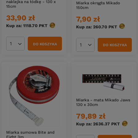
naklejka na łódkę - 130 x
Miarka okrągła Mikado
15cm
150cm
33,90 zł
7,90 zł
Kup za: 1118.70
PKT
punktów
Kup za: 260.70
PKT
punktów
DO KOSZYKA
DO KOSZYKA
Ilość produktów
Ilość produktów
Miarka - mata Mikado Jaws
130 x 30cm
79,89 zł
Kup za: 2636.37
PKT
punktó
Miarka sumowa Bite and
Fight 3m