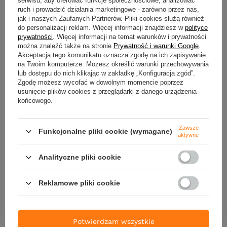
serwisu, aby oferować funkcje społecznościowe, analizować
ruch i prowadzić działania marketingowe - zarówno przez nas,
jak i naszych Zaufanych Partnerów. Pliki cookies służą również
do personalizacji reklam. Więcej informacji znajdziesz w
polityce
prywatności
. Więcej informacji na temat warunków i prywatności
można znaleźć także na stronie
Prywatność i warunki Google
.
Akceptacja tego komunikatu oznacza zgodę na ich zapisywanie
na Twoim komputerze. Możesz określić warunki przechowywania
lub dostępu do nich klikając w zakładkę „Konfiguracja zgód”.
OKAZJA
OKAZJA
Zgodę możesz wycofać w dowolnym momencie poprzez
usunięcie plików cookies z przeglądarki z danego urządzenia
Główki jigowe Mikado Jaws
Główki jigowe Mikado Jaws
Trójkątna z Oczkie | 15g -
Trójkątna z Oczkie | 15g -
końcowego.
4/0 - 3szt.
3/0 - 3szt.
11,69 zł
-30%
11,29 zł
-30%
Zawsze
Funkcjonalne pliki cookie (wymagane)
8,18 zł
7,91 zł
aktywne
Kup za: 269.94
PKT
punktów
Kup za: 261.03
PKT
punktów
Analityczne pliki cookie
Najniższa cena:
8,18 zł
0%
Najniższa cena:
7,90 zł
+1%
Reklamowe pliki cookie
DO KOSZYKA
Ilość produktów
DO KOSZYKA
Ilość produktów
Potwierdzam wszystkie