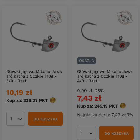
OKAZJA
Główki jigowe Mikado Jaws
Główki jigowe Mikado Jaws
Trójkątna z Oczkie | 10g -
Trójkątna z Oczkie | 10g -
5/0 - 3szt.
4/0 - 3szt.
10,19 zł
9,90 zł
-25%
7,43 zł
Kup za: 336.27
PKT
punktów
Kup za: 245.19
PKT
punktów
Najniższa cena:
7,43 zł
0%
DO KOSZYKA
Ilość produktów
DO KOSZYKA
Ilość produktów