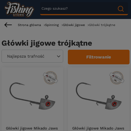
Strona główna
Spinning
Główki jigowe
Główki trójkątne
Główki jigowe trójkątne
Zmień sortowanie
Najlepsza trafność
Filtrowanie
Główki jigowe Mikado Jaws
Główki jigowe Mikado Jaws