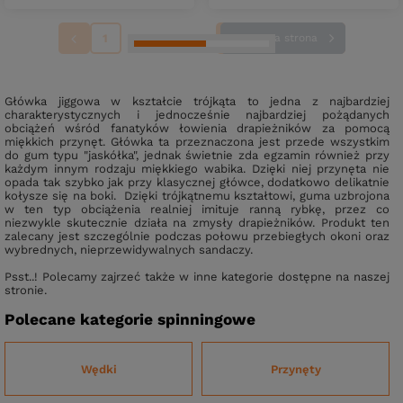
1
2
3
4
Następna strona
Główka jiggowa w kształcie trójkąta to jedna z najbardziej
charakterystycznych i jednocześnie najbardziej pożądanych
obciążeń wśród fanatyków łowienia drapieżników za pomocą
miękkich przynęt. Główka ta przeznaczona jest przede wszystkim
do gum typu "jaskółka", jednak świetnie zda egzamin również przy
każdym innym rodzaju miękkiego wabika. Dzięki niej przynęta nie
opada tak szybko jak przy klasycznej główce, dodatkowo delikatnie
kołysze się na boki. Dzięki trójkątnemu kształtowi, guma uzbrojona
w ten typ obciążenia realniej imituje ranną rybkę, przez co
niezwykle skutecznie działa na zmysły drapieżników. Produkt ten
zalecany jest szczególnie podczas połowu przebiegłych okoni oraz
wybrednych, nieprzewidywalnych sandaczy.
Psst..! Polecamy zajrzeć także w inne kategorie dostępne na naszej
stronie.
Polecane kategorie spinningowe
Wędki
Przynęty