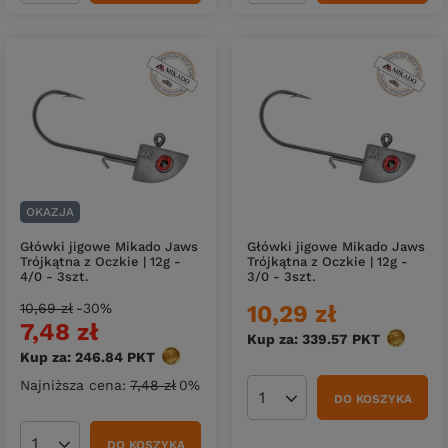
OKAZJA
Główki jigowe Mikado Jaws
Główki jigowe Mikado Jaws
Trójkątna z Oczkie | 12g -
Trójkątna z Oczkie | 12g -
4/0 - 3szt.
3/0 - 3szt.
10,69 zł
-30%
10,29 zł
7,48 zł
Kup za: 339.57
PKT
punktów
Kup za: 246.84
PKT
punktów
Najniższa cena:
7,48 zł
0%
DO KOSZYKA
Ilość produktów
DO KOSZYKA