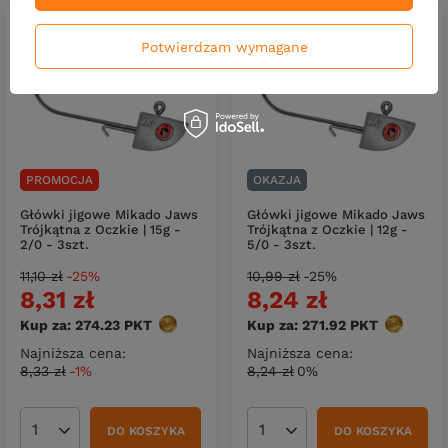
Potwierdzam wymagane
PROMOCJA
OKAZJA
Główki jigowe Mikado Jaws
Główki jigowe Mikado Jaws
Trójkątna z Oczkie | 15g -
Trójkątna z Oczkie | 12g -
2/0 - 3szt.
5/0 - 3szt.
11,10 zł
-25%
10,99 zł
-25%
8,31 zł
8,24 zł
Kup za: 274.23
PKT
punktów
Kup za: 271.92
PKT
punktów
Najniższa cena:
Najniższa cena:
8,33 zł
-1%
8,24 zł
0%
DO KOSZYKA
DO KOSZYKA
Ilość produktów
Ilość produktów