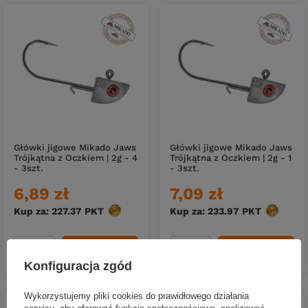
Główki jigowe Mikado Jaws
Główki jigowe Mikado Jaws
Trójkątna z Oczkiem | 2g - 4
Trójkątna z Oczkiem | 2g - 1
- 3szt.
- 3szt.
6,89 zł
7,09 zł
Kup za: 227.37
PKT
punktów
Kup za: 233.97
PKT
punktów
DO KOSZYKA
DO KOSZYKA
Ilość produktów
Ilość produktów
Konfiguracja zgód
Wykorzystujemy pliki cookies do prawidłowego działania