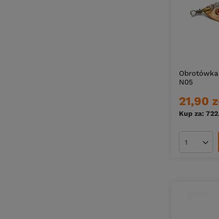
Select
Sewro Custom Bait
Shimano
Siek
Solum
Spinmad
Obrotówka 
N05
Spinwal
Spiderwire
21,90 z
Spro
Kup za: 722
Stonfo
Super M
Ilość pro
Szpiegus
Traper
Up Fish
Urbanek
Water Wolf