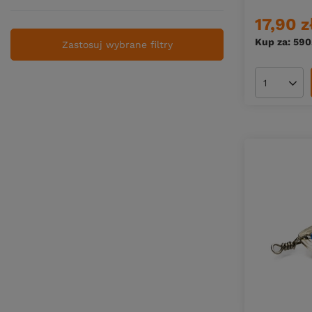
Engima Baits
17,90 z
Esca Feeder
Fantazy Baits
Kup za: 590
Zastosuj wybrane filtry
Favorite
Feeder Bait
Ilość pro
Finntrail
Fish Arrow
FishB
Fishchaser
FishUp
Flagman
Garmin
Genlog
Germina
Gloog
Graphiteleader