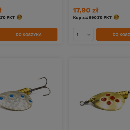
ł
17,90 zł
.70
PKT
punktów
Kup za: 590.70
PKT
punktów
DO KOSZYKA
DO KOS
duktów
Ilość produktów