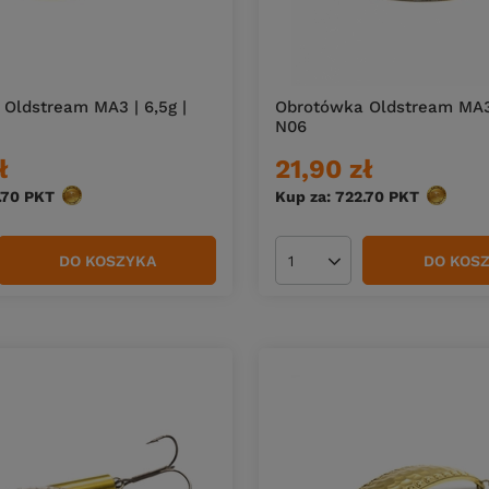
Oldstream MA3 | 6,5g |
Obrotówka Oldstream MA3 
N06
ł
21,90 zł
.70
PKT
punktów
Kup za: 722.70
PKT
punktów
DO KOSZYKA
DO KOS
duktów
Ilość produktów