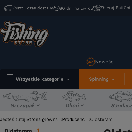
Zbieraj BaitCoi
Koszt i czas dostawy
60 dni na zwrot
Nowości
Wszystkie kategorie
Spinning
Szczupak
Okoń
Sandac
Jesteś tutaj:
Strona główna
Producenci
Oldsteram
Oldsteram