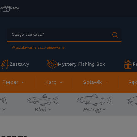
ny
Raty
Wyszukiwanie zaawansowane
Zestawy
Mystery Fishing Box
P
Feeder
Karp
Spławik
Ręk
z
Kleń
Pstrąg