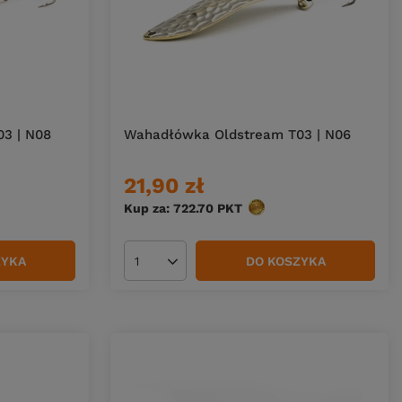
3 | N08
Wahadłówka Oldstream T03 | N06
21,90 zł
Kup za: 722.70
PKT
punktów
ZYKA
DO KOSZYKA
Ilość produktów