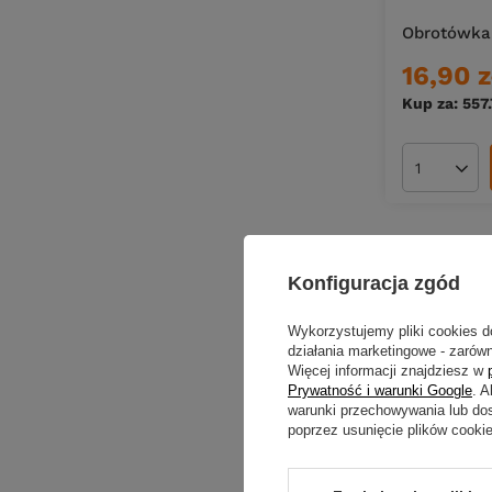
Great Fish
Obrotówka 
Gurza
Headbanger
16,90 z
Honky Lures
Kup za: 557
HTC
Humminbird
Ilość pro
Hunter
Imago Lures
Jan-Tex
Jimmy Jig Head
Konfiguracja zgód
JR
Wykorzystujemy pliki cookies d
JRC
działania marketingowe - zarówn
Keitech
Więcej informacji znajdziesz w
Prywatność i warunki Google
. 
Kenart
warunki przechowywania lub do
poprzez usunięcie plików cooki
Kogut Wędkarski Pazur
Konger