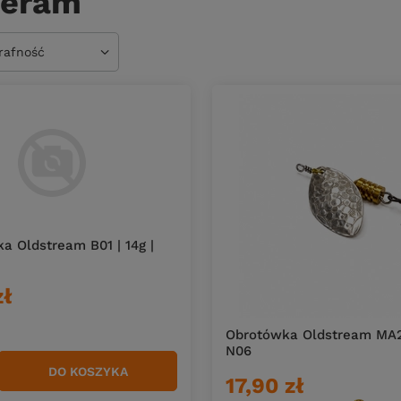
teram
owanie
trafność
 Oldstream B01 | 14g |
zł
Obrotówka Oldstream MA2 
N06
DO KOSZYKA
duktów
17,90 zł