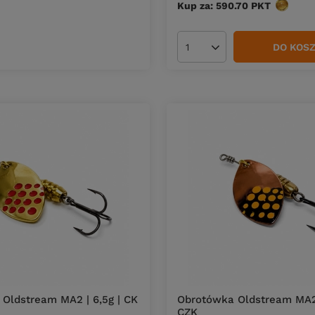
Kup za: 590.70
PKT
punktów
DO KOS
Ilość produktów
Oldstream MA2 | 6,5g | CK
Obrotówka Oldstream MA2 
CZK