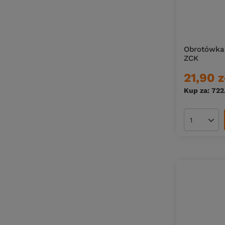
Obrotówki Oldstream
Wahadłówki Oldstream
Osmo
Owner
Obrotówka 
Penn
ZCK
Perch Professor
21,90 z
Plano
Kup za: 722
Prologic
Pros
Ilość pro
Quick
Rapala
Relax
Revol Baits
Ringers
Riomes
Salmo