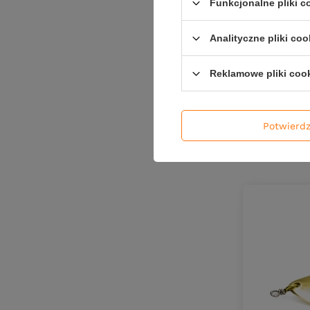
Kornel Słaby
Funkcjonalne pliki 
Libra Lures
Analityczne pliki coo
Lucky John
Obrotówka 
MadCat
21,90 z
Reklamowe pliki coo
Madey
Kup za: 722
Mahi Mahi
Manyfik
Potwierd
Ilość pro
Maros
Matrix
Mepps
Minn Kota
Mitchell
Murky Baits
Norfin
Okuma
Oldsteram