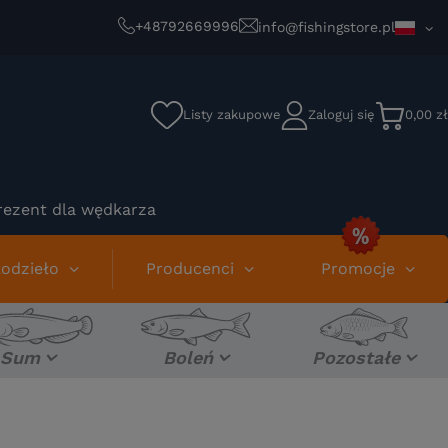
+48792669996
info@fishingstore.pl
Listy zakupowe
Zaloguj się
0,00 zł
rezent dla wędkarza
odzieło
Producenci
Promocje
Sum
Boleń
Pozostałe