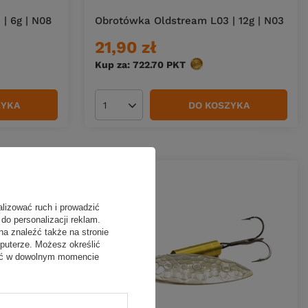
| 6g | N08
Obrotówka Oldstream L03 | 12g | N03
21,90 zł
Kup za: 722.70
PKT
punktów
ZYKA
DO KOSZYKA
Ilość produktów
alizować ruch i prowadzić
do personalizacji reklam.
na znaleźć także na stronie
puterze. Możesz określić
fać w dowolnym momencie