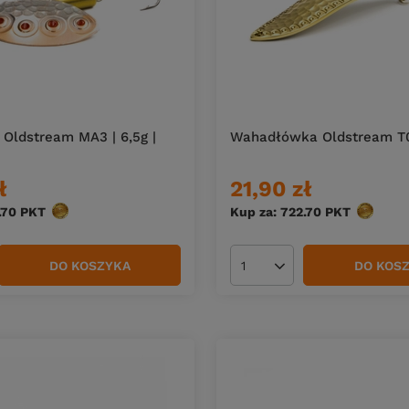
Oldstream MA3 | 6,5g |
Wahadłówka Oldstream T0
ł
21,90 zł
.70
PKT
punktów
Kup za: 722.70
PKT
punktów
DO KOSZYKA
DO KOS
duktów
Ilość produktów