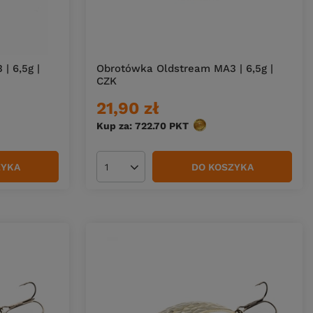
| 6,5g |
Obrotówka Oldstream MA3 | 6,5g |
CZK
21,90 zł
Kup za: 722.70
PKT
punktów
ZYKA
DO KOSZYKA
Ilość produktów