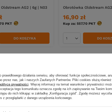
Oldstream AG2 | 6g | N03
Obrotówka Oldstream AG2 
ł
16,90 zł
.70
PKT
punktów
Kup za: 557.70
PKT
punktów
DO KOSZYKA
DO KOS
duktów
Ilość produktów
o prawidłowego działania serwisu, aby oferować funkcje społecznościowe, an
o przez nas, jak i naszych Zaufanych Partnerów. Pliki cookies służą również 
polityce prywatności
. Więcej informacji na temat warunków i prywatności moż
Akceptacja tego komunikatu oznacza zgodę na ich zapisywanie na Twoim kom
stępu do nich klikając w zakładkę „Konfiguracja zgód”. Zgodę możesz wyco
es z przeglądarki z danego urządzenia końcowego.