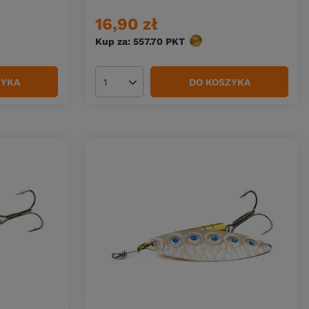
16,90 zł
Kup za: 557.70
PKT
punktów
ZYKA
DO KOSZYKA
Ilość produktów