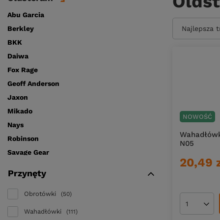
Olds
Abu Garcia
Berkley
Zmień sort
Najlepsza 
BKK
Daiwa
Fox Rage
Geoff Anderson
Jaxon
Mikado
NOWOŚĆ
Nays
Wahadłówka
Robinson
N05
Savage Gear
20,49 
Westin
Przynęty
A.J Lures Handmade
Aller Aqua
Obrotówki
50
Angry Lures
Ilość pro
Wahadłówki
111