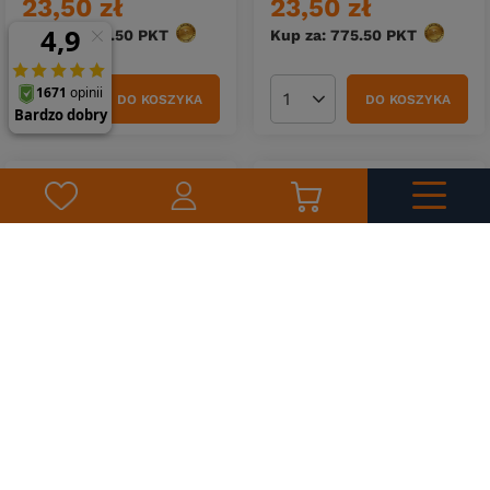
23,50 zł
23,50 zł
Kup za: 775.50
PKT
punktów
Kup za: 775.50
PKT
punktów
DO KOSZYKA
DO KOSZYKA
Ilość produktów
Ilość produktów
Waftersy Osmo Rainbow
UP FISH Wafters Champion
Egg - Eggstreme Fishing
BIG - 10mm 50ml
7/8mm
23,50 zł
26,49 zł
Kup za: 775.50
PKT
punktów
Kup za: 874.17
PKT
punktów