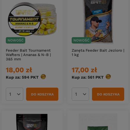
NOWOŚĆ
NOWOŚĆ
Feeder Bait Tournament
Zanęta Feeder Bait Jezioro |
Wafters | Ananas & N-B |
1 kg
3&5 mm
18,00 zł
17,00 zł
Kup za: 594
PKT
punktów
Kup za: 561
PKT
punktów
DO KOSZYKA
DO KOSZYKA
Ilość produktów
Ilość produktów