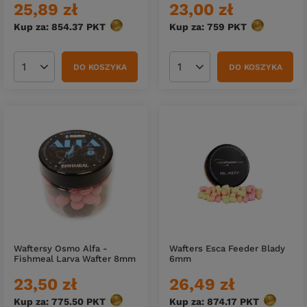
25,89 zł
23,00 zł
Kup za: 854.37
PKT
punktów
Kup za: 759
PKT
punktów
DO KOSZYKA
DO KOSZYKA
Ilość produktów
Ilość produktów
Waftersy Osmo Alfa -
Wafters Esca Feeder Blady
Fishmeal Larva Wafter 8mm
6mm
23,50 zł
26,49 zł
Kup za: 775.50
PKT
punktów
Kup za: 874.17
PKT
punktów