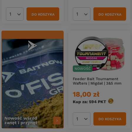
DO KOSZYKA
DO KOSZYKA
Ilość produktów
Ilość produktów
NOWOŚĆ
Feeder Bait Tournament
Wafters | Migdał | 3&5 mm
18,00 zł
Kup za: 594
PKT
punktów
DO KOSZYKA
Ilość produktów