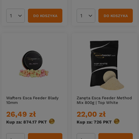
DO KOSZYKA
DO KOSZYKA
Ilość produktów
Ilość produktów
Wafters Esca Feeder Blady
Zanęta Esca Feeder Method
10mm
Mix 800g | Top White
26,49 zł
22,00 zł
Kup za: 874.17
PKT
punktów
Kup za: 726
PKT
punktów