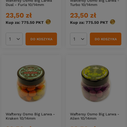
Waftersy Osmo Big Larwa
Waftersy Osmo Big Larwa -
Dual - Furia 10/14mm
Turbo 10/14mm
23,50 zł
23,50 zł
Kup za: 775.50
PKT
punktów
Kup za: 775.50
PKT
punktów
DO KOSZYKA
DO KOSZYKA
Ilość produktów
Ilość produktów
Waftersy Osmo Big Larwa -
Waftersy Osmo Big Larwa -
Kraken 10/14mm
Alien 10/14mm