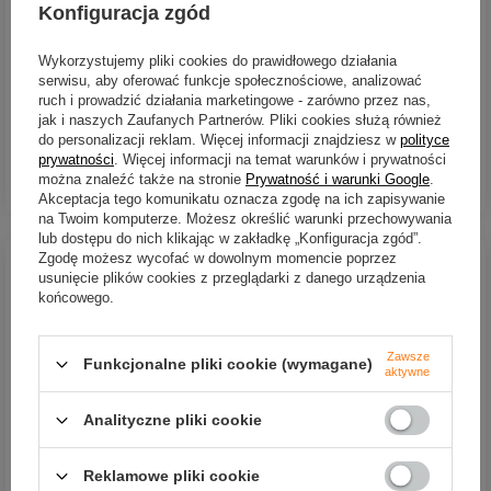
Konfiguracja zgód
Feeder Bait Method Pellet
Feeder Bait Method Pellet
Club Series | 6mm
Club Series | 3mm
Wykorzystujemy pliki cookies do prawidłowego działania
23,00 zł
23,00 zł
serwisu, aby oferować funkcje społecznościowe, analizować
ruch i prowadzić działania marketingowe - zarówno przez nas,
Kup za: 759
PKT
punktów
Kup za: 759
PKT
punktów
jak i naszych Zaufanych Partnerów. Pliki cookies służą również
do personalizacji reklam. Więcej informacji znajdziesz w
polityce
prywatności
. Więcej informacji na temat warunków i prywatności
DO KOSZYKA
DO KOSZYKA
można znaleźć także na stronie
Prywatność i warunki Google
.
Ilość produktów
Ilość produktów
Akceptacja tego komunikatu oznacza zgodę na ich zapisywanie
na Twoim komputerze. Możesz określić warunki przechowywania
lub dostępu do nich klikając w zakładkę „Konfiguracja zgód”.
Zgodę możesz wycofać w dowolnym momencie poprzez
usunięcie plików cookies z przeglądarki z danego urządzenia
końcowego.
Zawsze
Funkcjonalne pliki cookie (wymagane)
aktywne
Analityczne pliki cookie
Pellet Baitnow Method
Pellet Baitnow Method
Reklamowe pliki cookie
Feeder Yellow Spin 2mm |
Feeder Freaky Shrimp 2mm