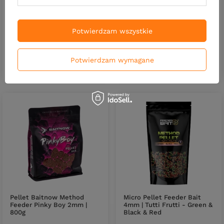
800g
| 800g
27,06 zł
25,89 zł
Potwierdzam wszystkie
Kup za: 892.98
PKT
punktów
Kup za: 854.37
PKT
punktów
Potwierdzam wymagane
DO KOSZYKA
DO KOSZYKA
Ilość produktów
Ilość produktów
Pellet Baitnow Method
Micro Pellet Feeder Bait
Feeder Pinky Boy 2mm |
4mm | Tutti Frutti - Green &
800g
Black & Red