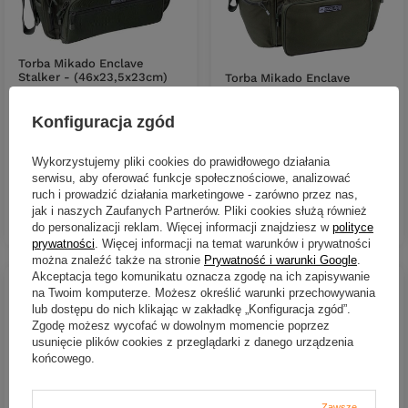
Torba Mikado Enclave
Stalker - (46x23,5x23cm)
Torba Mikado Enclave
Carryall - roz. M
(56x32x31cm)
119,79 zł
Konfiguracja zgód
154,89 zł
Kup za: 3953.07
PKT
punktów
Kup za: 5111.37
PKT
punktów
Wykorzystujemy pliki cookies do prawidłowego działania
serwisu, aby oferować funkcje społecznościowe, analizować
ruch i prowadzić działania marketingowe - zarówno przez nas,
DO KOSZYKA
Ilość produktów
jak i naszych Zaufanych Partnerów. Pliki cookies służą również
DO KOSZYKA
Ilość produktów
do personalizacji reklam. Więcej informacji znajdziesz w
polityce
prywatności
. Więcej informacji na temat warunków i prywatności
można znaleźć także na stronie
Prywatność i warunki Google
.
Akceptacja tego komunikatu oznacza zgodę na ich zapisywanie
na Twoim komputerze. Możesz określić warunki przechowywania
lub dostępu do nich klikając w zakładkę „Konfiguracja zgód”.
Zgodę możesz wycofać w dowolnym momencie poprzez
usunięcie plików cookies z przeglądarki z danego urządzenia
końcowego.
Zawsze