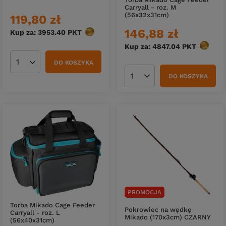
Carryall - roz. M
(56x32x31cm)
119,80 zł
146,88 zł
Kup za: 3953.40
PKT
punktów
Kup za: 4847.04
PKT
punktó
DO KOSZYKA
Ilość produktów
DO KOSZYKA
Ilość produktów
PROMOCJA
Torba Mikado Cage Feeder
Pokrowiec na wędkę
Carryall - roz. L
Mikado (170x3cm) CZARNY
(56x40x31cm)