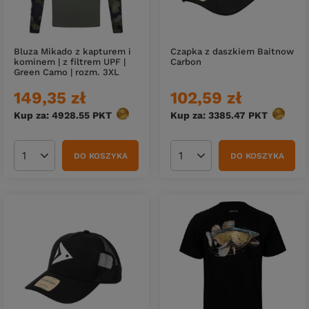
Bluza Mikado z kapturem i
Czapka z daszkiem Baitnow
kominem | z filtrem UPF |
Carbon
Green Camo | rozm. 3XL
149,35 zł
102,59 zł
Kup za: 4928.55
PKT
punktów
Kup za: 3385.47
PKT
punktó
DO KOSZYKA
DO KOSZYKA
Ilość produktów
Ilość produktów