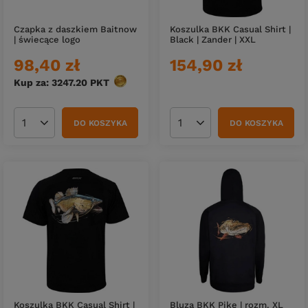
Czapka z daszkiem Baitnow
Koszulka BKK Casual Shirt |
| świecące logo
Black | Zander | XXL
98,40 zł
154,90 zł
Kup za: 3247.20
PKT
punktów
DO KOSZYKA
DO KOSZYKA
Ilość produktów
Ilość produktów
Koszulka BKK Casual Shirt |
Bluza BKK Pike | rozm. XL