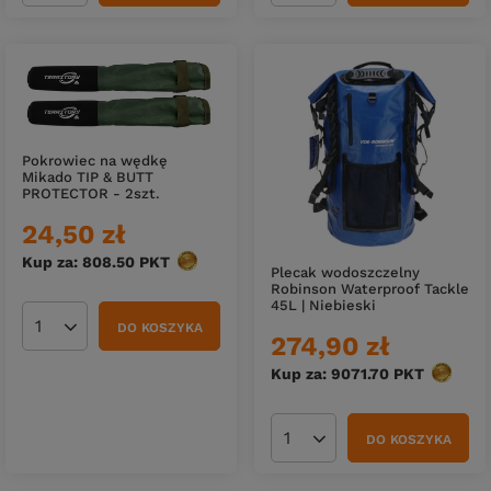
Pokrowiec na wędkę
Mikado TIP & BUTT
PROTECTOR - 2szt.
24,50 zł
Kup za: 808.50
PKT
punktów
Plecak wodoszczelny
Robinson Waterproof Tackle
45L | Niebieski
DO KOSZYKA
Ilość produktów
274,90 zł
Kup za: 9071.70
PKT
punktó
DO KOSZYKA
Ilość produktów