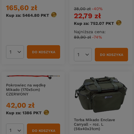
165,60 zł
38,00 zł
-40%
22,79 zł
Kup za: 5464.80
PKT
punktów
Kup za: 752.07
PKT
punktów
Najniższa cena:
89,90 zł
-74%
DO KOSZYKA
Ilość produktów
DO KOSZYKA
Ilość produktów
Pokrowiec na wędkę
Mikado (170x5cm)
CZERWONY
42,00 zł
Kup za: 1386
PKT
punktów
Torba Mikado Enclave
Carryall - roz. L
(56x40x31cm)
DO KOSZYKA
Ilość produktów