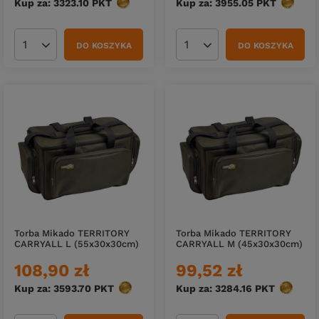
Kup za: 3323.10
PKT
punktów
Kup za: 3955.05
PKT
punktó
DO KOSZYKA
DO KOSZYKA
Ilość produktów
Ilość produktów
Torba Mikado TERRITORY
Torba Mikado TERRITORY
CARRYALL L (55x30x30cm)
CARRYALL M (45x30x30cm)
108,90 zł
99,52 zł
Kup za: 3593.70
PKT
punktów
Kup za: 3284.16
PKT
punktó