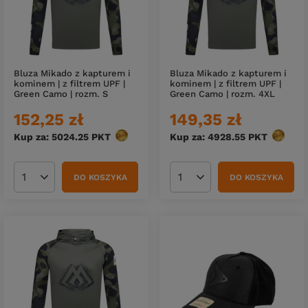
Bluza Mikado z kapturem i
Bluza Mikado z kapturem i
kominem | z filtrem UPF |
kominem | z filtrem UPF |
Green Camo | rozm. S
Green Camo | rozm. 4XL
152,25 zł
149,35 zł
Kup za: 5024.25
PKT
punktów
Kup za: 4928.55
PKT
punktó
DO KOSZYKA
DO KOSZYKA
Ilość produktów
Ilość produktów