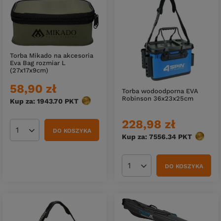
Torba Mikado na akcesoria
Eva Bag rozmiar L
(27x17x9cm)
58,90 zł
Torba wodoodporna EVA
Robinson 36x23x25cm
Kup za: 1943.70
PKT
punktów
228,98 zł
DO KOSZYKA
Ilość produktów
Kup za: 7556.34
PKT
punktó
DO KOSZYKA
Ilość produktów