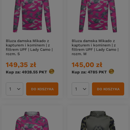
Bluza damska Mikado z
Bluza damska Mikado z
kapturem i kominem | z
kapturem i kominem | z
filtrem UPF | Lady Camo |
filtrem UPF | Lady Camo |
rozm. S
rozm. M
149,35 zł
145,00 zł
Kup za: 4928.55
PKT
punktów
Kup za: 4785
PKT
punktów
DO KOSZYKA
DO KOSZYKA
Ilość produktów
Ilość produktów