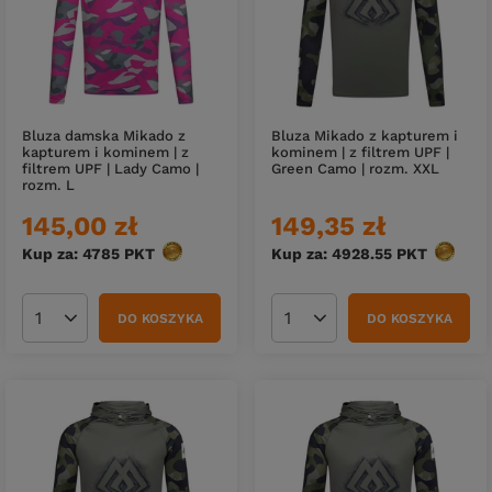
Bluza damska Mikado z
Bluza Mikado z kapturem i
kapturem i kominem | z
kominem | z filtrem UPF |
filtrem UPF | Lady Camo |
Green Camo | rozm. XXL
rozm. L
145,00 zł
149,35 zł
Kup za: 4785
PKT
punktów
Kup za: 4928.55
PKT
punktó
DO KOSZYKA
DO KOSZYKA
Ilość produktów
Ilość produktów