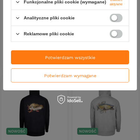
Funkcjonalne pliki cookie (wymagane)
aktywne
NOWOŚĆ
NOWOŚĆ
Koszulka BKK Casual Shirt |
Koszulka BKK Casual Shirt |
Analityczne pliki cookie
Black | Zander | XL
Black | Zander | L
154,90 zł
154,90 zł
Reklamowe pliki cookie
Kup za: 5111.70
PKT
punktów
Potwierdzam wszystkie
DO KOSZYKA
DO KOSZYKA
Ilość produktów
Ilość produktów
Potwierdzam wymagane
NOWOŚĆ
NOWOŚĆ