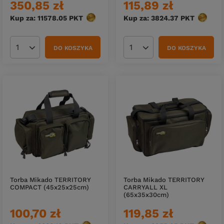
350,85 zł
115,89 zł
Kup za: 11578.05
PKT
punktów
Kup za: 3824.37
PKT
punktó
DO KOSZYKA
DO KOSZYKA
Ilość produktów
Ilość produktów
Torba Mikado TERRITORY
Torba Mikado TERRITORY
COMPACT (45x25x25cm)
CARRYALL XL
(65x35x30cm)
100,70 zł
119,85 zł