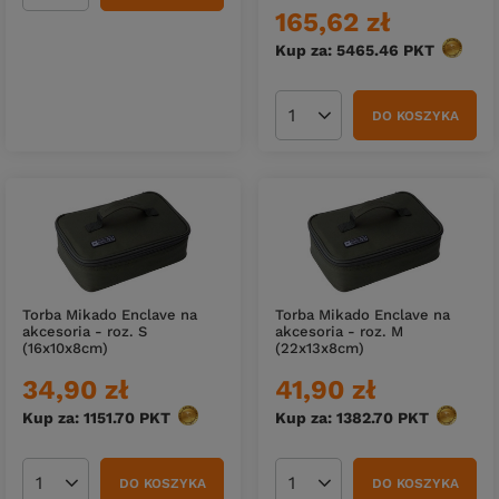
165,62 zł
Kup za: 5465.46
PKT
punktó
DO KOSZYKA
Ilość produktów
Torba Mikado Enclave na
Torba Mikado Enclave na
akcesoria - roz. S
akcesoria - roz. M
(16x10x8cm)
(22x13x8cm)
34,90 zł
41,90 zł
Kup za: 1151.70
PKT
punktów
Kup za: 1382.70
PKT
punktów
DO KOSZYKA
DO KOSZYKA
Ilość produktów
Ilość produktów