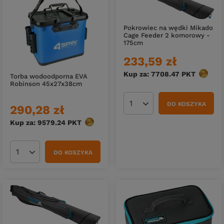
Pokrowiec na wędki Mikado
Cage Feeder 2 komorowy -
175cm
233,59 zł
Kup za: 7708.47
PKT
punktó
Torba wodoodporna EVA
Robinson 45x27x38cm
DO KOSZYKA
290,28 zł
Ilość produktów
Kup za: 9579.24
PKT
punktów
DO KOSZYKA
Ilość produktów