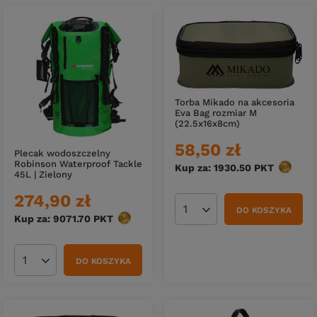
Torba Mikado na akcesoria
Eva Bag rozmiar M
(22.5x16x8cm)
58,50 zł
Plecak wodoszczelny
Robinson Waterproof Tackle
Kup za: 1930.50
PKT
punktó
45L | Zielony
274,90 zł
DO KOSZYKA
Ilość produktów
Kup za: 9071.70
PKT
punktów
DO KOSZYKA
Ilość produktów