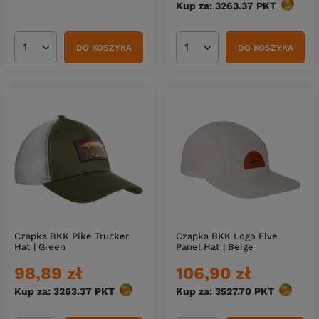
Kup za: 3263.37
PKT
punktó
DO KOSZYKA
DO KOSZYKA
Ilość produktów
Ilość produktów
Czapka BKK Pike Trucker
Czapka BKK Logo Five
Hat | Green
Panel Hat | Beige
98,89 zł
106,90 zł
Kup za: 3263.37
PKT
punktów
Kup za: 3527.70
PKT
punktów