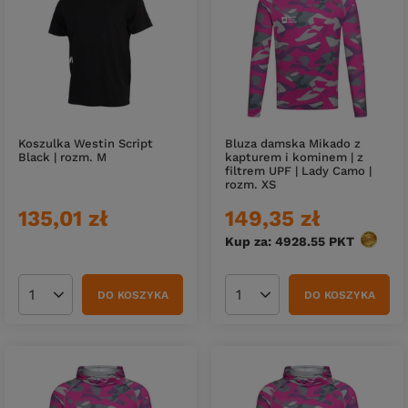
Koszulka Westin Script
Bluza damska Mikado z
Black | rozm. M
kapturem i kominem | z
filtrem UPF | Lady Camo |
rozm. XS
135,01 zł
149,35 zł
Kup za: 4928.55
PKT
punktó
DO KOSZYKA
DO KOSZYKA
Ilość produktów
Ilość produktów