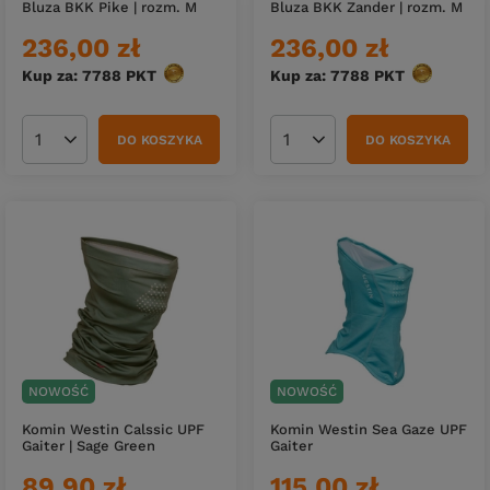
Bluza BKK Pike | rozm. M
Bluza BKK Zander | rozm. M
236,00 zł
236,00 zł
Kup za: 7788
PKT
punktów
Kup za: 7788
PKT
punktów
DO KOSZYKA
DO KOSZYKA
Ilość produktów
Ilość produktów
NOWOŚĆ
NOWOŚĆ
Komin Westin Calssic UPF
Komin Westin Sea Gaze UPF
Gaiter | Sage Green
Gaiter
89,90 zł
115,00 zł