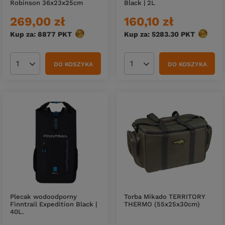
Robinson 36x23x25cm
Black | 2L
269,00 zł
160,10 zł
Kup za: 8877
PKT
punktów
Kup za: 5283.30
PKT
punktó
DO KOSZYKA
DO KOSZYKA
Ilość produktów
Ilość produktów
Plecak wodoodporny
Torba Mikado TERRITORY
Finntrail Expedition Black |
THERMO (55x25x30cm)
40L.