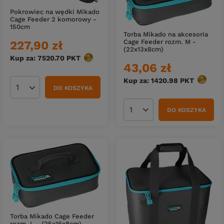
Pokrowiec na wędki Mikado
Cage Feeder 2 komorowy -
150cm
Torba Mikado na akcesoria
Cage Feeder rozm. M -
227,90 zł
(22x13x8cm)
Kup za: 7520.70
PKT
punktów
43,06 zł
Kup za: 1420.98
PKT
punktó
DO KOSZYKA
Ilość produktów
DO KOSZYKA
Ilość produktów
Torba Mikado Cage Feeder
rozm. L - (25x16x8cm)