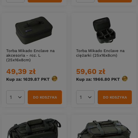
Torba Mikado Enclave na
Torba Mikado Enclave na
akcesoria - roz. L
ciężarki (25x16x8cm)
(25x16x8cm)
49,39 zł
59,60 zł
Kup za: 1629.87
PKT
punktów
Kup za: 1966.80
PKT
punktó
DO KOSZYKA
DO KOSZYKA
Ilość produktów
Ilość produktów