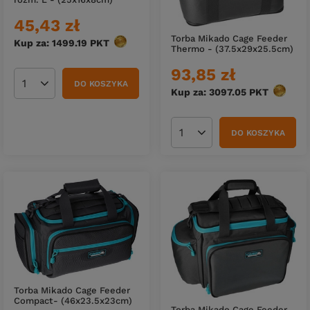
45,43 zł
Torba Mikado Cage Feeder
Kup za: 1499.19
PKT
punktów
Thermo - (37.5x29x25.5cm)
93,85 zł
DO KOSZYKA
Ilość produktów
Kup za: 3097.05
PKT
punktó
DO KOSZYKA
Ilość produktów
Torba Mikado Cage Feeder
Compact- (46x23.5x23cm)
Torba Mikado Cage Feeder