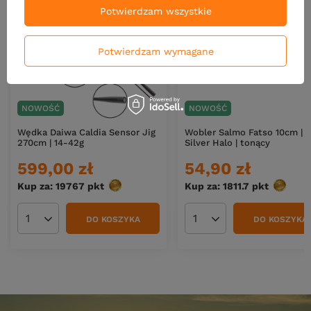
Potwierdzam wszystkie
Potwierdzam wymagane
NOWOŚĆ
NOWOŚĆ
Wędka Daiwa Caldia Sensor Jig
Wobler Salmo Fatso 10cm |
270cm | 14-42g
Silver Halo | tonący
599,00 zł
54,90 zł
Kup za: 19767
pkt
punktów
Kup za: 1811.7
pkt
punktó
DO KOSZYKA
DO KOSZYKA
Ilość produktów
Ilość produktów