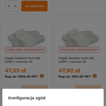
DO KOSZYKA
Ilość produktów
CHWILOWO NIEDOSTĘPNY
CHWILOWO NIEDOSTĘPNY
Klapki Delphin OutLINE
Klapki Delphin OutLINE
CARP / rozmiar 43
CARP / rozmiar 42
47,53 zł
47,92 zł
Kup za: 1568.49
PKT
punktów
Kup za: 1581.36
PKT
punktów
DO KOSZYKA
DO KOSZYKA
Ilość produktów
Ilość produktów
Konfiguracja zgód