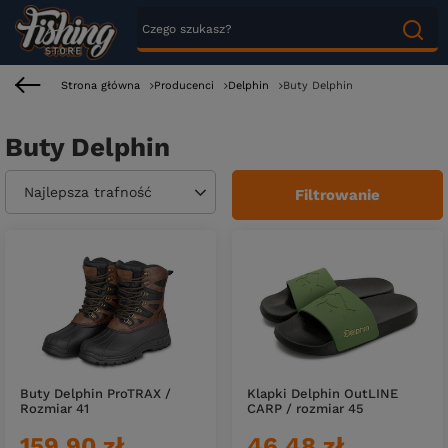
Strona główna
Producenci
Delphin
Buty Delphin
Buty Delphin
Zmień sortowanie
Najlepsza trafność
Filtrowanie
Buty Delphin ProTRAX /
Klapki Delphin OutLINE
Rozmiar 41
CARP / rozmiar 45
159,90 zł
46,48 zł