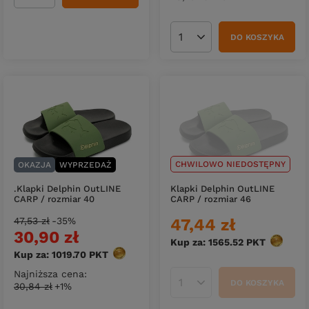
DO KOSZYKA
Ilość produktów
CHWILOWO NIEDOSTĘPNY
OKAZJA
WYPRZEDAŻ
.Klapki Delphin OutLINE
Klapki Delphin OutLINE
CARP / rozmiar 40
CARP / rozmiar 46
47,53 zł
-35%
47,44 zł
30,90 zł
Kup za: 1565.52
PKT
punktów
Kup za: 1019.70
PKT
punktów
Najniższa cena:
DO KOSZYKA
30,84 zł
+1%
Ilość produktów