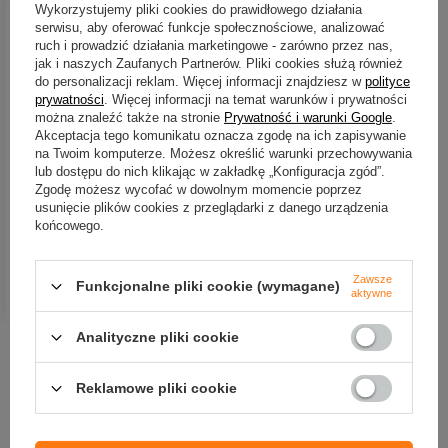
Wykorzystujemy pliki cookies do prawidłowego działania
serwisu, aby oferować funkcje społecznościowe, analizować
ruch i prowadzić działania marketingowe - zarówno przez nas,
jak i naszych Zaufanych Partnerów. Pliki cookies służą również
do personalizacji reklam. Więcej informacji znajdziesz w
polityce
prywatności
. Więcej informacji na temat warunków i prywatności
można znaleźć także na stronie
Prywatność i warunki Google
.
CHWILOWO NIEDOSTĘPNY
Akceptacja tego komunikatu oznacza zgodę na ich zapisywanie
Klapki Delphin OutLINE
na Twoim komputerze. Możesz określić warunki przechowywania
CARP / rozmiar 39
lub dostępu do nich klikając w zakładkę „Konfiguracja zgód”.
Zgodę możesz wycofać w dowolnym momencie poprzez
47,44 zł
usunięcie plików cookies z przeglądarki z danego urządzenia
końcowego.
Kup za: 1565.52
PKT
punktów
Zawsze
Funkcjonalne pliki cookie (wymagane)
DO KOSZYKA
aktywne
Ilość produktów
Analityczne pliki cookie
Nowości
Reklamowe pliki cookie