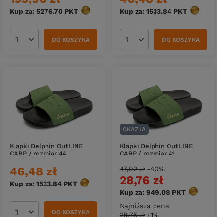
Kup za: 5276.70
PKT
punktów
Kup za: 1533.84
PKT
punktó
DO KOSZYKA
DO KOSZYKA
Ilość produktów
Ilość produktów
OKAZJA
Klapki Delphin OutLINE
Klapki Delphin OutLINE
CARP / rozmiar 44
CARP / rozmiar 41
46,48 zł
47,92 zł
-40%
28,76 zł
Kup za: 1533.84
PKT
punktów
Kup za: 949.08
PKT
punktów
Najniższa cena:
DO KOSZYKA
28,75 zł
+1%
Ilość produktów