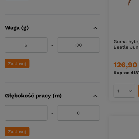
Waga (g)
Guma hybr
-
Beetle Juni
126,90 
Zastosuj
Kup za: 418
Ilość pro
Głębokość pracy (m)
-
Zastosuj