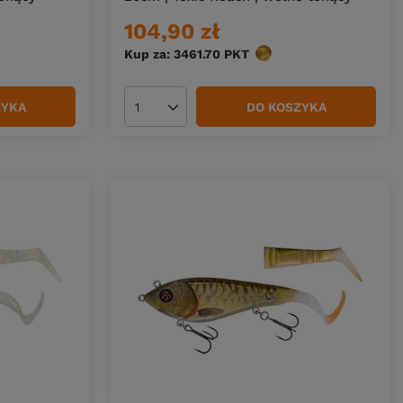
104,90 zł
w
Kup za: 3461.70
PKT
punktów
ZYKA
DO KOSZYKA
Ilość produktów