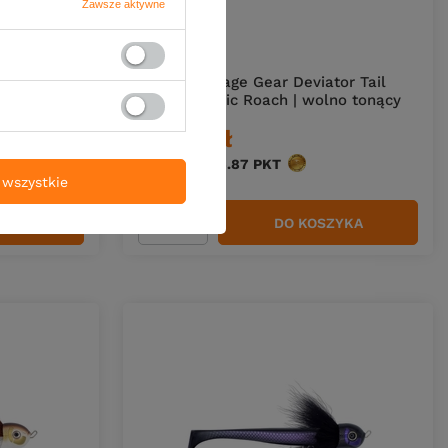
Zawsze aktywne
or Tail
Wobler Savage Gear Deviator Tail
 tonący
16,5cm | Toxic Roach | wolno tonący
78,39 zł
ów
Kup za: 2586.87
PKT
punktów
wszystkie
ZYKA
DO KOSZYKA
Ilość produktów