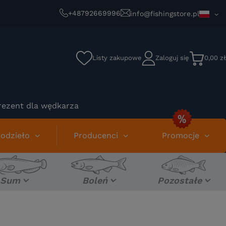
+48792669996
info@fishingstore.pl
Listy zakupowe
Zaloguj się
0,00 zł
rezent dla wędkarza
odzieło
Producenci
Promocje
Sum
Boleń
Pozostałe