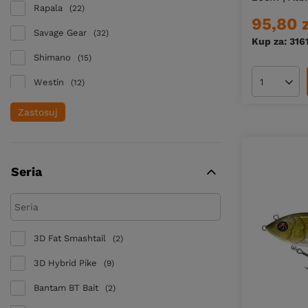
Rapala
22
95,80 
Savage Gear
32
Kup za: 316
Shimano
15
Westin
12
Ilość pro
Zastosuj
Seria
3D Fat Smashtail
2
3D Hybrid Pike
9
Bantam BT Bait
2