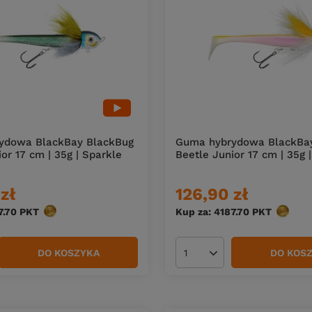
ydowa BlackBay BlackBug
Guma hybrydowa BlackBa
or 17 cm | 35g | Sparkle
Beetle Junior 17 cm | 35g |
zł
126,90 zł
7.70
PKT
punktów
Kup za: 4187.70
PKT
punktó
DO KOSZYKA
DO KOS
duktów
Ilość produktów