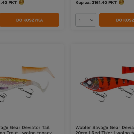
1.40
PKT
punktów
Kup za: 3161.40
PKT
punktó
DO KOSZYKA
DO KOS
duktów
Ilość produktów
age Gear Deviator Tail
Wobler Savage Gear Deviat
ino Trout | wolno tonący
20cm | Red Tiger | wolno 