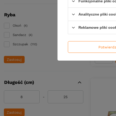
Funkcjonalne pliki 
Ryba
Analityczne pliki coo
Wobler Sav
16,5cm | Al
Okoń
4
Reklamowe pliki coo
78,39 
Sandacz
4
Kup za: 258
Szczupak
110
Potwierd
Ilość pro
Zastosuj
Długość (cm)
-
Zastosuj