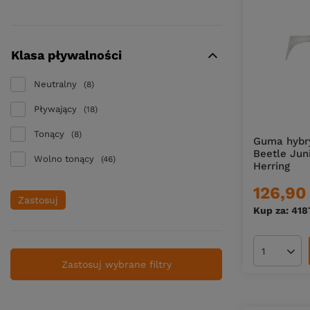
Klasa pływalności
Neutralny
8
Pływający
18
Tonący
8
Guma hybr
Beetle Juni
Wolno tonący
46
Herring
126,90 
Zastosuj
Kup za: 418
Ilość pro
Zastosuj wybrane filtry