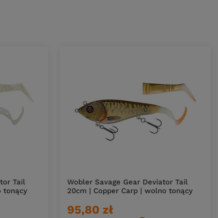
or Tail
Wobler Savage Gear Deviator Tail
o tonący
20cm | Copper Carp | wolno tonący
95,80 zł