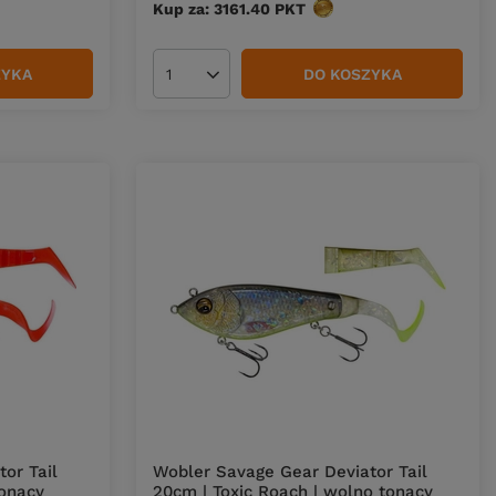
w
Kup za: 3161.40
PKT
punktów
ZYKA
DO KOSZYKA
Ilość produktów
or Tail
Wobler Savage Gear Deviator Tail
tonący
20cm | Toxic Roach | wolno tonący