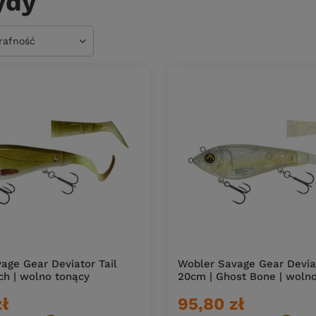
ydy
owanie
trafność
age Gear Deviator Tail
Wobler Savage Gear Deviat
ch | wolno tonący
20cm | Ghost Bone | woln
zł
95,80 zł