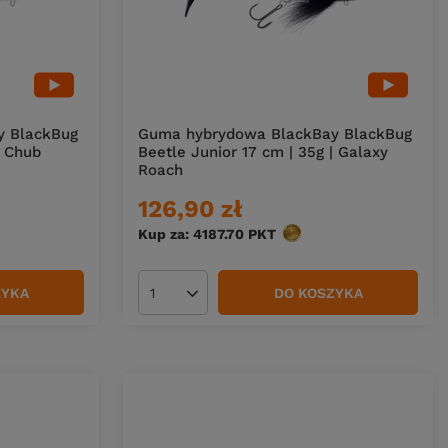
y BlackBug
Guma hybrydowa BlackBay BlackBug
| Chub
Beetle Junior 17 cm | 35g | Galaxy
Roach
126,90 zł
w
Kup za: 4187.70
PKT
punktów
ZYKA
DO KOSZYKA
Ilość produktów