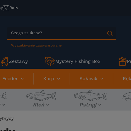
ny
Raty
Wyszukiwanie zaawansowane
Zestawy
Mystery Fishing Box
P
Feeder
Karp
Spławik
Ręk
z
Kleń
Pstrąg
ybrydy