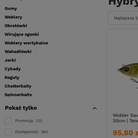
Hybr
Gumy
Woblery
Zmień sort
Najlepsza 
Obrotówki
Wirujące ogonki
Woblery wertykalne
Wahadłówki
Jerki
Cykady
Koguty
Chatterbaity
Spinnerbaity
Jigi, microjigi
Pokaż tylko
Hybrydy
Wobler Sav
Swimbaity
20cm | Ten
Promocja
12
Top water
95,80 
Dostępność
84
Poppery