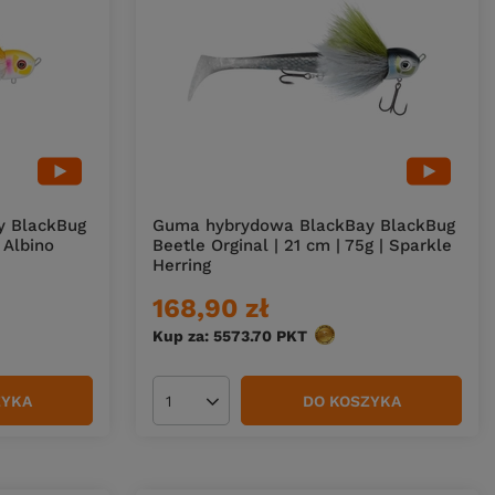
y BlackBug
Guma hybrydowa BlackBay BlackBug
 Albino
Beetle Orginal | 21 cm | 75g | Sparkle
Herring
168,90 zł
w
Kup za: 5573.70
PKT
punktów
ZYKA
DO KOSZYKA
Ilość produktów