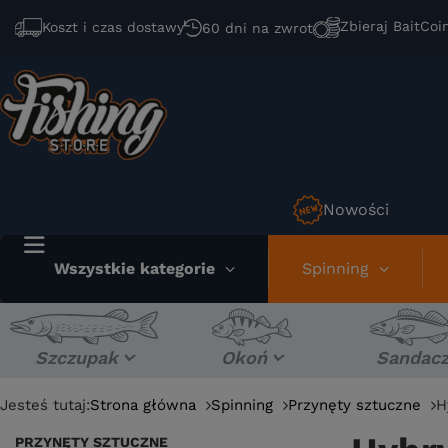
Zbieraj BaitCoi
Koszt i czas dostawy
60 dni na zwrot
Nowości
Wszystkie kategorie
Spinning
Szczupak
Okoń
Sandac
Jesteś tutaj:
Strona główna
Spinning
Przynęty sztuczne
H
PRZYNĘTY SZTUCZNE