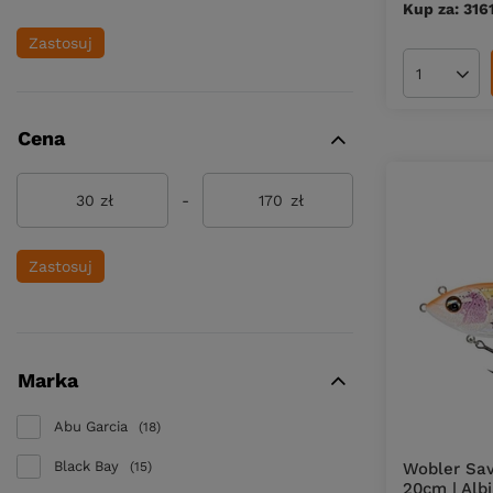
Kup za: 316
Muchy spinningowe
Zastosuj
Twitche
Ilość pro
Akcesoria do przynęt
Zestawy przynęt
Cena
zł
-
zł
Zastosuj
Marka
Abu Garcia
18
Black Bay
15
Wobler Sav
20cm | Alb