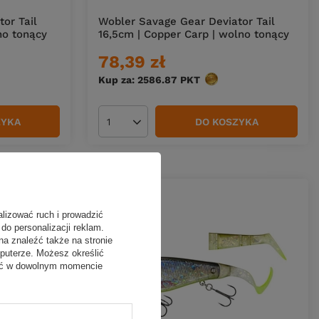
or Tail
Wobler Savage Gear Deviator Tail
no tonący
16,5cm | Copper Carp | wolno tonący
78,39 zł
ów
Kup za: 2586.87
PKT
punktów
ZYKA
DO KOSZYKA
Ilość produktów
alizować ruch i prowadzić
do personalizacji reklam.
na znaleźć także na stronie
puterze. Możesz określić
fać w dowolnym momencie