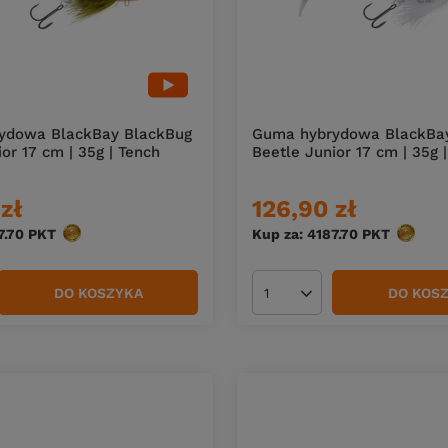
ydowa BlackBay BlackBug
Guma hybrydowa BlackBa
or 17 cm | 35g | Tench
Beetle Junior 17 cm | 35g 
zł
126,90 zł
7.70
PKT
punktów
Kup za: 4187.70
PKT
punktó
DO KOSZYKA
DO KOS
duktów
Ilość produktów