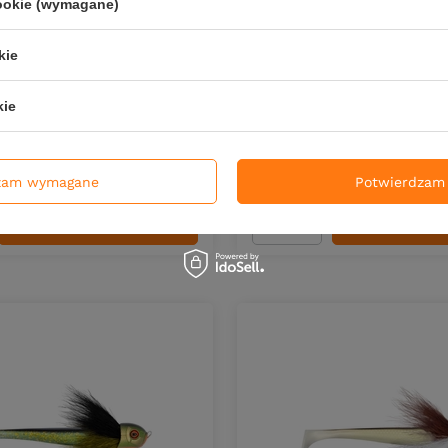
cookie (wymagane)
kie
age Gear Deviator Tail
Wobler Savage Gear Deviat
bino Trout | wolno tonący
16,5cm | Red Tiger | wolno
kie
zł
78,39 zł
6.87
PKT
punktów
Kup za: 2586.87
PKT
punkt
zam wymagane
Potwierdzam 
DO KOSZYKA
DO KOS
duktów
Ilość produktów