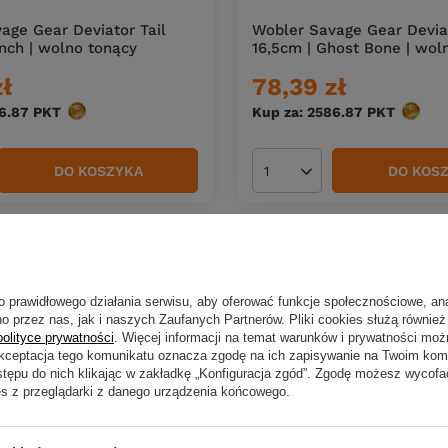
age Gear Deviator Tail
Wobler Savage Gear Deviat
ench | wolno tonący
16,5cm | Ghost Bone | wol
zł
78,39 zł
6.87
PKT
punktów
Kup za: 2586.87
PKT
punkt
DO KOSZYKA
DO KOS
duktów
Ilość produktów
o prawidłowego działania serwisu, aby oferować funkcje społecznościowe, an
o przez nas, jak i naszych Zaufanych Partnerów. Pliki cookies służą również 
polityce prywatności
. Więcej informacji na temat warunków i prywatności moż
Akceptacja tego komunikatu oznacza zgodę na ich zapisywanie na Twoim kom
stępu do nich klikając w zakładkę „Konfiguracja zgód”. Zgodę możesz wyco
es z przeglądarki z danego urządzenia końcowego.