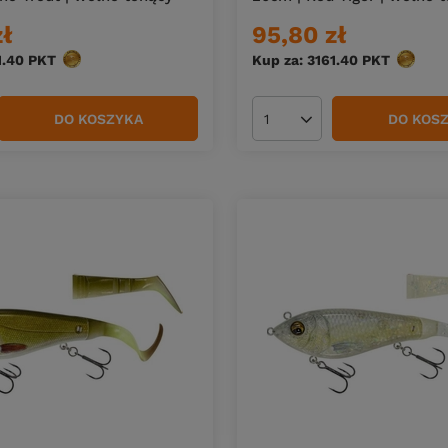
zł
95,80 zł
1.40
PKT
punktów
Kup za: 3161.40
PKT
punktó
DO KOSZYKA
DO KOS
duktów
Ilość produktów