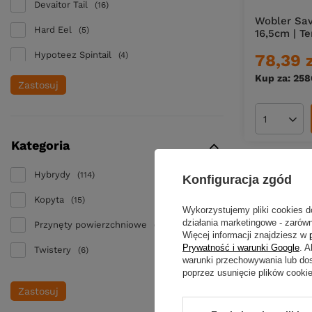
Devaitor Tail
16
Wobler Sav
Hard Eel
5
16,5cm | T
Hypoteez Spintail
4
78,39 
Kup za: 258
McMIO
10
Zastosuj
McMy Tail
8
Ilość pro
Swim Tail
8
Kategoria
X-Rap Otus
8
Hybrydy
114
Konfiguracja zgód
X-Rap Peto
6
Kopyta
15
X-Rap Peto
2
Wykorzystujemy pliki cookies d
działania marketingowe - zarówn
Przynęty powierzchniowe
2
Yasei Hyper Hybrid
13
Więcej informacji znajdziesz w
Prywatność i warunki Google
. 
Twistery
6
warunki przechowywania lub do
poprzez usunięcie plików cooki
Zastosuj