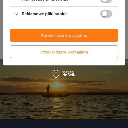
16,90 zł
16,90 zł
Reklamowe pliki cookie
Kup za: 656.7
pkt
punktów
Kup za: 656.7
pkt
punktó
DO KOSZYKA
DO KOSZYKA
Ilość produktów
Ilość produktów
Potwierdzam wszystkie
Potwierdzam wymagane