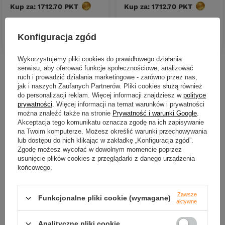
Kup za: 1712.70
PKT
punktów
Kup za: 1712.70
PKT
punktów
Konfiguracja zgód
DO KOSZYKA
DO KOSZYKA
Ilość produktów
Ilość produktów
Wykorzystujemy pliki cookies do prawidłowego działania
serwisu, aby oferować funkcje społecznościowe, analizować
Nowości
ruch i prowadzić działania marketingowe - zarówno przez nas,
jak i naszych Zaufanych Partnerów. Pliki cookies służą również
do personalizacji reklam. Więcej informacji znajdziesz w
polityce
prywatności
. Więcej informacji na temat warunków i prywatności
można znaleźć także na stronie
Prywatność i warunki Google
.
Akceptacja tego komunikatu oznacza zgodę na ich zapisywanie
na Twoim komputerze. Możesz określić warunki przechowywania
lub dostępu do nich klikając w zakładkę „Konfiguracja zgód”.
Zgodę możesz wycofać w dowolnym momencie poprzez
usunięcie plików cookies z przeglądarki z danego urządzenia
końcowego.
NOWOŚĆ
NOWOŚĆ
Zawsze
Funkcjonalne pliki cookie (wymagane)
aktywne
Gumy Water King Stynka 5cm |
Gumy Water King Stynka 5c
kolor 5 | 10szt.
kolor 3 | 10szt.
Analityczne pliki cookie