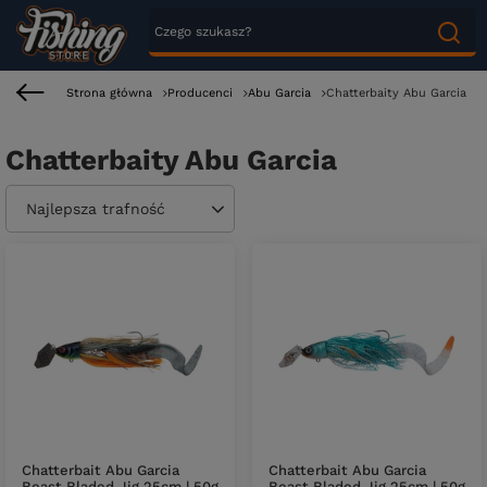
Strona główna
Producenci
Abu Garcia
Chatterbaity Abu Garcia
Chatterbaity Abu Garcia
Zmień sortowanie
Najlepsza trafność
Chatterbait Abu Garcia
Chatterbait Abu Garcia
Beast Bladed Jig 25cm | 50g
Beast Bladed Jig 25cm | 50g