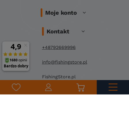
Moje konto
Kontakt
+48792669996
info@fishingstore.pl
FishingStore.pl
Kuznocin 1
96-500 Sochaczew