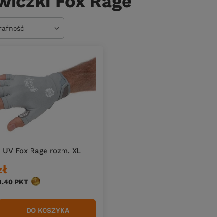
wiczki Fox Rage
owanie
trafność
 UV Fox Rage rozm. XL
zł
8.40
PKT
punktów
DO KOSZYKA
duktów