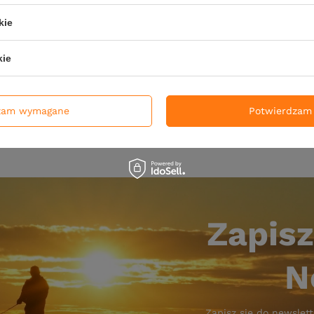
krętką FishB Vert - 45g - 1
Główka z wkrętką FishB Ver
- 1szt.
kie
ł
27,50 zł
kie
Kup za: 907.5
pkt
punktów
DO KOSZYKA
DO KOSZ
duktów
Ilość produktów
zam wymagane
Potwierdzam 
Zapisz
N
Zapisz się do newslett