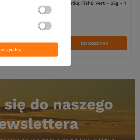
t - 55g - 1
Główka z wkrętką FishB Vert - 65g - 1
- 1szt.
27,50 zł
YKA
DO KOSZYKA
Ilość produktów
wszystkie
 się do naszego
ewslettera
era i otrzymuj najnowsze informacje o naszej ofercie