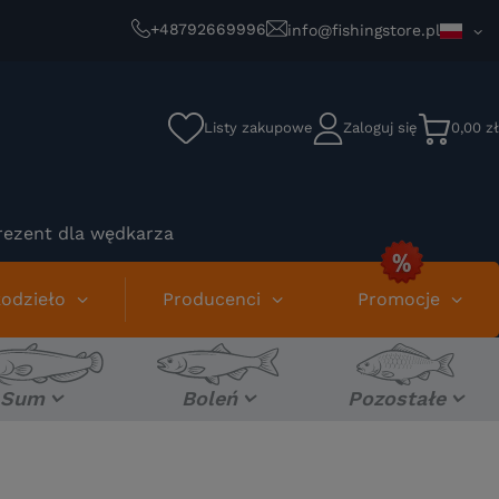
+48792669996
info@fishingstore.pl
Listy zakupowe
Zaloguj się
0,00 zł
rezent dla wędkarza
odzieło
Producenci
Promocje
Sum
Boleń
Pozostałe