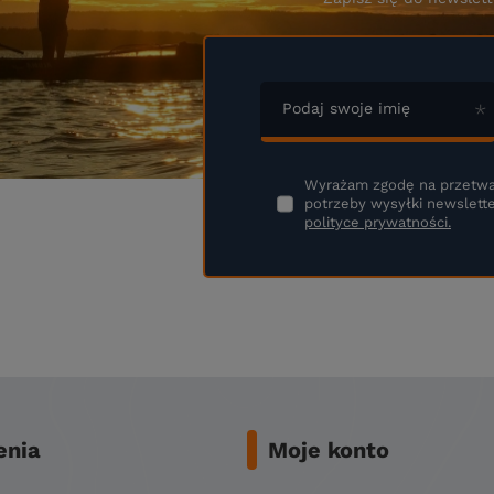
Podaj swoje imię
Wyrażam zgodę na przetwa
potrzeby wysyłki newslette
polityce prywatności.
nia
Moje konto