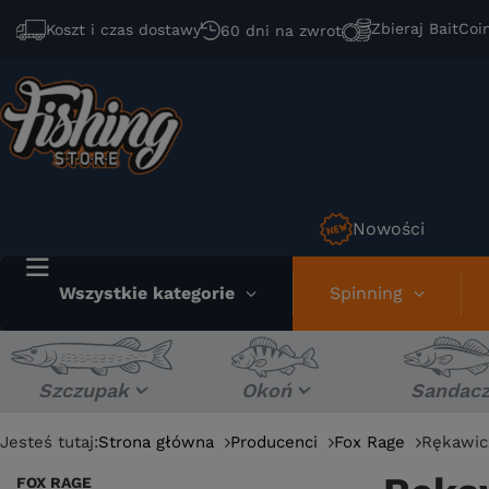
Zbieraj BaitCoi
Koszt i czas dostawy
60 dni na zwrot
Nowości
Wszystkie kategorie
Spinning
Szczupak
Okoń
Sandac
Jesteś tutaj:
Strona główna
Producenci
Fox Rage
Rękawic
FOX RAGE