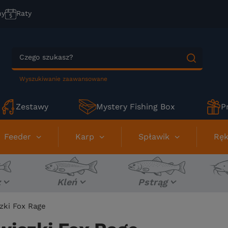
ny
Raty
Wyszukiwanie zaawansowane
Zestawy
Mystery Fishing Box
P
Feeder
Karp
Spławik
Ręk
z
Kleń
Pstrąg
zki Fox Rage