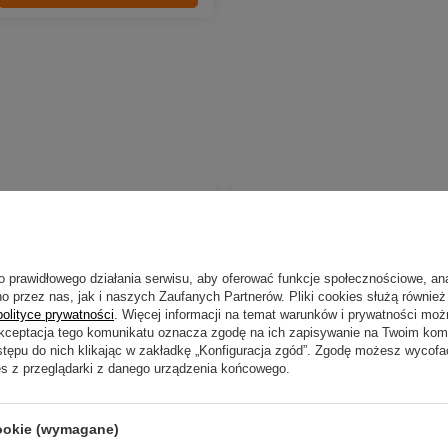
o prawidłowego działania serwisu, aby oferować funkcje społecznościowe, an
o przez nas, jak i naszych Zaufanych Partnerów. Pliki cookies służą również 
polityce prywatności
. Więcej informacji na temat warunków i prywatności moż
Akceptacja tego komunikatu oznacza zgodę na ich zapisywanie na Twoim kom
stępu do nich klikając w zakładkę „Konfiguracja zgód”. Zgodę możesz wyco
es z przeglądarki z danego urządzenia końcowego.
NOWOŚĆ
cookie (wymagane)