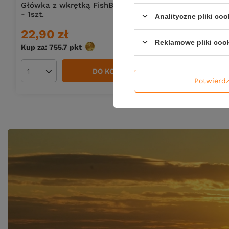
Główka z wkrętką FishB Vert - 35g - 1
Główka z w
- 1szt.
- 1szt.
Analityczne pliki coo
22,90 zł
22,90 z
Reklamowe pliki coo
Kup za: 755.7
pkt
punktów
DO KOSZYKA
Ilość produktów
Ilość pro
Potwierd