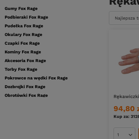
Ręka
Gumy Fox Rage
Podbieraki Fox Rage
Zmień sort
Najlepsza 
Pudełka Fox Rage
Okulary Fox Rage
Czapki Fox Rage
Kominy Fox Rage
Akcesoria Fox Rage
Torby Fox Rage
Pokrowce na wędki Fox Rage
Dozbrojki Fox Rage
Obrotówki Fox Rage
Rękawiczki
Rękawiczki Fox Rage
94,80 
Wirujące ogonki Fox Rage
Kup za: 312
Ilość pro