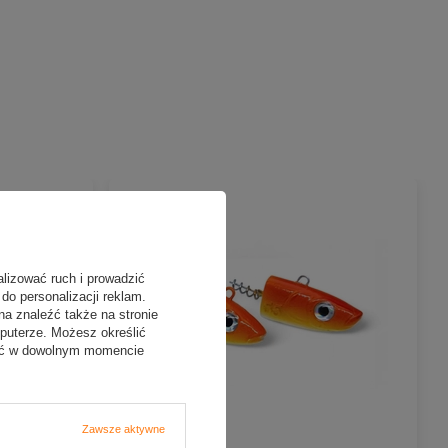
alizować ruch i prowadzić
do personalizacji reklam.
na znaleźć także na stronie
puterze. Możesz określić
fać w dowolnym momencie
NOWOŚĆ
Zawsze aktywne