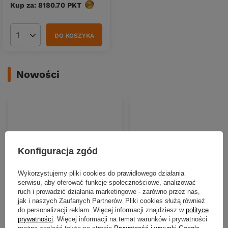
Kup za: 8180.70
PKT
punktów
DO KOSZYKA
Ilość produktów
Nowości
Konfiguracja zgód
Wykorzystujemy pliki cookies do prawidłowego działania
serwisu, aby oferować funkcje społecznościowe, analizować
ruch i prowadzić działania marketingowe - zarówno przez nas,
NOWOŚĆ
NOWOŚĆ
jak i naszych Zaufanych Partnerów. Pliki cookies służą również
do personalizacji reklam. Więcej informacji znajdziesz w
polityce
Wobler Berkley Pulse Snake
Guma Nays SPLT 4.5"| 11.4cm
prywatności
. Więcej informacji na temat warunków i prywatności
11cm | Perch
C-05 | 7 szt.
można znaleźć także na stronie
Prywatność i warunki Google
.