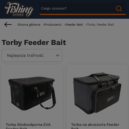
Strona główna
Producenci
Feeder Bait
Torby Feeder Bait
Torby Feeder Bait
Zmień sortowanie
Najlepsza trafność
Torba Wodoodporna EVA
Torba na akcesoria Feeder
Feeder Bait
Bait