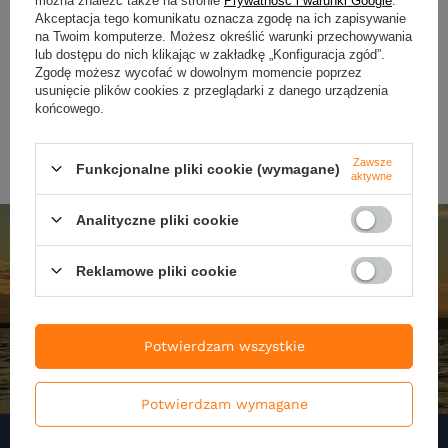
36,90 zł
29,90 zł
Akceptacja tego komunikatu oznacza zgodę na ich zapisywanie
na Twoim komputerze. Możesz określić warunki przechowywania
Kup za: 1155
pkt
punktów
Kup za: 986.7
pkt
punktó
lub dostępu do nich klikając w zakładkę „Konfiguracja zgód”.
Zgodę możesz wycofać w dowolnym momencie poprzez
usunięcie plików cookies z przeglądarki z danego urządzenia
DO KOSZYKA
DO KOSZYKA
Ilość produktów
Ilość produktów
końcowego.
Zawsze
Funkcjonalne pliki cookie (wymagane)
aktywne
Analityczne pliki cookie
Reklamowe pliki cookie
Potwierdzam wszystkie
Potwierdzam wymagane