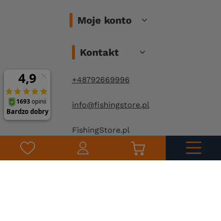
Moje konto
Kontakt
+48792669996
info@fishingstore.pl
FishingStore.pl
Kuznocin 1
96-500 Sochaczew