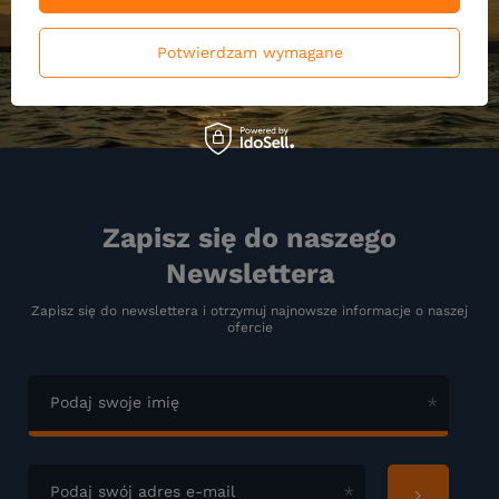
Potwierdzam wymagane
Zapisz się do naszego
Newslettera
Zapisz się do newslettera i otrzymuj najnowsze informacje o naszej
ofercie
Podaj swoje imię
Podaj swój adres e-mail