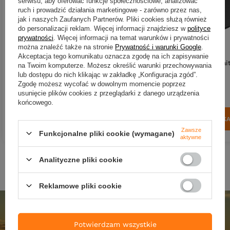
serwisu, aby oferować funkcje społecznościowe, analizować
ruch i prowadzić działania marketingowe - zarówno przez nas,
jak i naszych Zaufanych Partnerów. Pliki cookies służą również
do personalizacji reklam. Więcej informacji znajdziesz w
polityce
prywatności
. Więcej informacji na temat warunków i prywatności
można znaleźć także na stronie
Prywatność i warunki Google
.
Akceptacja tego komunikatu oznacza zgodę na ich zapisywanie
Torba na siatki - Feeder Bai
Torba na akcesoria Feeder Bait
na Twoim komputerze. Możesz określić warunki przechowywania
lub dostępu do nich klikając w zakładkę „Konfiguracja zgód”.
247,89 zł
209,80 zł
Zgodę możesz wycofać w dowolnym momencie poprzez
usunięcie plików cookies z przeglądarki z danego urządzenia
Kup za: 8180.37
pkt
punk
Kup za: 6923.4
pkt
punktów
końcowego.
DO KOSZYK
DO KOSZYKA
Ilość produktów
Ilość produktów
Zawsze
Funkcjonalne pliki cookie (wymagane)
aktywne
Analityczne pliki cookie
Reklamowe pliki cookie
Potwierdzam wszystkie