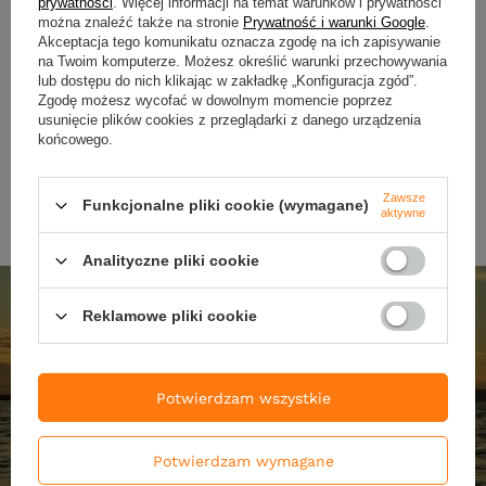
prywatności
. Więcej informacji na temat warunków i prywatności
Gumy Water King Tryk tryk 4cm
Gumy Water King Tryk tryk 
można znaleźć także na stronie
Prywatność i warunki Google
.
| kolor 12 | 10szt.
| kolor 30 | 10szt.
Akceptacja tego komunikatu oznacza zgodę na ich zapisywanie
na Twoim komputerze. Możesz określić warunki przechowywania
16,90 zł
16,90 zł
lub dostępu do nich klikając w zakładkę „Konfiguracja zgód”.
Kup za: 656.7
pkt
punktów
Kup za: 656.7
pkt
punktó
Zgodę możesz wycofać w dowolnym momencie poprzez
usunięcie plików cookies z przeglądarki z danego urządzenia
końcowego.
DO KOSZYKA
DO KOSZYKA
Ilość produktów
Ilość produktów
Zawsze
Funkcjonalne pliki cookie (wymagane)
aktywne
Analityczne pliki cookie
Reklamowe pliki cookie
Potwierdzam wszystkie
Potwierdzam wymagane