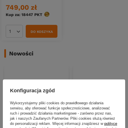
749,00 zł
Kup za: 18447
PKT
punktów
DO KOSZYKA
Ilość produktów
Nowości
Konfiguracja zgód
Wykorzystujemy pliki cookies do prawidłowego działania
serwisu, aby oferować funkcje społecznościowe, analizować
ruch i prowadzić działania marketingowe - zarówno przez nas,
jak i naszych Zaufanych Partnerów. Pliki cookies służą również
NOWOŚĆ
NOWOŚĆ
do personalizacji reklam. Więcej informacji znajdziesz w
polityce