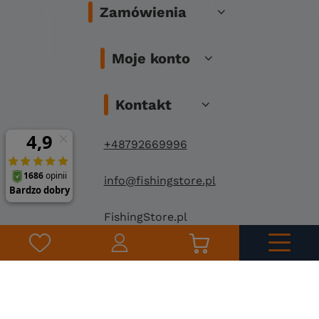
Zamówienia
Moje konto
Kontakt
+48792669996
info@fishingstore.pl
FishingStore.pl
Kuznocin 1
96-500 Sochaczew