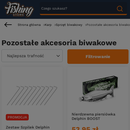
Strona główna
Karp
Sprzęt biwakowy
Pozostałe akcesoria biwak
Pozostałe akcesoria biwakowe
Zmień sortowanie
Najlepsza trafność
Filtrowanie
Nierdzewna piersiówka
PROMOCJA
Delphin BOOST
Zestaw Szpilek Delphin
53,95 zł