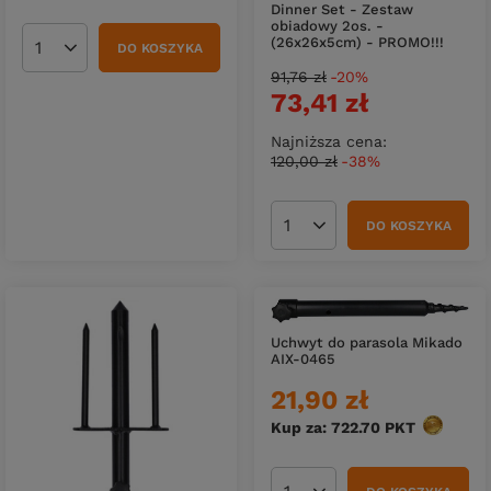
Dinner Set - Zestaw
obiadowy 2os. -
(26x26x5cm) - PROMO!!!
DO KOSZYKA
Ilość produktów
91,76 zł
-20%
73,41 zł
Najniższa cena:
120,00 zł
-38%
DO KOSZYKA
Ilość produktów
Uchwyt do parasola Mikado
AIX-0465
21,90 zł
Kup za: 722.70
PKT
punktów