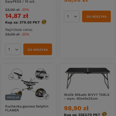
EazyPEGS / 10 szt.
23,00 zł
-35%
14,87 zł
DO KOSZYKA
Ilość produktów
Kup za: 379.50
PKT
punktów
Najniższa cena:
23,00 zł
-35%
DO KOSZYKA
Ilość produktów
Stolik Mikado BIVVY TABLE
OKAZJA
- wym. 60x40x25cm
Kuchenka gazowa Delphin
98,90 zł
FLAMER
Kup za: 3263.70
PKT
punktó