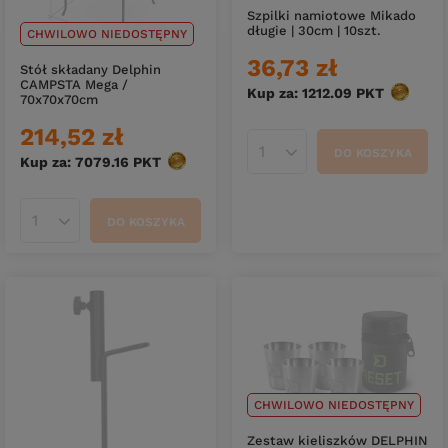
Szpilki namiotowe Mikado
długie | 30cm | 10szt.
CHWILOWO NIEDOSTĘPNY
36,73 zł
Stół składany Delphin
CAMPSTA Mega /
Kup za: 1212.09
PKT
punktów
70x70x70cm
214,52 zł
DO KOSZYKA
Ilość produktów
Kup za: 7079.16
PKT
punktów
DO KOSZYKA
Ilość produktów
CHWILOWO NIEDOSTĘPNY
Zestaw kieliszków DELPHIN