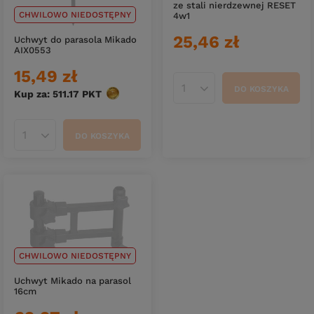
ze stali nierdzewnej RESET
CHWILOWO NIEDOSTĘPNY
4w1
25,46 zł
Uchwyt do parasola Mikado
AIX0553
15,49 zł
DO KOSZYKA
Ilość produktów
Kup za: 511.17
PKT
punktów
DO KOSZYKA
Ilość produktów
CHWILOWO NIEDOSTĘPNY
Uchwyt Mikado na parasol
16cm