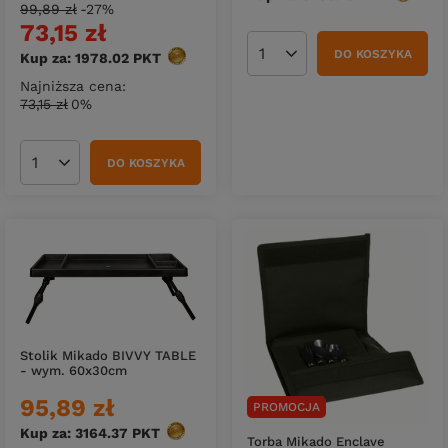
99,89 zł
-27%
73,15 zł
DO KOSZYKA
Kup za: 1978.02
PKT
punktów
Ilość produktów
Najniższa cena:
73,15 zł
0%
DO KOSZYKA
Ilość produktów
Stolik Mikado BIVVY TABLE
- wym. 60x30cm
95,89 zł
PROMOCJA
Kup za: 3164.37
PKT
punktów
Torba Mikado Enclave