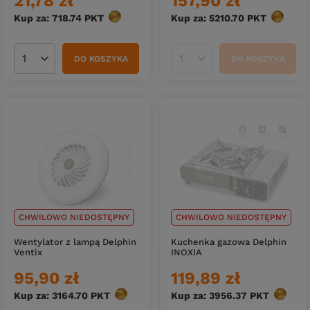
21,78 zł
157,90 zł
Kup za: 718.74
PKT
punktów
Kup za: 5210.70
PKT
punktów
DO KOSZYKA
DO KOSZYKA
Ilość produktów
Ilość produktów
CHWILOWO NIEDOSTĘPNY
CHWILOWO NIEDOSTĘPNY
Wentylator z lampą Delphin
Kuchenka gazowa Delphin
Ventix
INOXIA
95,90 zł
119,89 zł
Kup za: 3164.70
PKT
punktów
Kup za: 3956.37
PKT
punktó