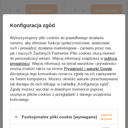
DO KOSZYKA
DO KOSZYKA
Ilość produktów
Ilość produktów
Konfiguracja zgód
Wykorzystujemy pliki cookies do prawidłowego działania
serwisu, aby oferować funkcje społecznościowe, analizować
ruch i prowadzić działania marketingowe - zarówno przez nas,
jak i naszych Zaufanych Partnerów. Pliki cookies służą również
do personalizacji reklam. Więcej informacji znajdziesz w
polityce
prywatności
. Więcej informacji na temat warunków i prywatności
CHWILOWO NIEDOSTĘPNY
CHWILOWO NIEDOSTĘPNY
można znaleźć także na stronie
Prywatność i warunki Google
.
Patelnia DELPHIN ProfiPAN
Zestaw kieliszków DELPHIN
Akceptacja tego komunikatu oznacza zgodę na ich zapisywanie
Green 22x28x7cm
ze stali nierdzewnej RESET
na Twoim komputerze. Możesz określić warunki przechowywania
4w1 XL
lub dostępu do nich klikając w zakładkę „Konfiguracja zgód”.
116,37 zł
Zgodę możesz wycofać w dowolnym momencie poprzez
33,90 zł
usunięcie plików cookies z przeglądarki z danego urządzenia
końcowego.
DO KOSZYKA
Ilość produktów
DO KOSZYKA
Ilość produktów
Zawsze
Funkcjonalne pliki cookie (wymagane)
aktywne