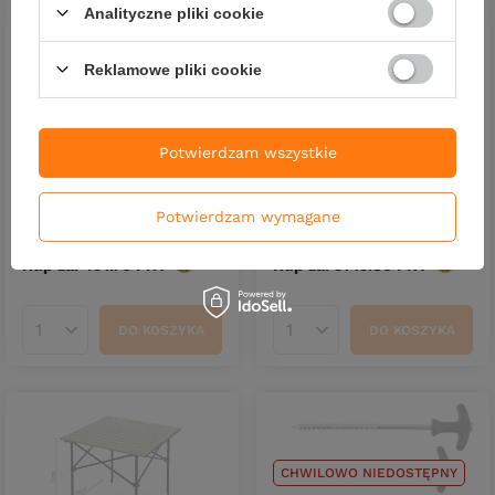
Analityczne pliki cookie
Reklamowe pliki cookie
CHWILOWO NIEDOSTĘPNY
CHWILOWO NIEDOSTĘPNY
Potwierdzam wszystkie
Worki do toalety Delphin
Przenośna toaleta Delphin
ToiBLOX / 10szt.
ToiBLOX Easy
Potwierdzam wymagane
14,90 zł
112,60 zł
Kup za: 491.70
PKT
punktów
Kup za: 3715.80
PKT
punktó
DO KOSZYKA
DO KOSZYKA
Ilość produktów
Ilość produktów
CHWILOWO NIEDOSTĘPNY