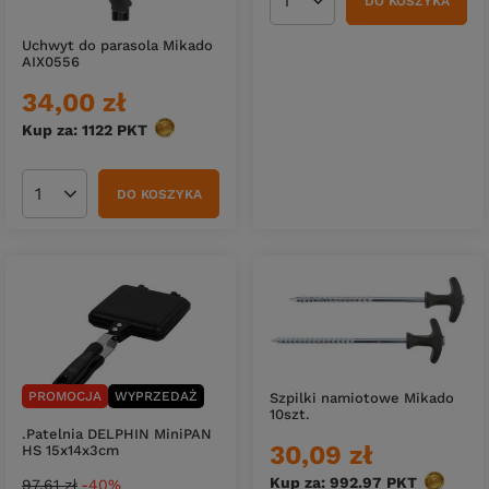
DO KOSZYKA
Ilość produktów
Uchwyt do parasola Mikado
AIX0556
34,00 zł
Kup za: 1122
PKT
punktów
DO KOSZYKA
Ilość produktów
PROMOCJA
WYPRZEDAŻ
Szpilki namiotowe Mikado
10szt.
.Patelnia DELPHIN MiniPAN
30,09 zł
HS 15x14x3cm
Kup za: 992.97
PKT
punktów
97,61 zł
-40%