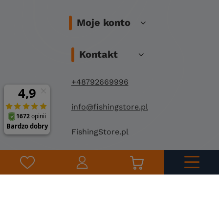
Moje konto
Kontakt
+48792669996
info@fishingstore.pl
FishingStore.pl
Kuznocin 1
96-500 Sochaczew