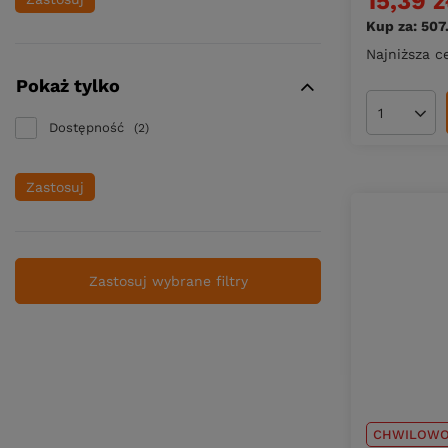
15,39 z
Kup za: 507
Najniższa c
Pokaż tylko
Ilość pro
Dostępność
2
Zastosuj
Zastosuj wybrane filtry
CHWILOWO