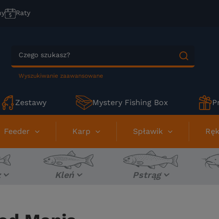
ny
Raty
Wyszukiwanie zaawansowane
Zestawy
Mystery Fishing Box
P
Feeder
Karp
Spławik
Ręk
z
Kleń
Pstrąg