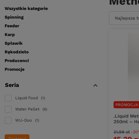
Meth
Wszystkie kategorie
Spinning
Zmień sort
Najlepsza 
Feeder
Karp
Spławik
Rękodzieło
Producenci
Promocje
Seria
Liquid Food
1
PROMOCJA
Water Pellet
6
.Liquid Me
WU-Doo
1
250ml – Ha
21,99 zł
-30
Zastosuj