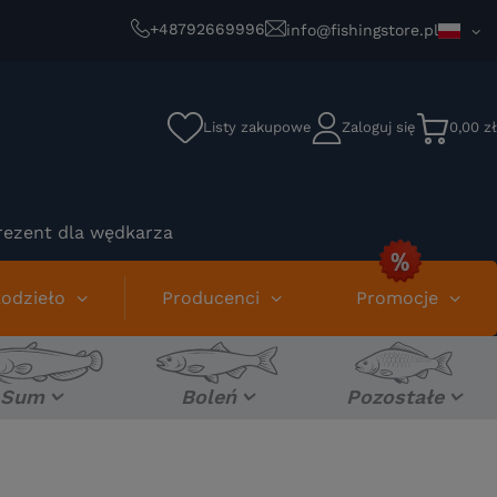
+48792669996
info@fishingstore.pl
Listy zakupowe
Zaloguj się
0,00 zł
rezent dla wędkarza
odzieło
Producenci
Promocje
Sum
Boleń
Pozostałe