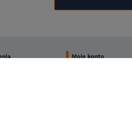
nia
Moje konto
two zakupów
Zarejestruj się
awy
Koszyk
miana
Obserwowane
y
Historia transakcji
ności