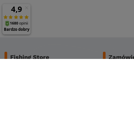
Fishing Store
Zamówie
O nas
Bezpieczeńs
Dane do przelewu
Koszty dost
Regulamin
Zwrot lub za
Reklamacje
Czas dostaw
Polityka prywatności
Sposoby płat
Polityka cookies