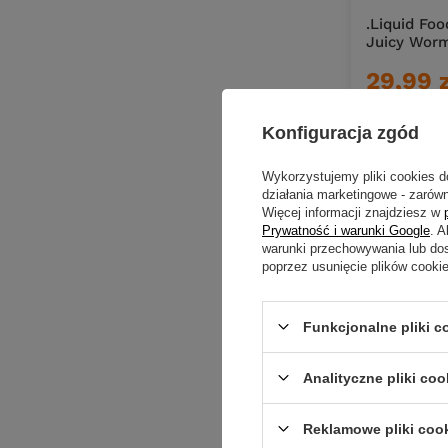
.Liquid Fo
Juicy Wor
29,99 
Kup za: 989
Konfiguracja zgód
Ilość pro
Wykorzystujemy pliki cookies d
działania marketingowe - zarówn
Więcej informacji znajdziesz w
Prywatność i warunki Google
. 
warunki przechowywania lub do
poprzez usunięcie plików cooki
Funkcjonalne pliki 
Analityczne pliki coo
Reklamowe pliki coo