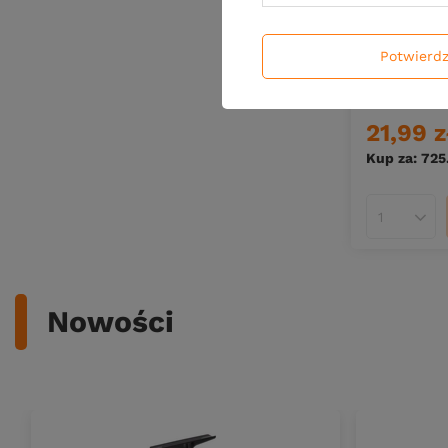
CHWILOWO
Potwierd
.Liquid Me
250ml – Pi
21,99 z
Kup za: 725
Ilość pro
Nowości