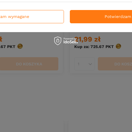
 NIEDOSTĘPNY
CHWILOWO NIEDOSTĘPNY
zam wymagane
Potwierdzam 
thod Mania Water Pellet
.Liquid Method Mania Wate
neapple
250ml – Forest Strawberr
ł
21,99 zł
.67
PKT
punktów
Kup za: 725.67
PKT
punktó
DO KOSZYKA
DO KOS
duktów
Ilość produktów