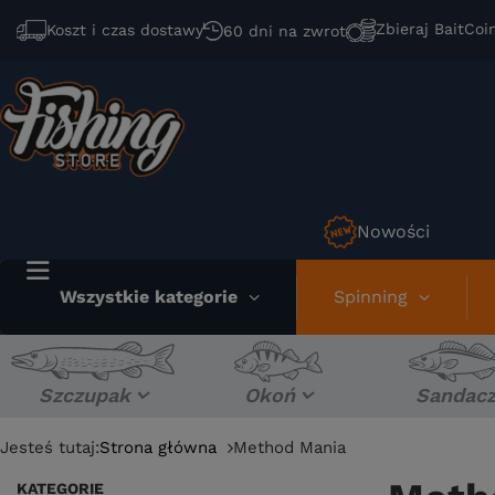
Zbieraj BaitCoi
Koszt i czas dostawy
60 dni na zwrot
Nowości
Wszystkie kategorie
Spinning
Szczupak
Okoń
Sandac
Jesteś tutaj:
Strona główna
Method Mania
KATEGORIE