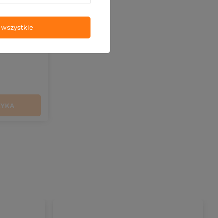
wszystkie
r Pellet
y
w
ZYKA