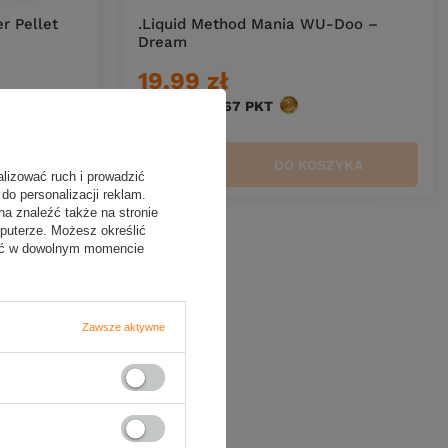
r Pellet
.Liquid Method Mania WU-Doo –
Dream
19,99 zł
w
Kup za: 659.67
PKT
punktów
ZYKA
DO KOSZYKA
Ilość produktów
alizować ruch i prowadzić
do personalizacji reklam.
na znaleźć także na stronie
puterze. Możesz określić
fać w dowolnym momencie
Zawsze aktywne