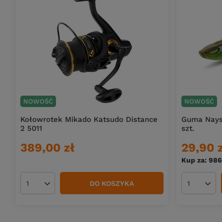
NOWOŚĆ
NOWOŚĆ
Kołowrotek Mikado Katsudo Distance
Guma Nays S
2 5011
szt.
389,00 zł
29,90 
Kup za: 986
DO KOSZYKA
Ilość produktów
Ilość pro