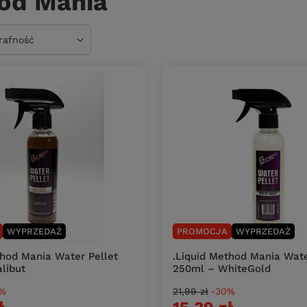
od Mania
owanie
trafność
WYPRZEDAŻ
PROMOCJA
WYPRZEDAŻ
thod Mania Water Pellet
.Liquid Method Mania Wate
libut
250ml – WhiteGold
%
21,99 zł
-30%