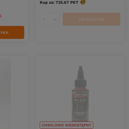
Kup za: 725.67
PKT
punktów
%
DO KOSZYKA
Ilość produktów
ZYKA
CHWILOWO NIEDOSTĘPNY