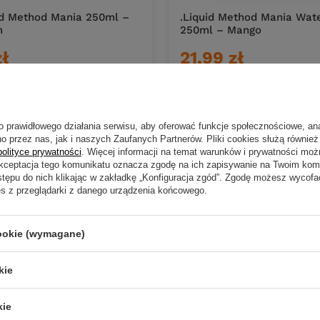
od Method Mania 250ml –
.Liquid Method Mania Wate
m
250ml – Mango
zł
21,99 zł
.67
PKT
punktów
Kup za: 725.67
PKT
punktó
DO KOSZYKA
DO KOS
duktów
Ilość produktów
o prawidłowego działania serwisu, aby oferować funkcje społecznościowe, an
o przez nas, jak i naszych Zaufanych Partnerów. Pliki cookies służą również 
polityce prywatności
. Więcej informacji na temat warunków i prywatności moż
Akceptacja tego komunikatu oznacza zgodę na ich zapisywanie na Twoim kom
stępu do nich klikając w zakładkę „Konfiguracja zgód”. Zgodę możesz wyco
es z przeglądarki z danego urządzenia końcowego.
cookie (wymagane)
kie
kie