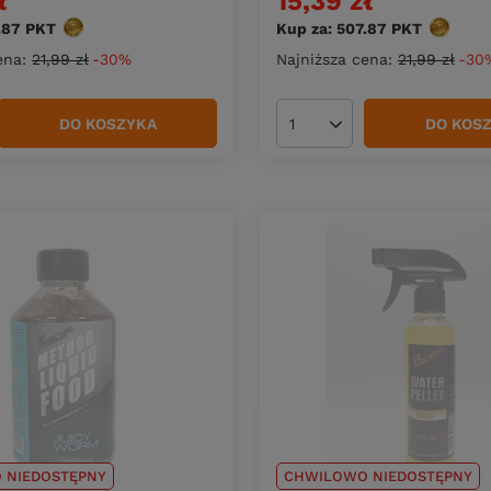
ł
15,39 zł
.87
PKT
punktów
Kup za: 507.87
PKT
punktów
ena:
21,99 zł
-30%
Najniższa cena:
21,99 zł
-30
DO KOSZYKA
DO KOS
duktów
Ilość produktów
 NIEDOSTĘPNY
CHWILOWO NIEDOSTĘPNY