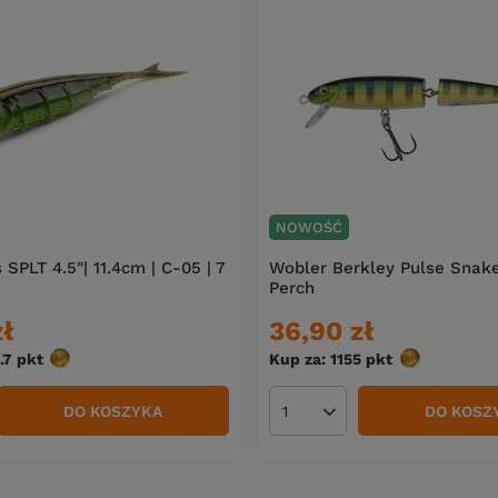
NOWOŚĆ
PLT 4.5"| 11.4cm | C-05 | 7
Wobler Berkley Pulse Snake
Perch
zł
36,90 zł
.7
pkt
punktów
Kup za: 1155
pkt
punktów
DO KOSZYKA
DO KOSZ
duktów
Ilość produktów