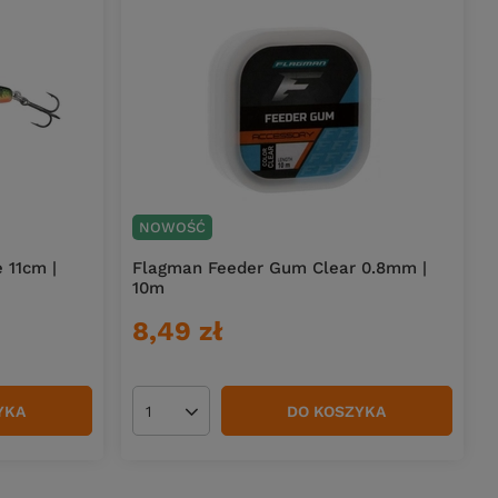
NOWOŚĆ
 11cm |
Flagman Feeder Gum Clear 0.8mm |
10m
8,49 zł
YKA
DO KOSZYKA
Ilość produktów