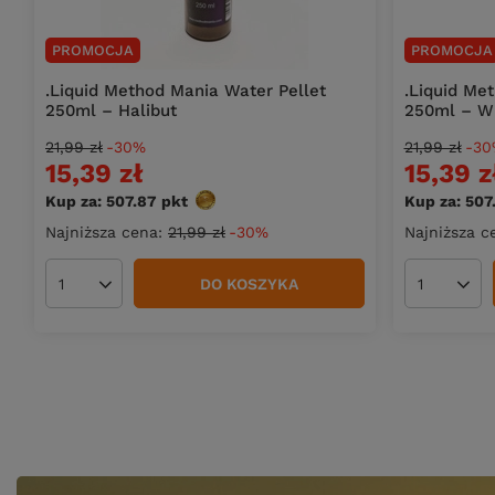
PROMOCJA
PROMOCJA
.Liquid Method Mania Water Pellet
.Liquid Me
250ml – Halibut
250ml – W
21,99 zł
-30%
21,99 zł
-30
15,39 zł
15,39 z
Kup za: 507.87
pkt
punktów
Kup za: 507
Najniższa cena:
21,99 zł
-30%
Najniższa c
DO KOSZYKA
Ilość produktów
Ilość pro