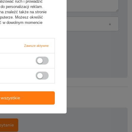
alizować ruch i prowadzić
do personalizacji reklam.
na znaleźć także na stronie
puterze. Możesz określić
fać w dowolnym momencie
Twój email
Zawsze aktywne
ie produktu:
wszystkie
pytanie