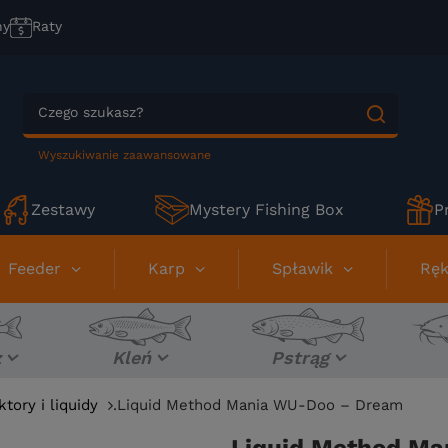
ny
Raty
Wyszukiwanie zaawansowane
Zestawy
Mystery Fishing Box
P
Feeder
Karp
Spławik
Ręk
z
Kleń
Pstrąg
ktory i liquidy
.Liquid Method Mania WU-Doo – Dream