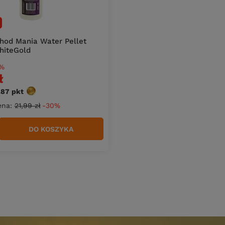
thod Mania Water Pellet
hiteGold
%
ł
.87
pkt
punktów
ena:
21,99 zł
-30%
DO KOSZYKA
duktów