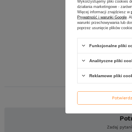
Wykorzystujemy pliki cookies d
działania marketingowe - zarówn
Więcej informacji znajdziesz w
Prywatność i warunki Google
. 
warunki przechowywania lub do
poprzez usunięcie plików cooki
Funkcjonalne pliki 
Analityczne pliki coo
Reklamowe pliki coo
Potwierd
Pot
Zadaj pytan