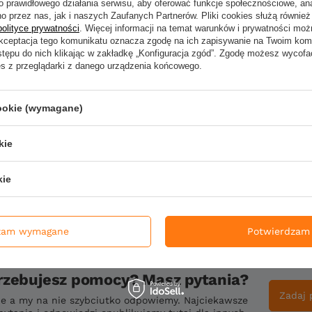
o prawidłowego działania serwisu, aby oferować funkcje społecznościowe, an
o przez nas, jak i naszych Zaufanych Partnerów. Pliki cookies służą również 
polityce prywatności
. Więcej informacji na temat warunków i prywatności moż
Akceptacja tego komunikatu oznacza zgodę na ich zapisywanie na Twoim kom
stępu do nich klikając w zakładkę „Konfiguracja zgód”. Zgodę możesz wyco
Twoje imię
es z przeglądarki z danego urządzenia końcowego.
cookie (wymagane)
Dodaj własne zdjęc
kie
Wyślij opinię
kie
zam wymagane
Potwierdzam 
rzebujesz pomocy? Masz pytania?
Zadaj 
ie a my na nie szybciutko odpowiemy. Najciekawsze