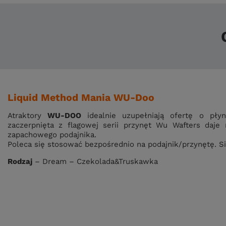
Liquid Method Mania WU-Doo
Atraktory
WU-DOO
idealnie uzupełniają ofertę o pły
zaczerpnięta z flagowej serii przynęt Wu Wafters daje
zapachowego podajnika.
Poleca się stosować bezpośrednio na podajnik/przynętę. Si
Rodzaj
– Dream – Czekolada&Truskawka