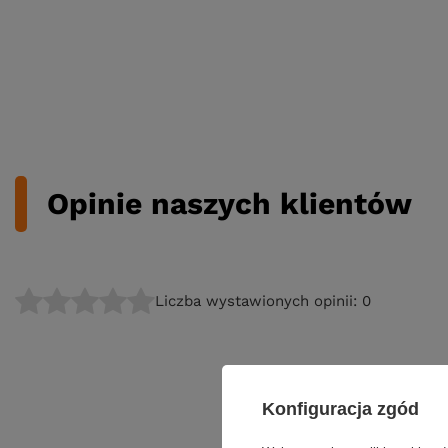
Opinie naszych klientów
Liczba wystawionych opinii: 0
Konfiguracja zgód