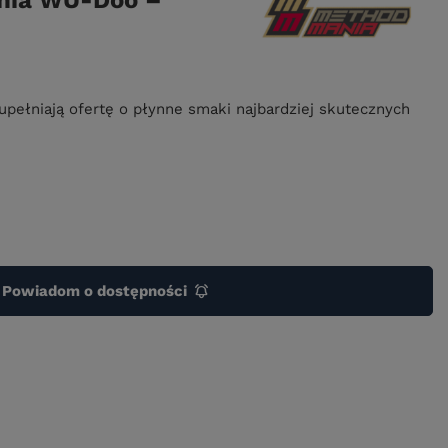
ania WU-Doo –
pełniają ofertę o płynne smaki najbardziej skutecznych
Powiadom o dostępności