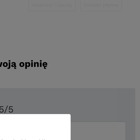
Atraktory i liquidy
Dodatki płynne
oją opinię
5/5
ii