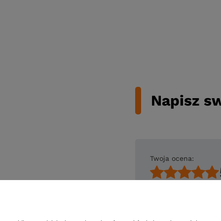
Napisz sw
Twoja ocena:
Treść twojej opin