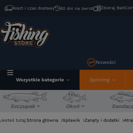
Zbieraj BaitCoi
Koszt i czas dostawy
60 dni na zwrot
Nowości
Wszystkie kategorie
Spinning
Szczupak
Okoń
Sandac
Jesteś tutaj:
Strona główna
Spławik
Zanęty i dodatki
Atra