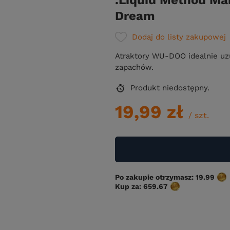
.Liquid Method M
Dream
Dodaj do listy zakupowej
Atraktory WU-DOO idealnie uzu
zapachów.
Produkt niedostępny
19,99 zł
/
szt.
Po zakupie otrzymasz:
19.99
Kup za:
659.67