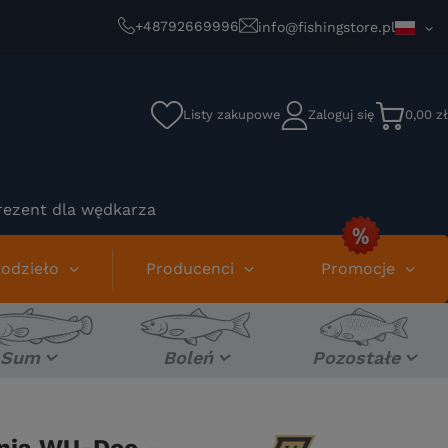
+48792669996
info@fishingstore.pl
Listy zakupowe
Zaloguj się
0,00 zł
rezent dla wędkarza
odzieło
Producenci
Promocje
Sum
Boleń
Pozostałe