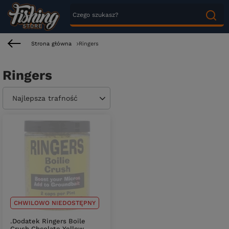
Strona główna
Ringers
Ringers
Zmień sortowanie
Najlepsza trafność
CHWILOWO NIEDOSTĘPNY
.Dodatek Ringers Boile
Crush Chcolate Yellow