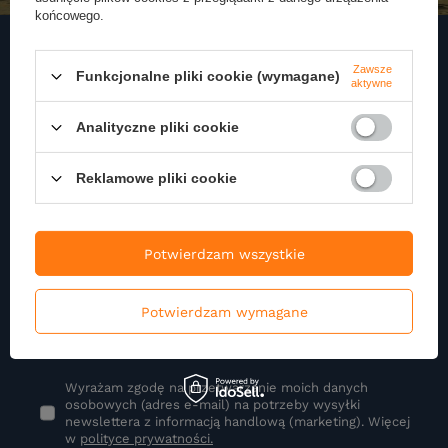
końcowego.
Zawsze
Funkcjonalne pliki cookie (wymagane)
aktywne
Zapisz się do naszego
Newslettera
Analityczne pliki cookie
Zapisz się do newslettera i otrzymuj najnowsze informacje o naszej
ofercie
Reklamowe pliki cookie
Podaj swoje imię
Potwierdzam wszystkie
Potwierdzam wymagane
Podaj swój adres e-mail
Wyrażam zgodę na przetwarzanie moich danych
osobowych (adres e-mail) na potrzeby wysyłki
newslettera z informacją handlową (marketing). Więcej
w
polityce prywatności.