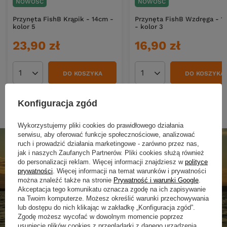
NOWOŚĆ
NOWOŚĆ
Przynęta FishB Krąpik - 14cm -
Przynęta FishB Wzdręga - 1
kolor 5
- kolor 3
23,90 zł
16,90 zł
DO KOSZYKA
DO KOSZYKA
Ilość produktów
Ilość produktów
Konfiguracja zgód
Wykorzystujemy pliki cookies do prawidłowego działania
serwisu, aby oferować funkcje społecznościowe, analizować
ruch i prowadzić działania marketingowe - zarówno przez nas,
jak i naszych Zaufanych Partnerów. Pliki cookies służą również
do personalizacji reklam. Więcej informacji znajdziesz w
polityce
prywatności
. Więcej informacji na temat warunków i prywatności
można znaleźć także na stronie
Prywatność i warunki Google
.
Akceptacja tego komunikatu oznacza zgodę na ich zapisywanie
na Twoim komputerze. Możesz określić warunki przechowywania
lub dostępu do nich klikając w zakładkę „Konfiguracja zgód”.
Zgodę możesz wycofać w dowolnym momencie poprzez
usunięcie plików cookies z przeglądarki z danego urządzenia