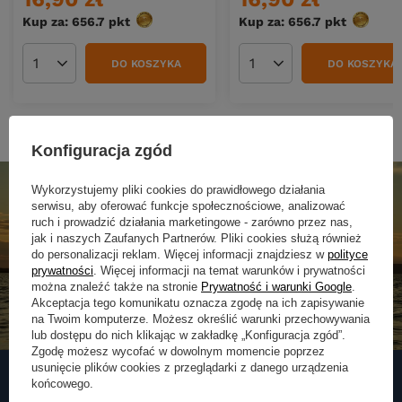
Kup za: 656.7
pkt
punktów
Kup za: 656.7
pkt
punktó
DO KOSZYKA
DO KOSZYKA
Ilość produktów
Ilość produktów
Konfiguracja zgód
Wykorzystujemy pliki cookies do prawidłowego działania
serwisu, aby oferować funkcje społecznościowe, analizować
ruch i prowadzić działania marketingowe - zarówno przez nas,
jak i naszych Zaufanych Partnerów. Pliki cookies służą również
do personalizacji reklam. Więcej informacji znajdziesz w
polityce
prywatności
. Więcej informacji na temat warunków i prywatności
można znaleźć także na stronie
Prywatność i warunki Google
.
Akceptacja tego komunikatu oznacza zgodę na ich zapisywanie
na Twoim komputerze. Możesz określić warunki przechowywania
lub dostępu do nich klikając w zakładkę „Konfiguracja zgód”.
Zgodę możesz wycofać w dowolnym momencie poprzez
usunięcie plików cookies z przeglądarki z danego urządzenia
końcowego.