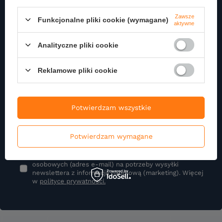
Zapisz się do naszego
Zawsze
Funkcjonalne pliki cookie (wymagane)
Newslettera
aktywne
Zapisz się do newslettera i otrzymuj najnowsze informacje o naszej
Analityczne pliki cookie
ofercie
Reklamowe pliki cookie
Podaj swoje imię
Potwierdzam wszystkie
Podaj swój adres e-mail
Potwierdzam wymagane
Wyrażam zgodę na przetwarzanie moich danych
osobowych (adres e-mail) na potrzeby wysyłki
newslettera z informacją handlową (marketing). Więcej
w
polityce prywatności.