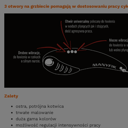
3 otwory na grzbiecie pomagają w dostosowaniu pracy cy
Zalety
ostra, potrójna kotwica
trwałe malowanie
duża gama kolorów
możliwość regulacji intensywności pracy