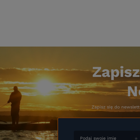
Zapisz
N
Zapisz się do newslett
Podaj swoje imię