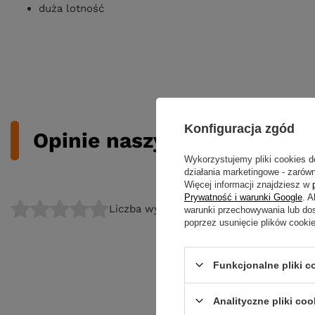
duża lotność
Konfiguracja zgód
Opinie naszych klientów
Wykorzystujemy pliki cookies d
działania marketingowe - zarówn
Więcej informacji znajdziesz w
Prywatność i warunki Google
. 
Liczba wystawionych opinii: 0
warunki przechowywania lub do
poprzez usunięcie plików cooki
Funkcjonalne pliki 
Analityczne pliki coo