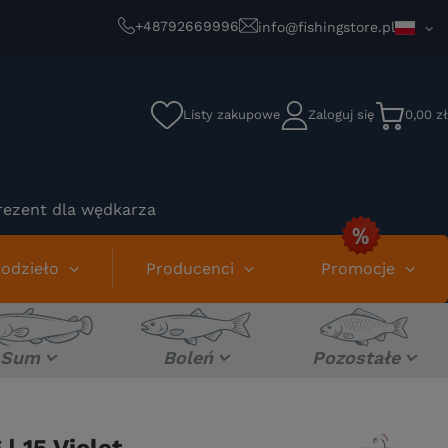
+48792669996
info@fishingstore.pl
Listy zakupowe
Zaloguj się
0,00 zł
rezent dla wędkarza
odzieło
Producenci
Promocje
Sum
Boleń
Pozostałe