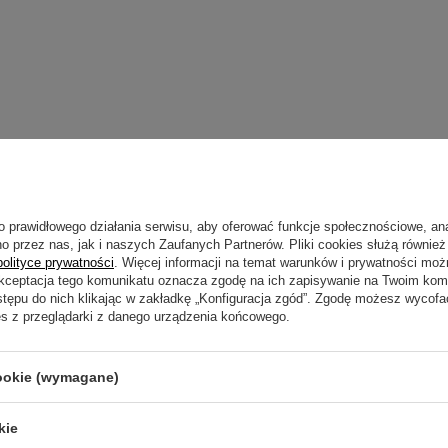
Napisz sw
o prawidłowego działania serwisu, aby oferować funkcje społecznościowe, an
o przez nas, jak i naszych Zaufanych Partnerów. Pliki cookies służą również 
polityce prywatności
. Więcej informacji na temat warunków i prywatności moż
Akceptacja tego komunikatu oznacza zgodę na ich zapisywanie na Twoim kom
stępu do nich klikając w zakładkę „Konfiguracja zgód”. Zgodę możesz wyco
es z przeglądarki z danego urządzenia końcowego.
Twoja ocena:
cookie (wymagane)
Treść twojej opin
kie