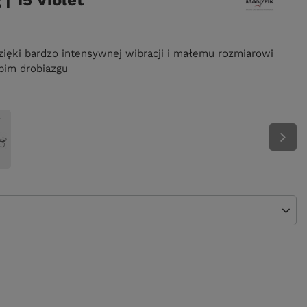
| 15 Violet
zięki bardzo intensywnej wibracji i małemu rozmiarowi
ybim drobiazgu