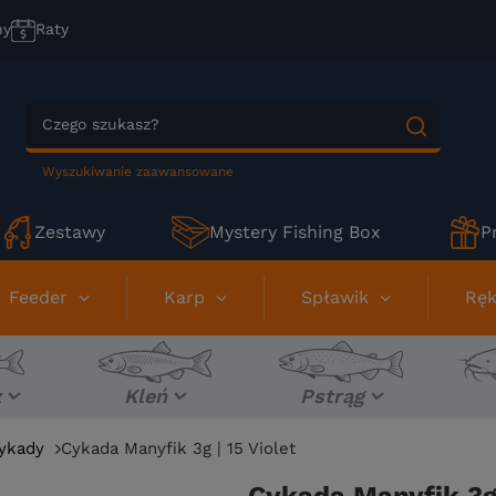
ny
Raty
Wyszukiwanie zaawansowane
Zestawy
Mystery Fishing Box
P
Feeder
Karp
Spławik
Ręk
z
Kleń
Pstrąg
ykady
Cykada Manyfik 3g | 15 Violet