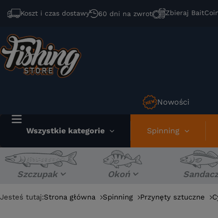
Zbieraj BaitCoi
Koszt i czas dostawy
60 dni na zwrot
Nowości
Wszystkie kategorie
Spinning
Szczupak
Okoń
Sandac
Jesteś tutaj:
Strona główna
Spinning
Przynęty sztuczne
C