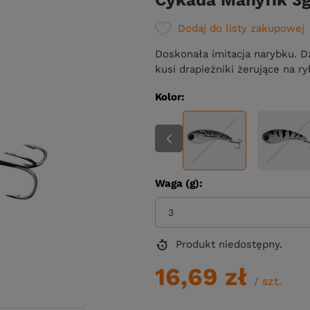
Cykada Manyfik 3g 
Dodaj do listy zakupowej
Doskonała imitacja narybku. D
kusi drapieżniki żerujące na r
Kolor
Waga (g)
3
Produkt niedostępny
16,69 zł
/
szt.