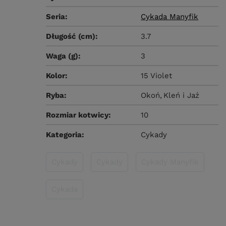
Seria
Cykada Manyfik
Długość (cm)
3.7
Waga (g)
3
Kolor
15 Violet
Ryba
Okoń
Kleń i Jaź
Rozmiar kotwicy
10
Kategoria
Cykady
Cykady
Cykady
Cykady Manyfik
Cykada