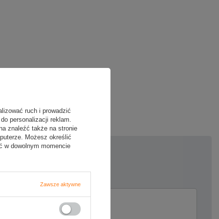
oją opinię
alizować ruch i prowadzić
do personalizacji reklam.
na znaleźć także na stronie
puterze. Możesz określić
fać w dowolnym momencie
5/5
Zawsze aktywne
ii