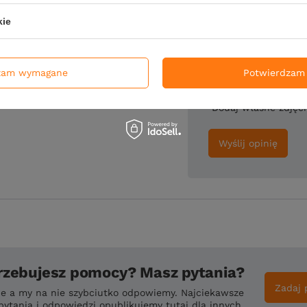
kie
Twoje imię
zam wymagane
Potwierdzam 
Dodaj własne zdjęc
Wyślij opinię
rzebujesz pomocy? Masz pytania?
Zadaj 
ie a my na nie szybciutko odpowiemy. Najciekawsze
pytania i odpowiedzi opublikujemy tutaj dla innych.