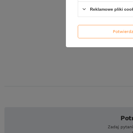
Reklamowe pliki coo
Potwierd
Pot
Zadaj pytan