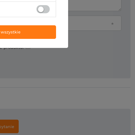
Twój email
wszystkie
ie produktu:
pytanie