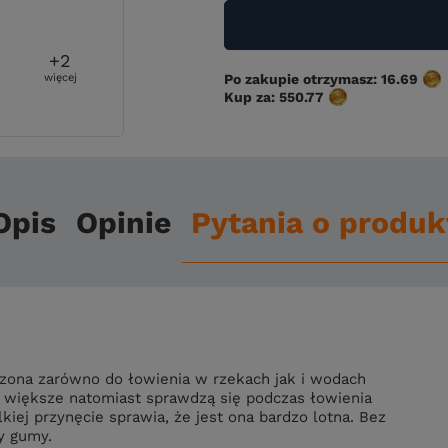
+
2
więcej
Po zakupie otrzymasz:
16.69
Kup za:
550.77
Opis
Opinie
Pytania o produk
rzona zarówno do łowienia w rzekach jak i wodach
e, większe natomiast sprawdzą się podczas łowienia
ej przynęcie sprawia, że jest ona bardzo lotna. Bez
y gumy.