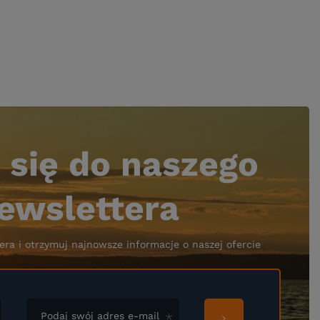
 się do naszego
ewslettera
era i otrzymuj najnowsze informacje o naszej ofercie
Podaj swój adres e-mail