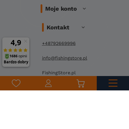
Moje konto
Kontakt
+48792669996
info@fishingstore.pl
FishingStore.pl
Kuznocin 1
96-500 Sochaczew