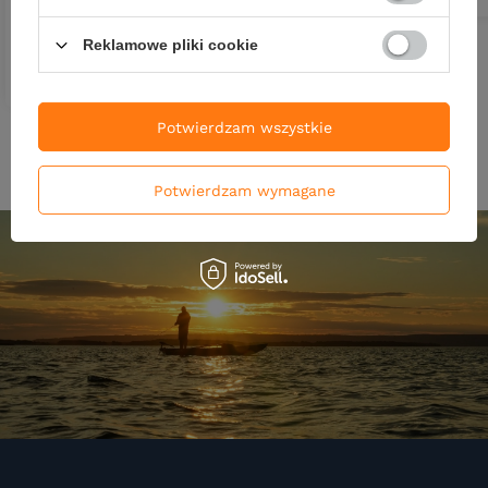
Kup za: 1044.78
pkt
punktów
Reklamowe pliki cookie
DO KOSZYKA
Ilość produktów
Potwierdzam wszystkie
Potwierdzam wymagane