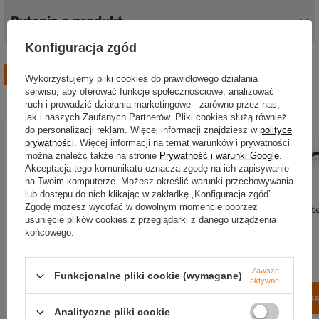
Pytania o produkt
Konfiguracja zgód
Zobacz również
Wykorzystujemy pliki cookies do prawidłowego działania
serwisu, aby oferować funkcje społecznościowe, analizować
ruch i prowadzić działania marketingowe - zarówno przez nas,
jak i naszych Zaufanych Partnerów. Pliki cookies służą również
do personalizacji reklam. Więcej informacji znajdziesz w
polityce
prywatności
. Więcej informacji na temat warunków i prywatności
można znaleźć także na stronie
Prywatność i warunki Google
.
Akceptacja tego komunikatu oznacza zgodę na ich zapisywanie
na Twoim komputerze. Możesz określić warunki przechowywania
lub dostępu do nich klikając w zakładkę „Konfiguracja zgód”.
Zgodę możesz wycofać w dowolnym momencie poprzez
Wobler Hunter Yoda 5cm | t
usunięcie plików cookies z przeglądarki z danego urządzenia
| RDB
końcowego.
31,66 zł
Kup za: 1044.78
pkt
punk
Wobler Hunter Ronin 5cm |
Zawsze
Funkcjonalne pliki cookie (wymagane)
tonący | RTR
aktywne
DO KOSZYK
31,66 zł
Ilość produktów
Analityczne pliki cookie