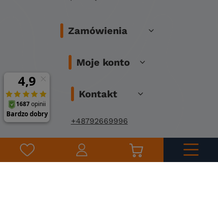
Zamówienia
Moje konto
Kontakt
+48792669996
info@fishingstore.pl
FishingStore.pl
Kuznocin 1
96-500 Sochaczew