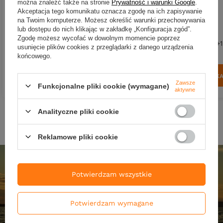
można znaleźć także na stronie
Prywatność i warunki Google
.
22,66 zł
-15%
105,89 zł
-10%
Akceptacja tego komunikatu oznacza zgodę na ich zapisywanie
19,26 zł
95,30 zł
na Twoim komputerze. Możesz określić warunki przechowywania
lub dostępu do nich klikając w zakładkę „Konfiguracja zgód”.
Kup za: 635.58
pkt
punktów
Kup za: 3144.9
pkt
punkt
Zgodę możesz wycofać w dowolnym momencie poprzez
Najniższa cena:
19,26 zł
0%
Najniższa cena:
37,80 zł
+
usunięcie plików cookies z przeglądarki z danego urządzenia
końcowego.
DO KOSZYKA
DO KOSZYK
Ilość produktów
Ilość produktów
Zawsze
Funkcjonalne pliki cookie (wymagane)
aktywne
Analityczne pliki cookie
Reklamowe pliki cookie
Potwierdzam wszystkie
Potwierdzam wymagane