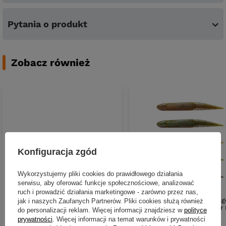
Pytania o produkt
Zobacz również
Konfiguracja zgód
Wykorzystujemy pliki cookies do prawidłowego działania
serwisu, aby oferować funkcje społecznościowe, analizować
OKAZJA
OKAZJA
ruch i prowadzić działania marketingowe - zarówno przez nas,
Guma Savage Gear Monster Shad
Guma Savage Gear Ned Drag
jak i naszych Zaufanych Partnerów. Pliki cookies służą również
22cm | Green SMELT
Tail Slug 10cm | Clear Water 
do personalizacji reklam. Więcej informacji znajdziesz w
polityce
5 szt.
prywatności
. Więcej informacji na temat warunków i prywatności