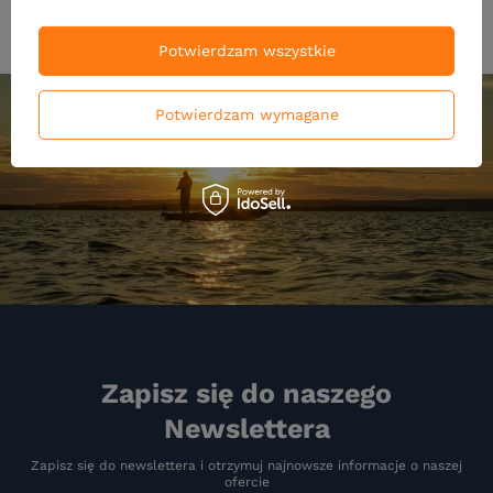
Potwierdzam wszystkie
Potwierdzam wymagane
Zapisz się do naszego
Newslettera
Zapisz się do newslettera i otrzymuj najnowsze informacje o naszej
ofercie