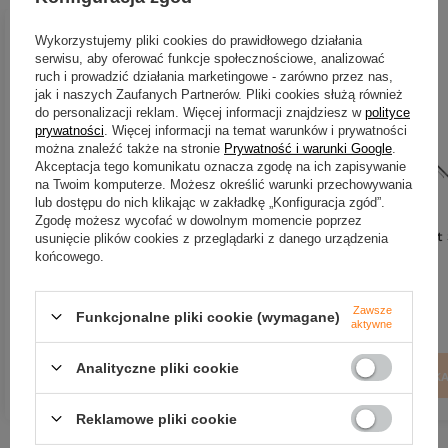
Wykorzystujemy pliki cookies do prawidłowego działania
serwisu, aby oferować funkcje społecznościowe, analizować
ruch i prowadzić działania marketingowe - zarówno przez nas,
jak i naszych Zaufanych Partnerów. Pliki cookies służą również
do personalizacji reklam. Więcej informacji znajdziesz w
polityce
prywatności
. Więcej informacji na temat warunków i prywatności
można znaleźć także na stronie
Prywatność i warunki Google
.
Akceptacja tego komunikatu oznacza zgodę na ich zapisywanie
na Twoim komputerze. Możesz określić warunki przechowywania
lub dostępu do nich klikając w zakładkę „Konfiguracja zgód”.
Zgodę możesz wycofać w dowolnym momencie poprzez
Wędka MIKADO Inazuma PRO
Wędka Mikado Bixlite Light
usunięcie plików cookies z przeglądarki z danego urządzenia
ZANDER 198 c.w. do 32 g (1 sec -
198cm | 0.5-4g | 2sec
końcowego.
EVA)
318,68 zł
89,00 zł
Zawsze
Funkcjonalne pliki cookie (wymagane)
aktywne
Kup za: 10516.44
pkt
punktów
Kup za: 2937
pkt
punktów
Analityczne pliki cookie
DO KOSZYKA
DO KOSZYK
Ilość produktów
Ilość produktów
Reklamowe pliki cookie