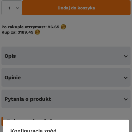
Dodaj do koszyka
Po zakupie otrzymasz:
96.65
Kup za:
3189.45
Opis
Opinie
Pytania o produkt
Zobacz również
Konfiguracja zgód