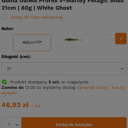
Guma Daiwa Prorex V-Marley Pelagic Shad
21cm | 80g | White Ghost
Dodaj do listy zakupowej
Kolor
Długość (cm)
21
Produkt dostępny
5 szt.
w magazynie.
Zamów do
13:00 to wyślemy dzisiaj
Sprawdź czasy i koszty
wysyłki
46,93 zł
/
szt.
Dodaj do koszyka