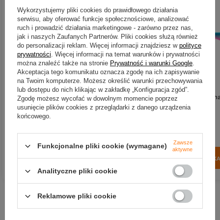
Wykorzystujemy pliki cookies do prawidłowego działania
serwisu, aby oferować funkcje społecznościowe, analizować
ruch i prowadzić działania marketingowe - zarówno przez nas,
jak i naszych Zaufanych Partnerów. Pliki cookies służą również
do personalizacji reklam. Więcej informacji znajdziesz w
polityce
prywatności
. Więcej informacji na temat warunków i prywatności
można znaleźć także na stronie
Prywatność i warunki Google
.
Akceptacja tego komunikatu oznacza zgodę na ich zapisywanie
na Twoim komputerze. Możesz określić warunki przechowywania
lub dostępu do nich klikając w zakładkę „Konfiguracja zgód”.
Guma Daiwa Prorex Lazy Shad
Guma Daiwa Prorex Lazy Sh
Zgodę możesz wycofać w dowolnym momencie poprzez
16cm | Motoroil Burbot
16cm | UV Pink Belly
usunięcie plików cookies z przeglądarki z danego urządzenia
końcowego.
34,45 zł
35,01 zł
Kup za: 1136.85
pkt
punktów
Kup za: 1155.33
pkt
punkt
Zawsze
Funkcjonalne pliki cookie (wymagane)
aktywne
DO KOSZYKA
DO KOSZYK
Ilość produktów
Ilość produktów
Analityczne pliki cookie
Reklamowe pliki cookie