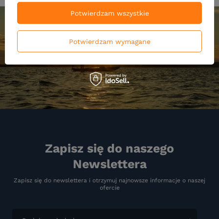
Potwierdzam wszystkie
Potwierdzam wymagane
Zapisz się do naszego
Newslettera
Zapisz się do newslettera i otrzymuj najnowsze informacje o naszej
ofercie