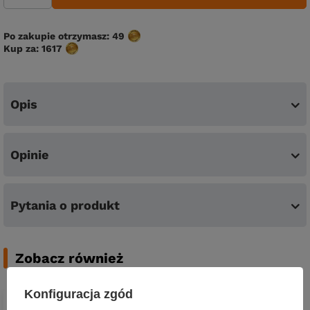
Po zakupie otrzymasz:
49
Kup za:
1617
Opis
Opinie
Pytania o produkt
Zobacz również
Konfiguracja zgód