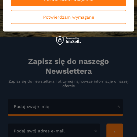
Potwierdzam wymagane
Zapisz się do naszego
Newslettera
Zapisz się do newslettera i otrzymuj najnowsze informacje o naszej
ofercie
Podaj swoje imię
Podaj swój adres e-mail