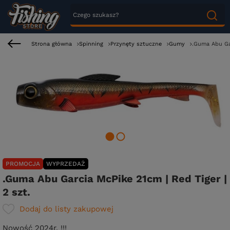
Strona główna
Spinning
Przynęty sztuczne
Gumy
.Guma Abu Gar
PROMOCJA
WYPRZEDAŻ
.Guma Abu Garcia McPike 21cm | Red Tiger |
2 szt.
Dodaj do listy zakupowej
Nowość 2024r. !!!