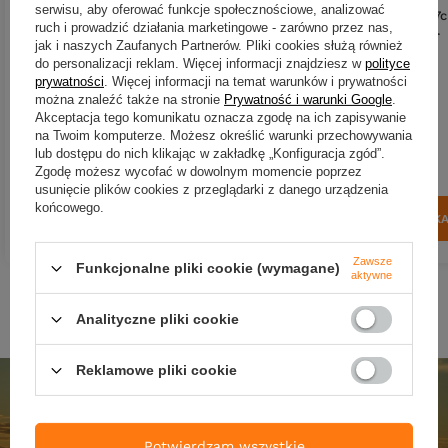
serwisu, aby oferować funkcje społecznościowe, analizować
.Guma Abu Garcia McPike 25cm |
Guma Abu Garcia McPike 17c
ruch i prowadzić działania marketingowe - zarówno przez nas,
Real Roach | 2 szt.
UV Black Back Shad | 2 szt.
jak i naszych Zaufanych Partnerów. Pliki cookies służą również
do personalizacji reklam. Więcej informacji znajdziesz w
polityce
55,27 zł
-20%
41,90 zł
prywatności
. Więcej informacji na temat warunków i prywatności
44,22 zł
można znaleźć także na stronie
Prywatność i warunki Google
.
Kup za: 1382.7
pkt
punktó
Akceptacja tego komunikatu oznacza zgodę na ich zapisywanie
Kup za: 1459.26
pkt
punktów
na Twoim komputerze. Możesz określić warunki przechowywania
lub dostępu do nich klikając w zakładkę „Konfiguracja zgód”.
Najniższa cena:
55,27 zł
-19%
Zgodę możesz wycofać w dowolnym momencie poprzez
usunięcie plików cookies z przeglądarki z danego urządzenia
końcowego.
DO KOSZYKA
DO KOSZYK
Ilość produktów
Ilość produktów
Zawsze
Funkcjonalne pliki cookie (wymagane)
aktywne
Analityczne pliki cookie
Reklamowe pliki cookie
Potwierdzam wszystkie