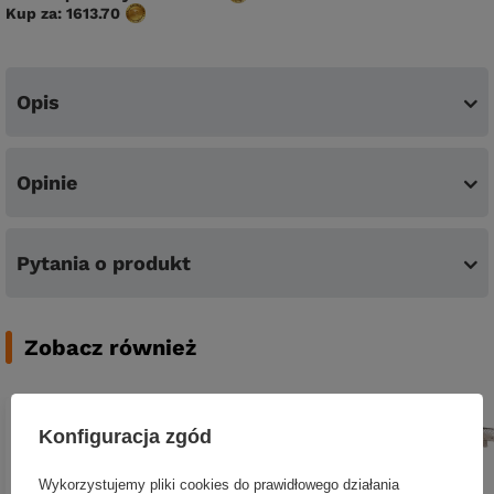
Kup za:
1613.70
Opis
Opinie
Pytania o produkt
Zobacz również
Konfiguracja zgód
PROMOCJA
Wykorzystujemy pliki cookies do prawidłowego działania