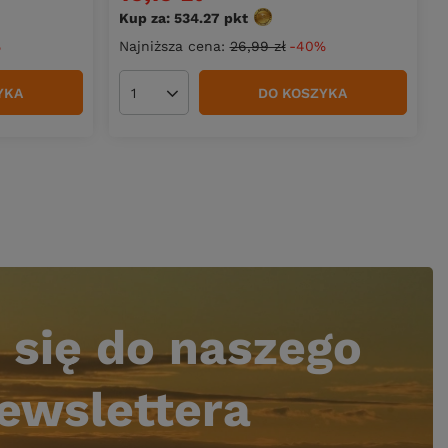
Kup za: 534.27
pkt
punktów
%
Najniższa cena:
26,99 zł
-40%
YKA
DO KOSZYKA
Ilość produktów
 się do naszego
ewslettera