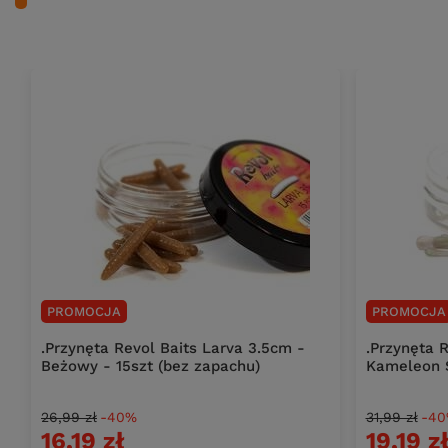
PROMOCJA
PROMOCJA
.Przynęta Revol Baits Larva 3.5cm -
.Przynęta R
Beżowy - 15szt (bez zapachu)
Kameleon S
26,99 zł
-40%
31,99 zł
-4
16,19 zł
19,19 z