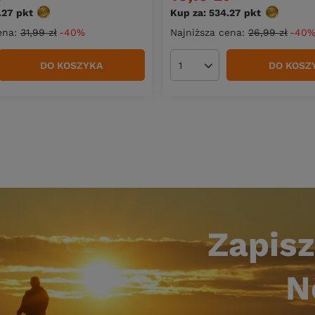
.27
pkt
punktów
Kup za: 534.27
pkt
punktów
ena:
31,99 zł
-40%
Najniższa cena:
26,99 zł
-40
DO KOSZYKA
DO KOSZ
duktów
Ilość produktów
Zapisz
N