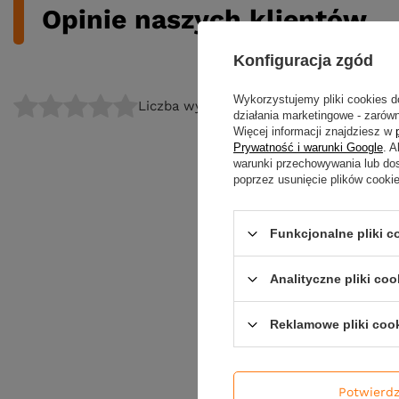
Opinie naszych klientów
Konfiguracja zgód
Wykorzystujemy pliki cookies d
Liczba wystawionych opinii: 0
działania marketingowe - zarówn
Więcej informacji znajdziesz w
Prywatność i warunki Google
. 
warunki przechowywania lub do
poprzez usunięcie plików cooki
Funkcjonalne pliki 
Analityczne pliki coo
Reklamowe pliki coo
Potwierd