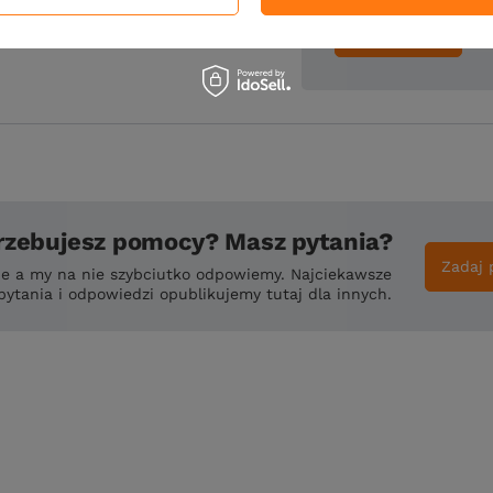
Wyślij opinię
rzebujesz pomocy? Masz pytania?
Zadaj 
ie a my na nie szybciutko odpowiemy. Najciekawsze
pytania i odpowiedzi opublikujemy tutaj dla innych.