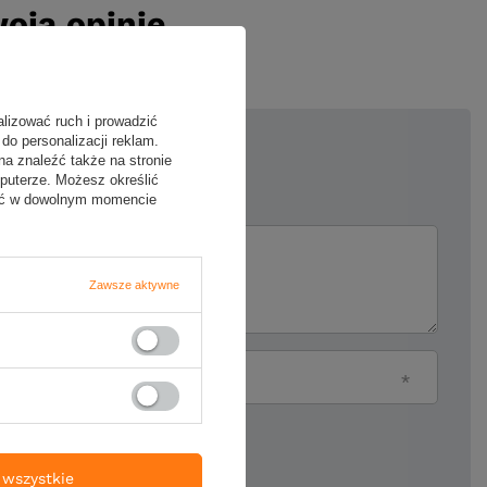
oją opinię
alizować ruch i prowadzić
do personalizacji reklam.
na znaleźć także na stronie
5/5
puterze. Możesz określić
fać w dowolnym momencie
ii
Zawsze aktywne
Twój email
ie produktu:
wszystkie