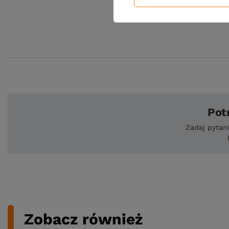
Pot
Zadaj pytan
Zobacz również