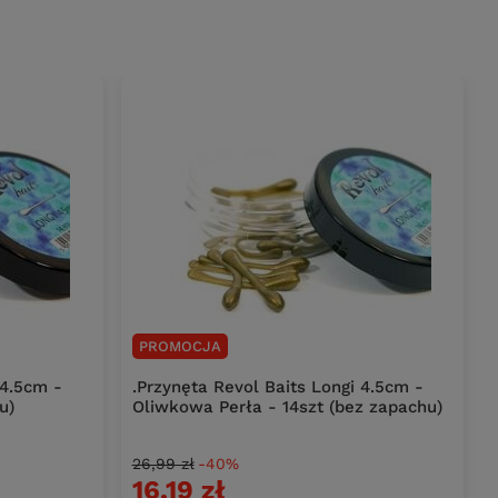
PROMOCJA
 4.5cm -
.Przynęta Revol Baits Longi 4.5cm -
u)
Oliwkowa Perła - 14szt (bez zapachu)
26,99 zł
-40%
16,19 zł