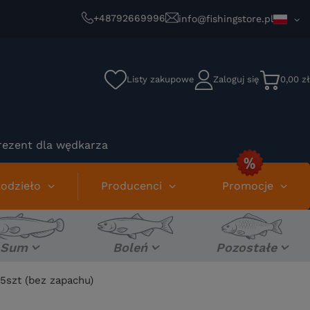
+48792669996
info@fishingstore.pl
Listy zakupowe
Zaloguj się
0,00 zł
rezent dla wędkarza
odzieło
Producenci
Promocje
Sum
Boleń
Pozostałe
15szt (bez zapachu)