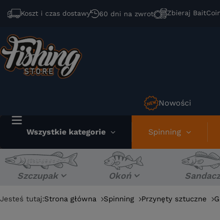
Zbieraj BaitCoi
Koszt i czas dostawy
60 dni na zwrot
Nowości
Wszystkie kategorie
Spinning
Szczupak
Okoń
Sandac
Jesteś tutaj:
Strona główna
Spinning
Przynęty sztuczne
G