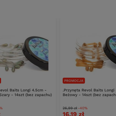
PROMOCJA
evol Baits Longi 4.5cm -
.Przynęta Revol Baits Longi
zary - 14szt (bez zapachu)
Beżowy - 14szt (bez zapach
0%
26,99 zł
-40%
ł
16,19 zł