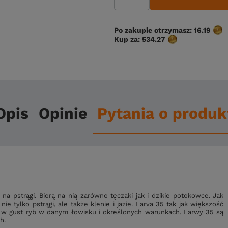
Po zakupie otrzymasz:
16.19
Kup za:
534.27
Opis
Opinie
Pytania o produk
na pstrągi. Biorą na nią zarówno tęczaki jak i dzikie potokowce.
Jak
nie tylko pstrągi, ale także klenie i jazie.
Larva 35 tak jak większość
ć w gust ryb w danym łowisku i określonych warunkach.
Larwy 35 są
h.