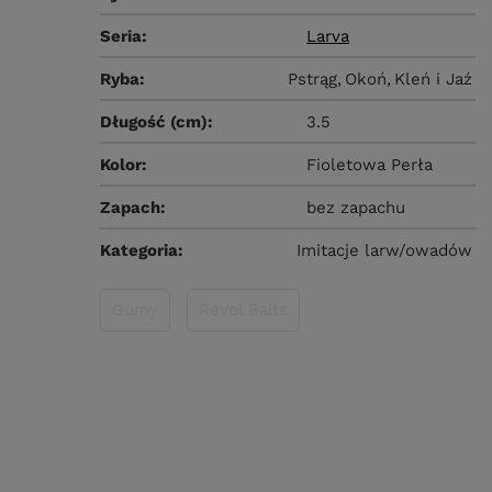
Seria
Larva
Ryba
Pstrąg
Okoń
Kleń i Jaź
Długość (cm)
3.5
Kolor
Fioletowa Perła
Zapach
bez zapachu
Kategoria
Imitacje larw/owadów
Gumy
Revol Baits