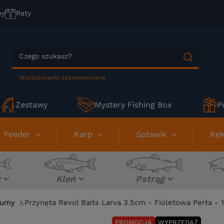
ny
Raty
Wyszukiwanie zaawansowane
Zestawy
Mystery Fishing Box
P
Feeder
Karp
Spławik
Ręk
z
Kleń
Pstrąg
umy
.Przynęta Revol Baits Larva 3.5cm - Fioletowa Perła - 
PROMOCJA
WYPRZEDAŻ