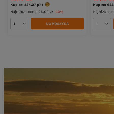
Kup za: 534.27
pkt
punktów
Kup za: 633
Najniższa cena:
26,99 zł
-40%
Najniższa c
DO KOSZYKA
Ilość produktów
Ilość pro