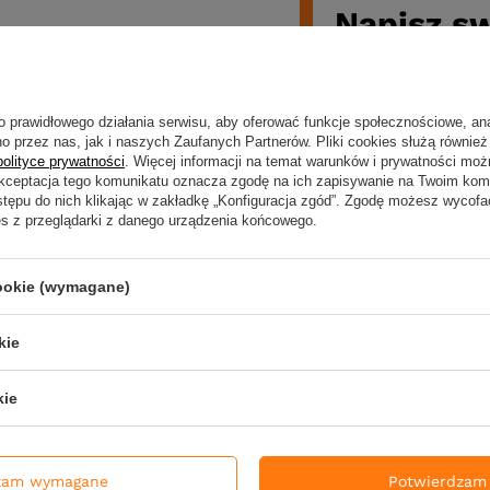
Napisz sw
o prawidłowego działania serwisu, aby oferować funkcje społecznościowe, an
o przez nas, jak i naszych Zaufanych Partnerów. Pliki cookies służą również 
Twoja ocena:
polityce prywatności
. Więcej informacji na temat warunków i prywatności moż
Akceptacja tego komunikatu oznacza zgodę na ich zapisywanie na Twoim kom
stępu do nich klikając w zakładkę „Konfiguracja zgód”. Zgodę możesz wyco
es z przeglądarki z danego urządzenia końcowego.
Treść twojej opin
cookie (wymagane)
kie
Twoje imię
kie
Dodaj własne zdjęc
zam wymagane
Potwierdzam 