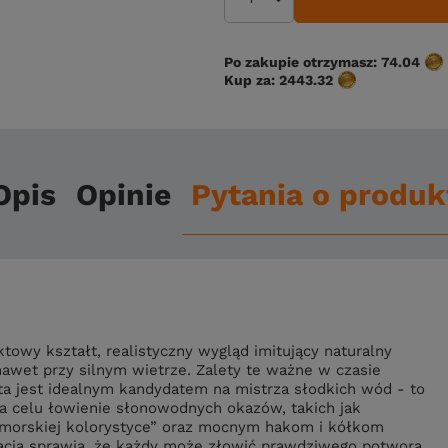
Po zakupie otrzymasz:
74.04
Kup za:
2443.32
Opis
Opinie
Pytania o produk
owy kształt, realistyczny wygląd imitujący naturalny
awet przy silnym wietrze. Zalety te ważne w czasie
a jest idealnym kandydatem na mistrza słodkich wód - to
 celu łowienie słonowodnych okazów, takich jak
 “morskiej kolorystyce” oraz mocnym hakom i kółkom
acja sprawia, że każdy może złowić prawdziwego potwora.