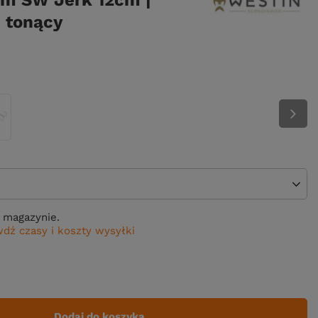
im SW Jerk 12cm |
| tonący
 magazynie.
dź czasy i koszty wysyłki
Dodaj do koszyka