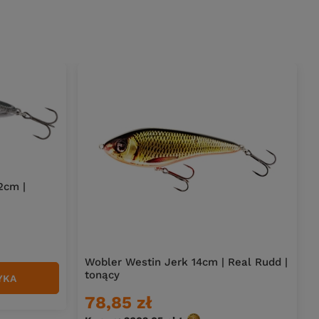
2cm |
Wobler Westin Jerk 14cm | Real Rudd |
tonący
YKA
78,85 zł