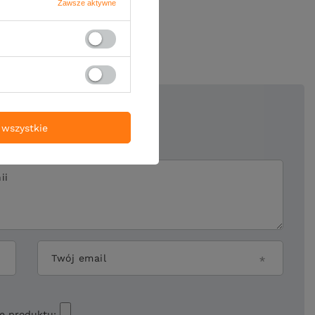
Zawsze aktywne
oją opinię
5/5
wszystkie
ii
Twój email
ie produktu: