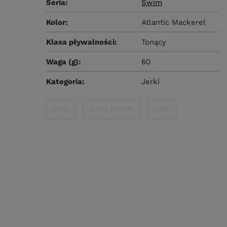
Seria
Swim
Kolor
Atlantic Mackerel
Klasa pływalności
Tonący
Waga (g)
60
Kategoria
Jerki
Jerki
Jerki Westin
Jerki