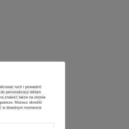
alizować ruch i prowadzić
do personalizacji reklam.
na znaleźć także na stronie
puterze. Możesz określić
fać w dowolnym momencie