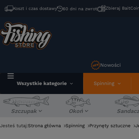
Zbieraj BaitCoi
Koszt i czas dostawy
60 dni na zwrot
Nowości
Wszystkie kategorie
Spinning
Szczupak
Okoń
Sandac
Jesteś tutaj:
Strona główna
Spinning
Przynęty sztuczne
J