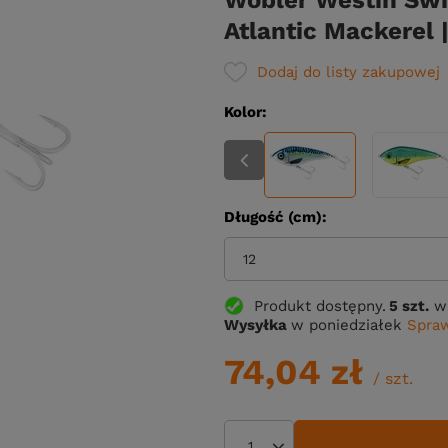
Wobler Westin Sw
Atlantic Mackerel 
Dodaj do listy zakupowej
Kolor
Długość (cm)
12
Produkt dostępny
5 szt.
w
Wysyłka
w poniedziałek
Spraw
74,04 zł
/
szt.