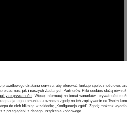
o prawidłowego działania serwisu, aby oferować funkcje społecznościowe, an
o przez nas, jak i naszych Zaufanych Partnerów. Pliki cookies służą również 
polityce prywatności
. Więcej informacji na temat warunków i prywatności moż
Akceptacja tego komunikatu oznacza zgodę na ich zapisywanie na Twoim kom
stępu do nich klikając w zakładkę „Konfiguracja zgód”. Zgodę możesz wyco
es z przeglądarki z danego urządzenia końcowego.