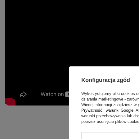
Konfiguracja zgód
Wykorzystujemy pliki cookies d
działania marketingowe - zarówn
Więcej informacji znajdziesz w
Prywatność i warunki Google
. 
warunki przechowywania lub do
poprzez usunięcie plików cooki