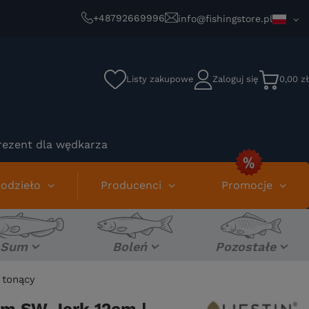
+48792669996
info@fishingstore.pl
Listy zakupowe
Zaloguj się
0,00 zł
rezent dla wędkarza
odzieło
Producenci
Promocje
Sum
Boleń
Pozostałe
 tonący