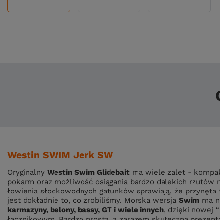
Westin SWIM Jerk SW
Oryginalny
Westin Swim Glidebait
ma wiele zalet - kompakt
pokarm oraz możliwość osiągania bardzo dalekich rzutów n
łowienia słodkowodnych gatunków sprawiają, że przynęta t
jest dokładnie to, co zrobiliśmy. Morska wersja
Swim
ma na
karmazyny, belony, bassy, GT i wiele innych
, dzięki nowej
łącznikowym. Bardzo prosta, a zarazem skuteczna prezent