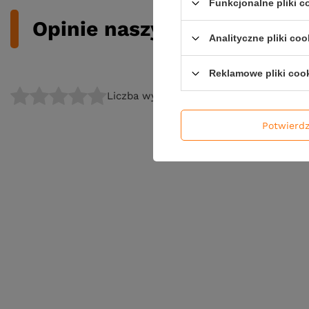
Funkcjonalne pliki 
Opinie naszych klientów
Analityczne pliki coo
Reklamowe pliki coo
Liczba wystawionych opinii: 0
Potwierd