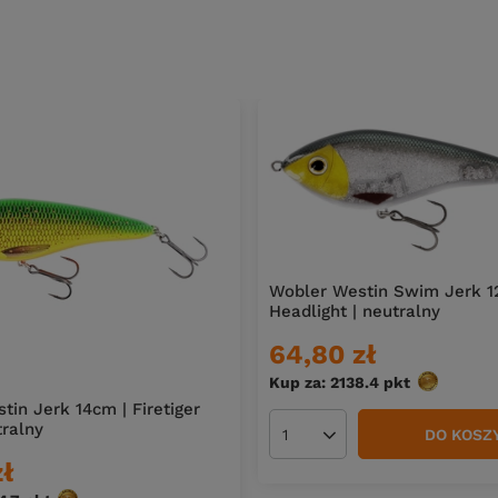
Wobler Westin Swim Jerk 1
Headlight | neutralny
64,80 zł
Kup za: 2138.4
pkt
punktów
in Jerk 14cm | Firetiger
tralny
DO KOSZ
Ilość produktów
zł