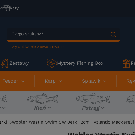
ny
Raty
Wyszukiwanie zaawansowane
Zestawy
Mystery Fishing Box
P
Feeder
Karp
Spławik
Ręk
z
Kleń
Pstrąg
erki
Wobler Westin Swim SW Jerk 12cm | Atlantic Mackerel |