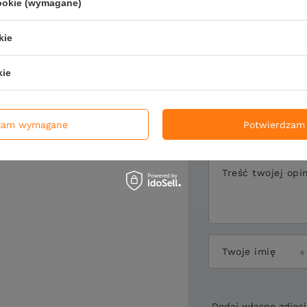
cookie (wymagane)
Napisz sw
kie
kie
Twoja ocena:
zam wymagane
Potwierdzam 
Treść twojej opin
Twoje imię
Dodaj własne zdjęc