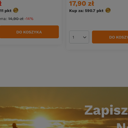
ł
17,90 zł
.11
pkt
punktów
Kup za: 590.7
pkt
punktów
ena:
14,90 zł
-14%
DO KOSZYKA
duktów
DO KOSZ
Ilość produktów
Zapisz
N