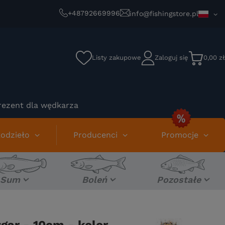
+48792669996
info@fishingstore.pl
Listy zakupowe
Zaloguj się
0,00 zł
rezent dla wędkarza
odzieło
Producenci
Promocje
Sum
Boleń
Pozostałe