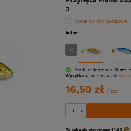
Przynęta FishB Jaz
3
Dodaj do listy zakupowej
Kolor
Produkt dostępny
10 szt.
Wysyłka
w poniedziałek
Spraw
16,50 zł
/
szt.
Po zakupie otrzymasz:
14.90