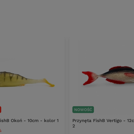
NOWOŚĆ
FishB Okoń - 10cm - kolor 1
Przynęta FishB Vertigo - 12
2
%