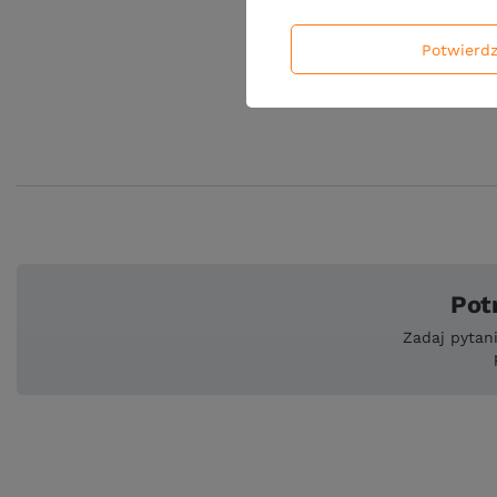
Potwierd
Pot
Zadaj pytan