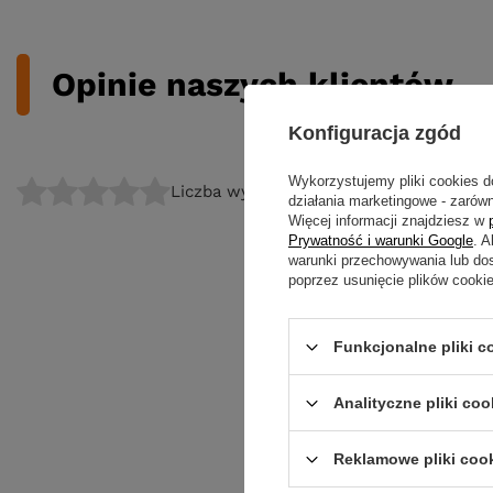
Opinie naszych klientów
Konfiguracja zgód
Wykorzystujemy pliki cookies d
Liczba wystawionych opinii: 0
działania marketingowe - zarówn
Więcej informacji znajdziesz w
Prywatność i warunki Google
. 
warunki przechowywania lub do
poprzez usunięcie plików cooki
Funkcjonalne pliki 
Analityczne pliki coo
Reklamowe pliki coo