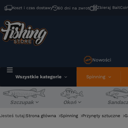
Zbieraj BaitCoi
Koszt i czas dostawy
60 dni na zwrot
Nowości
Wszystkie kategorie
Spinning
Szczupak
Okoń
Sandac
Jesteś tutaj:
Strona główna
Spinning
Przynęty sztuczne
G