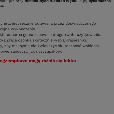
onale już przy
minimalnych ruchach wędki
, a jej
dynamiczna
ka.
ynęta jest ręcznie odlewana przez doświadczonego
kcyjne wykończenie.
kle odporna guma zapewnia długotrwałe użytkowanie.
ka praca ogonka skutecznie wabią drapieżniki.
, aby maksymalnie zwiększyć skuteczność wabienia.
owie sandaczy, jak i szczupaków.
 egzemplarze mogą różnić się lekko