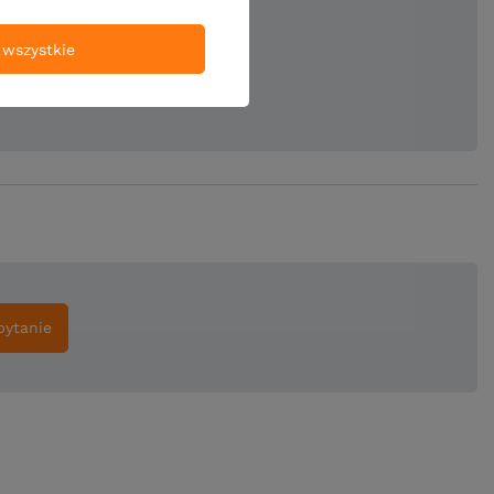
ie produktu:
wszystkie
pytanie