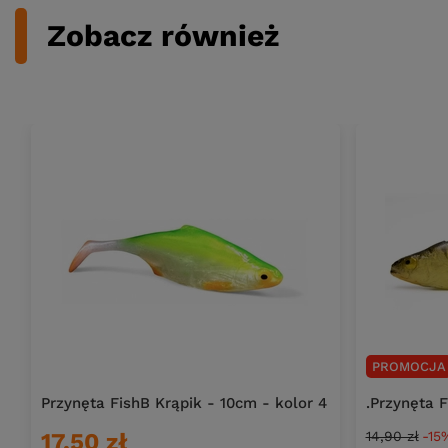
Zobacz również
PROMOCJA
Przynęta FishB Krąpik - 10cm - kolor 4
.Przynęta 
17,50 zł
14,90 zł
-15