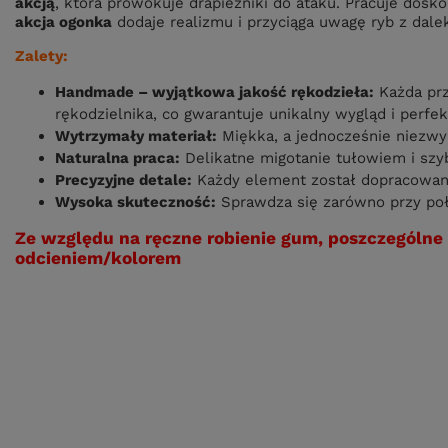
akcją
, która prowokuje drapieżniki do ataku. Pracuje dosk
akcja ogonka
dodaje realizmu i przyciąga uwagę ryb z dale
Zalety:
Handmade – wyjątkowa jakość rękodzieła:
Każda prz
rękodzielnika, co gwarantuje unikalny wygląd i perfe
Wytrzymały materiał:
Miękka, a jednocześnie niezwy
Naturalna praca:
Delikatne migotanie tułowiem i szyb
Precyzyjne detale:
Każdy element został dopracowany
Wysoka skuteczność:
Sprawdza się zarówno przy poł
Ze względu na ręczne robienie gum, poszczególne
odcieniem/kolorem