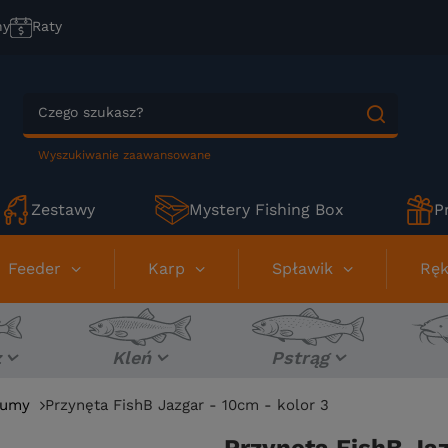
ny
Raty
Wyszukiwanie zaawansowane
Zestawy
Mystery Fishing Box
P
Feeder
Karp
Spławik
Ręk
z
Kleń
Pstrąg
umy
Przynęta FishB Jazgar - 10cm - kolor 3