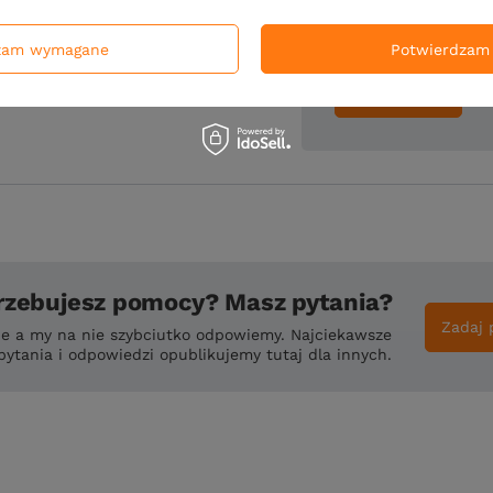
Dodaj własne zdjęc
zam wymagane
Potwierdzam 
Wyślij opinię
rzebujesz pomocy? Masz pytania?
Zadaj 
ie a my na nie szybciutko odpowiemy. Najciekawsze
pytania i odpowiedzi opublikujemy tutaj dla innych.