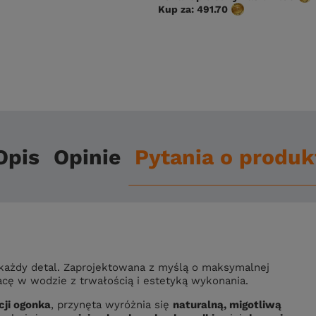
Kup za:
491.70
Opis
Opinie
Pytania o produk
o każdy detal. Zaprojektowana z myślą o maksymalnej
cę w wodzie z trwałością i estetyką wykonania.
cji ogonka
, przynęta wyróżnia się
naturalną, migotliwą