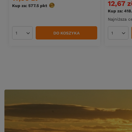
12,67 z
Kup za: 577.5
pkt
punktów
Kup za: 418
Najniższa c
DO KOSZYKA
Ilość produktów
Ilość pro