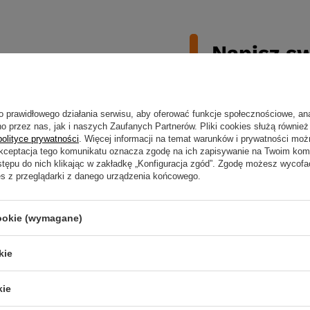
Napisz sw
o prawidłowego działania serwisu, aby oferować funkcje społecznościowe, an
o przez nas, jak i naszych Zaufanych Partnerów. Pliki cookies służą również 
Twoja ocena:
polityce prywatności
. Więcej informacji na temat warunków i prywatności moż
Akceptacja tego komunikatu oznacza zgodę na ich zapisywanie na Twoim kom
stępu do nich klikając w zakładkę „Konfiguracja zgód”. Zgodę możesz wyco
es z przeglądarki z danego urządzenia końcowego.
Treść twojej opin
cookie (wymagane)
kie
Twoje imię
kie