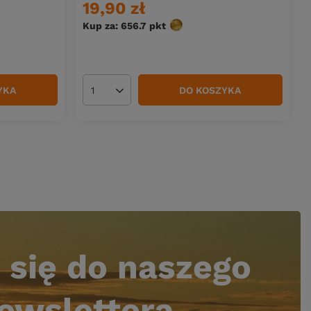
19,90 zł
Kup za: 656.7
pkt
punktów
YKA
DO KOSZYKA
Ilość produktów
 się do naszego
ewslettera