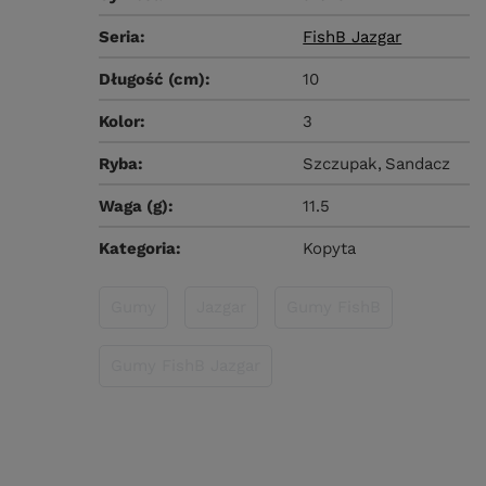
Seria
FishB Jazgar
Długość (cm)
10
Kolor
3
Ryba
Szczupak
Sandacz
Waga (g)
11.5
Kategoria
Kopyta
Gumy
Jazgar
Gumy FishB
Gumy FishB Jazgar