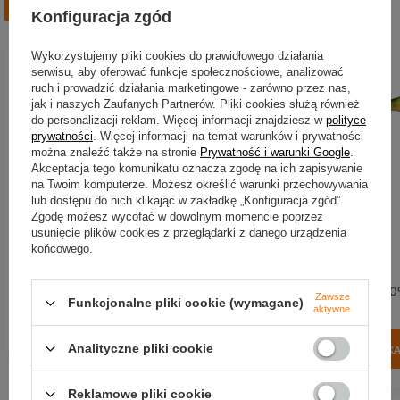
Zobacz również
Konfiguracja zgód
Wykorzystujemy pliki cookies do prawidłowego działania
serwisu, aby oferować funkcje społecznościowe, analizować
ruch i prowadzić działania marketingowe - zarówno przez nas,
jak i naszych Zaufanych Partnerów. Pliki cookies służą również
do personalizacji reklam. Więcej informacji znajdziesz w
polityce
prywatności
. Więcej informacji na temat warunków i prywatności
Guma Abu Garcia Beast Slim
OKAZJA
można znaleźć także na stronie
Prywatność i warunki Google
.
Paddle 21cm | Firetiger
Akceptacja tego komunikatu oznacza zgodę na ich zapisywanie
Guma Abu Garcia Beast
na Twoim komputerze. Możesz określić warunki przechowywania
40,50 zł
Paddletail 21cm | Firetiger
lub dostępu do nich klikając w zakładkę „Konfiguracja zgód”.
Kup za: 1336.5
pkt
punktów
Zgodę możesz wycofać w dowolnym momencie poprzez
40,50 zł
-25%
usunięcie plików cookies z przeglądarki z danego urządzenia
30,38 zł
końcowego.
Kup za: 1002.54
pkt
punk
Najniższa cena:
30,38 zł
0
Zawsze
Funkcjonalne pliki cookie (wymagane)
aktywne
DO KOSZYKA
Ilość produktów
Analityczne pliki cookie
DO KOSZYK
Ilość produktów
Reklamowe pliki cookie