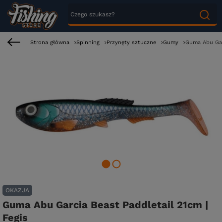
Strona główna
Spinning
Przynęty sztuczne
Gumy
Guma Abu Garc
OKAZJA
Guma Abu Garcia Beast Paddletail 21cm |
Fegis