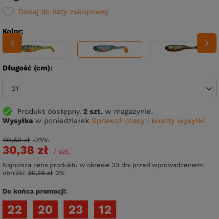
Dodaj do listy zakupowej
Kolor
Długość (cm)
21
Produkt dostępny
2 szt.
w magazynie.
Wysyłka
w poniedziałek
Sprawdź czasy i koszty wysyłki
40,50 zł
-25%
30,38 zł
/
szt.
Najniższa cena produktu w okresie 30 dni przed wprowadzeniem
obniżki:
30,38 zł
0%
Do końca promocji:
22
20
23
12