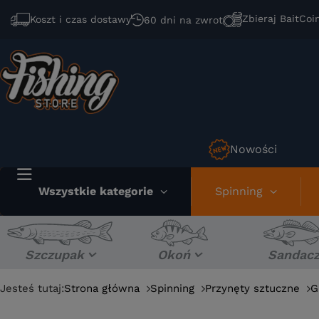
Zbieraj BaitCoi
Koszt i czas dostawy
60 dni na zwrot
Nowości
Wszystkie kategorie
Spinning
Szczupak
Okoń
Sandac
Jesteś tutaj:
Strona główna
Spinning
Przynęty sztuczne
G