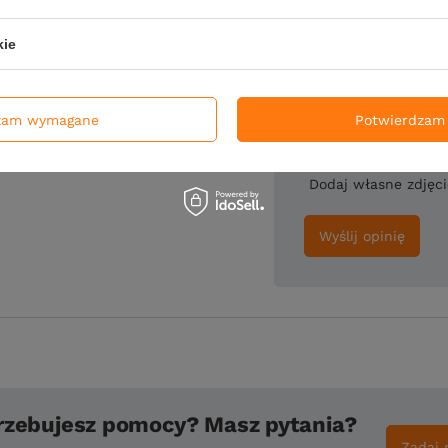
kie
Twoje imię
zam wymagane
Potwierdzam 
Dodaj własne zdjęc
Wyślij opinię
rzebujesz pomocy? Masz pytania?
Zadaj 