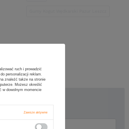
Gumy Kogut Wędkarski Pazur Leszcz
oją opinię
alizować ruch i prowadzić
do personalizacji reklam.
na znaleźć także na stronie
puterze. Możesz określić
fać w dowolnym momencie
5/5
Zawsze aktywne
ii