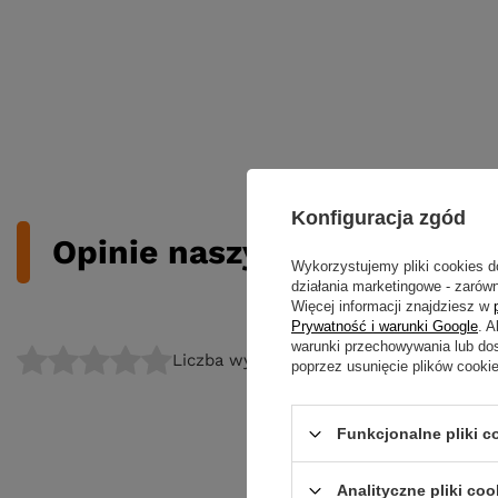
Konfiguracja zgód
Opinie naszych klientów
Wykorzystujemy pliki cookies d
działania marketingowe - zarówn
Więcej informacji znajdziesz w
Prywatność i warunki Google
. 
warunki przechowywania lub do
Liczba wystawionych opinii: 0
poprzez usunięcie plików cooki
Funkcjonalne pliki 
Analityczne pliki coo