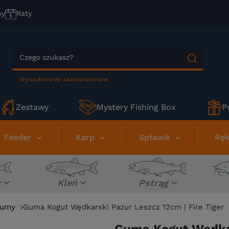
ny
Raty
Wyszukiwanie zaawansowane
Zestawy
Mystery Fishing Box
P
Feeder
Karp
Spławik
Ręk
z
Kleń
Pstrąg
umy
Guma Kogut Wędkarski Pazur Leszcz 12cm | Fire Tiger