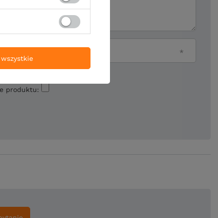
Twój email
wszystkie
ie produktu:
pytanie