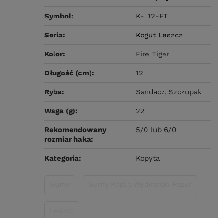
Symbol
K-L12-FT
Seria
Kogut Leszcz
Kolor
Fire Tiger
Długość (cm)
12
Ryba
Sandacz
Szczupak
Waga (g)
22
Rekomendowany
5/0 lub 6/0
rozmiar haka
Kategoria
Kopyta
Gumy
Gumy Kogut Wędkarski Pazur
Leszcz