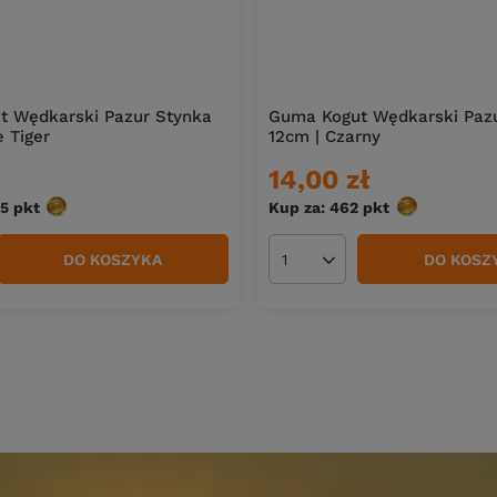
t Wędkarski Pazur Stynka
Guma Kogut Wędkarski Paz
e Tiger
12cm | Czarny
14,00 zł
.5
pkt
punktów
Kup za: 462
pkt
punktów
DO KOSZYKA
DO KOSZ
duktów
Ilość produktów