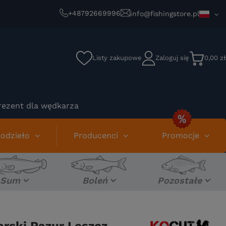
+48792669996
info@fishingstore.pl
Listy zakupowe
Zaloguj się
0,00 zł
rezent dla wędkarza
odzieło
Producenci
Promocje
Sum
Boleń
Pozostałe