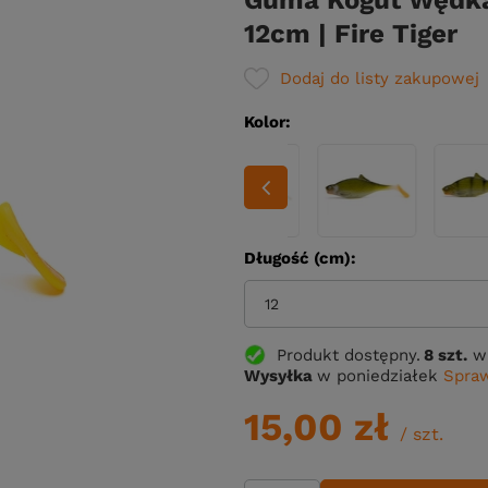
Guma Kogut Wędka
12cm | Fire Tiger
Dodaj do listy zakupowej
Kolor
Długość (cm)
12
Produkt dostępny
8 szt.
w
Wysyłka
w poniedziałek
Spraw
15,00 zł
/
szt.