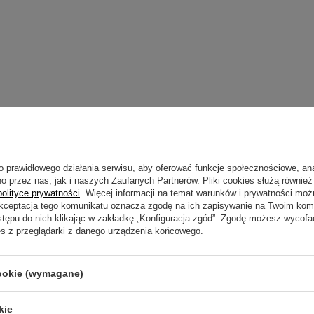
Napisz sw
o prawidłowego działania serwisu, aby oferować funkcje społecznościowe, an
o przez nas, jak i naszych Zaufanych Partnerów. Pliki cookies służą również 
polityce prywatności
. Więcej informacji na temat warunków i prywatności moż
Akceptacja tego komunikatu oznacza zgodę na ich zapisywanie na Twoim kom
stępu do nich klikając w zakładkę „Konfiguracja zgód”. Zgodę możesz wyco
es z przeglądarki z danego urządzenia końcowego.
Twoja ocena:
cookie (wymagane)
Treść twojej opin
kie