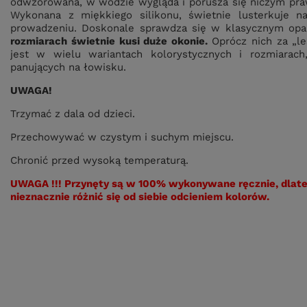
odwzorowana, w wodzie wygląda i porusza się niczym praw
Wykonana z miękkiego silikonu, świetnie lusterkuje n
prowadzeniu. Doskonale sprawdza się w klasycznym opadz
rozmiarach świetnie kusi duże okonie.
Oprócz nich za „l
jest w wielu wariantach kolorystycznych i rozmiara
panujących na łowisku.
UWAGA!
Trzymać z dala od dzieci.
Przechowywać w czystym i suchym miejscu.
Chronić przed wysoką temperaturą.
UWAGA !!!
Przynęty są w 100% wykonywane ręcznie, dlateg
nieznacznie różnić się od siebie odcieniem kolorów.