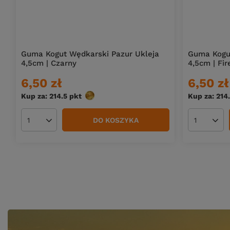
Guma Kogut Wędkarski Pazur Ukleja
Guma Kogu
4,5cm | Czarny
4,5cm | Fir
6,50 zł
6,50 zł
Kup za: 214.5
pkt
punktów
Kup za: 214
DO KOSZYKA
Ilość produktów
Ilość pro