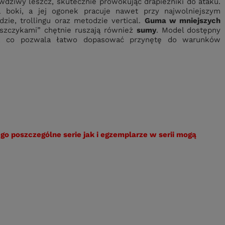
dziwy leszcz, skutecznie prowokując drapieżniki do ataku.
a boki, a jej ogonek pracuje nawet przy najwolniejszym
ie, trollingu oraz metodzie vertical.
Guma w mniejszych
eszczykami” chętnie ruszają również
sumy
. Model dostępny
ch, co pozwala łatwo dopasować przynętę do warunków
o poszczególne serie jak i egzemplarze w serii mogą