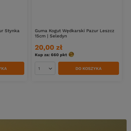
ur Stynka
Guma Kogut Wędkarski Pazur Leszcz
15cm | Seledyn
20,00 zł
Kup za: 660
pkt
punktów
YKA
DO KOSZYKA
Ilość produktów