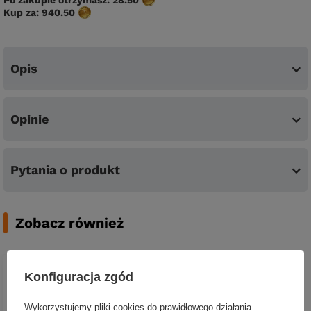
Po zakupie otrzymasz:
28.50
Kup za:
940.50
Opis
Opinie
Pytania o produkt
Zobacz również
Konfiguracja zgód
Wykorzystujemy pliki cookies do prawidłowego działania