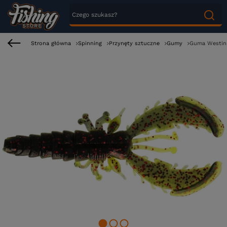
Strona główna
Spinning
Przynęty sztuczne
Gumy
Guma Westin C