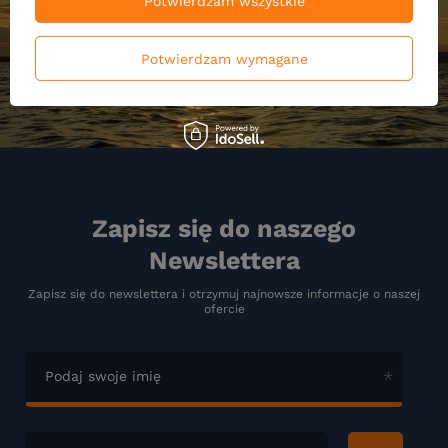
Potwierdzam wszystkie
Potwierdzam wymagane
Zapisz się do naszego
Newslettera
Zapisz się do newslettera i otrzymuj najnowsze informacje o naszej
ofercie
Podaj swoje imię