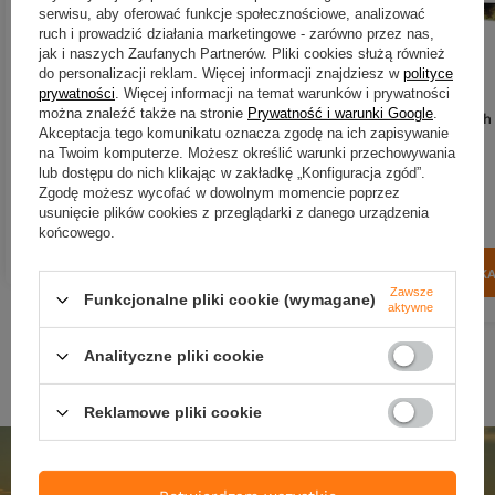
serwisu, aby oferować funkcje społecznościowe, analizować
ruch i prowadzić działania marketingowe - zarówno przez nas,
jak i naszych Zaufanych Partnerów. Pliki cookies służą również
do personalizacji reklam. Więcej informacji znajdziesz w
polityce
Zestaw Guma Westin ShadTeez
prywatności
. Więcej informacji na temat warunków i prywatności
Slim 18cm | Tiger Perch +
można znaleźć także na stronie
Prywatność i warunki Google
.
Dozbrojka Vis Vangen
Guma Westin Original Perch
Akceptacja tego komunikatu oznacza zgodę na ich zapisywanie
| Real Perch
34,01 zł
na Twoim komputerze. Możesz określić warunki przechowywania
lub dostępu do nich klikając w zakładkę „Konfiguracja zgód”.
Kup za: 1098.9
pkt
punktów
23,89 zł
Zgodę możesz wycofać w dowolnym momencie poprzez
usunięcie plików cookies z przeglądarki z danego urządzenia
Kup za: 788.37
pkt
punkt
końcowego.
Więcej opcji
DO KOSZYK
Ilość produktów
Zawsze
Funkcjonalne pliki cookie (wymagane)
aktywne
Analityczne pliki cookie
Reklamowe pliki cookie