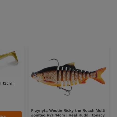
 12cm |
Przynęta Westin Ricky the Roach Multi
Jointed R2F 14cm | Real Rudd | tonący
YKA