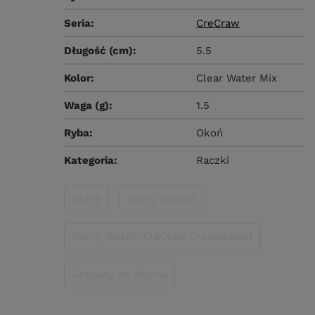
Seria
CreCraw
Długość (cm)
5.5
Kolor
Clear Water Mix
Waga (g)
1.5
Ryba
Okoń
Kategoria
Raczki
Gumy
Gumy Westin
Gumy Westin CreCraw Creaturebait
Zestawy na okonia