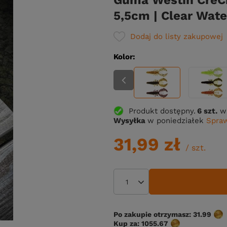
Guma Westin CreCr
5,5cm | Clear Water
Dodaj do listy zakupowej
Kolor
Produkt dostępny
6 szt.
w
Wysyłka
w poniedziałek
Spraw
31,99 zł
/
szt.
Po zakupie otrzymasz:
31.99
Kup za:
1055.67