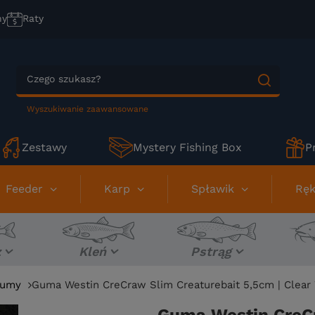
ny
Raty
Wyszukiwanie zaawansowane
Zestawy
Mystery Fishing Box
P
Feeder
Karp
Spławik
Ręk
z
Kleń
Pstrąg
umy
Guma Westin CreCraw Slim Creaturebait 5,5cm | Clear W