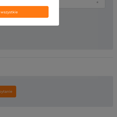
Twój email
wszystkie
ie produktu:
pytanie