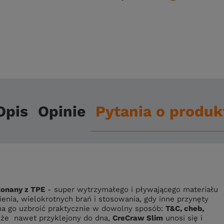
Opis
Opinie
Pytania o produk
onany z TPE
- super wytrzymałego i pływającego materiału
ienia, wielokrotnych brań i stosowania, gdy inne przynęty
a go uzbroić praktycznie w dowolny sposób:
T&C, cheb,
że ​​ nawet przyklejony do dna,
CreCraw Slim
unosi się i