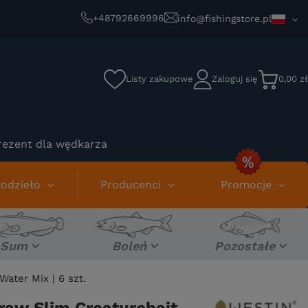
+48792669996
info@fishingstore.pl
Listy zakupowe
Zaloguj się
0,00 zł
rezent dla wędkarza
odzieło
Producenci
Promocje
Sum
Boleń
Pozostałe
ater Mix | 6 szt.