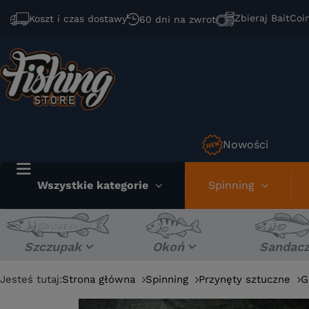
Zbieraj BaitCoi
Koszt i czas dostawy
60 dni na zwrot
Nowości
Wszystkie kategorie
Spinning
Szczupak
Okoń
Sandac
Jesteś tutaj:
Strona główna
Spinning
Przynęty sztuczne
G