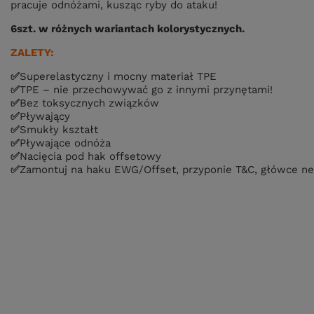
pracuje odnóżami, kusząc ryby do ataku!
6szt. w różnych wariantach kolorystycznych.
ZALETY:
✅
Superelastyczny i mocny materiał TPE
✅
TPE – nie przechowywać go z innymi przynętami!
✅
Bez toksycznych związków
✅
Pływający
✅
Smukły kształt
✅
Pływające odnóża
✅
Nacięcia pod hak offsetowy
✅
Zamontuj na haku EWG/Offset, przyponie T&C, główce ned