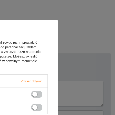
oją opinię
alizować ruch i prowadzić
do personalizacji reklam.
na znaleźć także na stronie
puterze. Możesz określić
fać w dowolnym momencie
5/5
Zawsze aktywne
ii