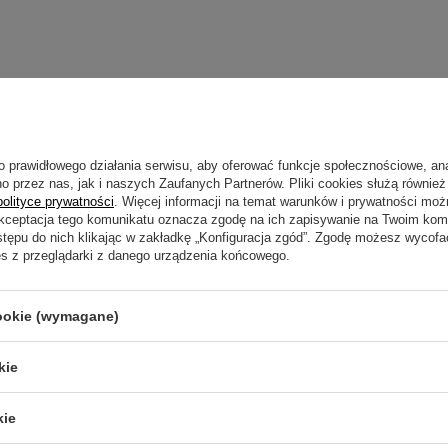
Napisz sw
o prawidłowego działania serwisu, aby oferować funkcje społecznościowe, an
o przez nas, jak i naszych Zaufanych Partnerów. Pliki cookies służą również 
polityce prywatności
. Więcej informacji na temat warunków i prywatności moż
Akceptacja tego komunikatu oznacza zgodę na ich zapisywanie na Twoim kom
stępu do nich klikając w zakładkę „Konfiguracja zgód”. Zgodę możesz wyco
Twoja ocena:
es z przeglądarki z danego urządzenia końcowego.
cookie (wymagane)
Treść twojej opin
kie
kie