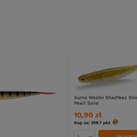
Guma Westin ShadTeez Slim
Pearl Sand
10,90 zł
Kup za: 359.7
pkt
punktów
DO KOSZ