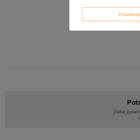
Potwierd
Pot
Zadaj pytan