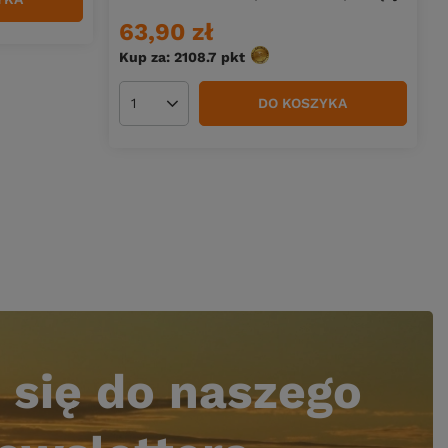
63,90 zł
Kup za: 2108.7
pkt
punktów
DO KOSZYKA
Ilość produktów
 się do naszego