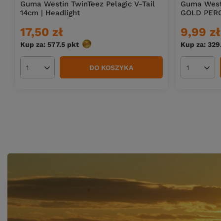
Guma Westin TwinTeez Pelagic V-Tail
Guma Westi
14cm | Headlight
GOLD PER
17,50 zł
9,99 zł
Kup za: 577.5
pkt
punktów
Kup za: 32
DO KOSZYKA
Ilość produktów
Ilość pro