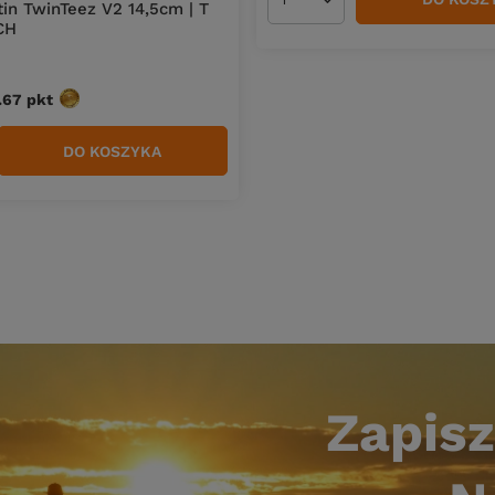
Ilość produktów
n TwinTeez V2 14,5cm | T
CH
9.67
pkt
punktów
DO KOSZYKA
duktów
Zapisz