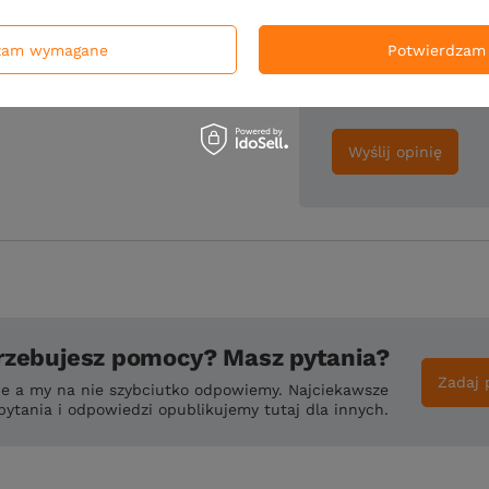
Twoje imię
zam wymagane
Potwierdzam 
Dodaj własne zdjęc
Wyślij opinię
rzebujesz pomocy? Masz pytania?
Zadaj 
ie a my na nie szybciutko odpowiemy. Najciekawsze
pytania i odpowiedzi opublikujemy tutaj dla innych.