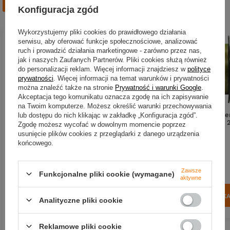
Zobacz również
Konfiguracja zgód
Wykorzystujemy pliki cookies do prawidłowego działania
serwisu, aby oferować funkcje społecznościowe, analizować
ruch i prowadzić działania marketingowe - zarówno przez nas,
jak i naszych Zaufanych Partnerów. Pliki cookies służą również
do personalizacji reklam. Więcej informacji znajdziesz w
polityce
prywatności
. Więcej informacji na temat warunków i prywatności
można znaleźć także na stronie
Prywatność i warunki Google
.
Akceptacja tego komunikatu oznacza zgodę na ich zapisywanie
na Twoim komputerze. Możesz określić warunki przechowywania
Plecionka YGK X-Braid Supe
lub dostępu do nich klikając w zakładkę „Konfiguracja zgód”.
Jigman X4 #1,5 PE | 11,3kg |
Zgodę możesz wycofać w dowolnym momencie poprzez
usunięcie plików cookies z przeglądarki z danego urządzenia
Plecionka YGK X-Braid Upgrade
końcowego.
89,00 zł
X4 #1,5 PE | 11,3kg | 150m
(0,45 zł / m)
Zawsze
Kup za: 2937
pkt
punktów
Funkcjonalne pliki cookie (wymagane)
63,70 zł
aktywne
(0,42 zł / m)
DO KOSZYK
Kup za: 2102.1
pkt
punktów
Ilość produktów
Analityczne pliki cookie
DO KOSZYKA
Reklamowe pliki cookie
Ilość produktów