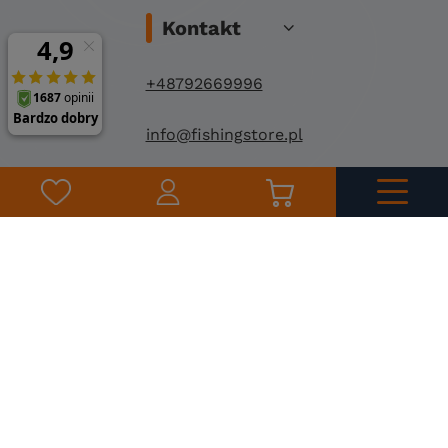
Kontakt
+48792669996
info@fishingstore.pl
FishingStore.pl
Kuznocin 1
96-500 Sochaczew
©
2026
Fishing Store