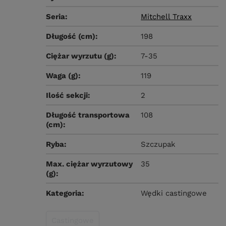
Seria
Mitchell Traxx
Długość (cm)
198
Ciężar wyrzutu (g)
7-35
Waga (g)
119
Ilość sekcji
2
Długość transportowa
108
(cm)
Ryba
Szczupak
Max. ciężar wyrzutowy
35
(g)
Kategoria
Wędki castingowe
Castingowe