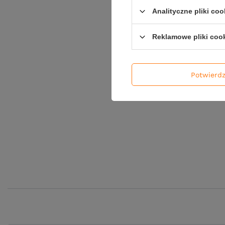
Analityczne pliki coo
Reklamowe pliki coo
Potwierd