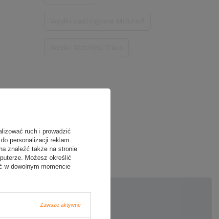
Wędki castingowe Mitchell
Wędki Mitchell Traxx
alizować ruch i prowadzić
oją opinię
do personalizacji reklam.
na znaleźć także na stronie
puterze. Możesz określić
fać w dowolnym momencie
5/5
Zawsze aktywne