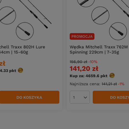
PROMOCJA
hell Traxx 802H Lure
Wędka Mitchell Traxx 762M
44cm | 15-60g
Spinning 229cm | 7-35g
zł
156,90 zł
-10%
141,20 zł
04.33
pkt
punktów
Kup za: 4659.6
pkt
punktów
Najniższa cena:
141,21 zł
-1%
DO KOSZYKA
DO KOSZ
duktów
Ilość produktów