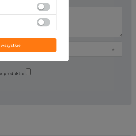
ii
wszystkie
Twój email
ie produktu: