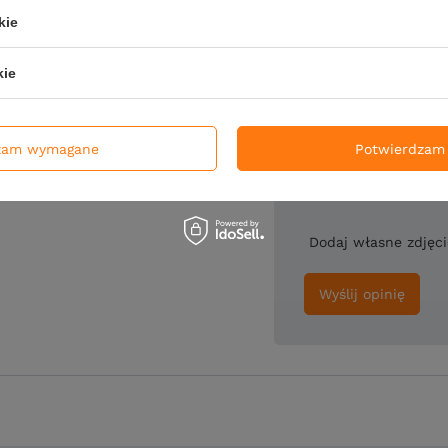
kie
Treść twojej opin
kie
zam wymagane
Potwierdzam 
Twoje imię
Dodaj własne zdjęc
Wyślij opinię