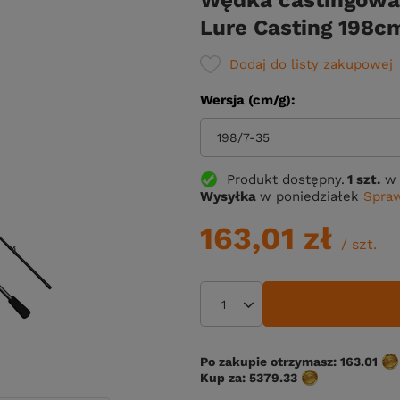
Wędka castingowa
Lure Casting 198cm
Dodaj do listy zakupowej
Wersja (cm/g)
198/7-35
Produkt dostępny
1 szt.
w 
Wysyłka
w poniedziałek
Spraw
163,01 zł
/
szt.
Po zakupie otrzymasz:
163.01
Kup za:
5379.33