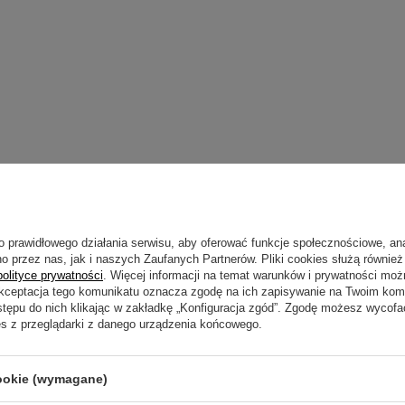
o prawidłowego działania serwisu, aby oferować funkcje społecznościowe, an
Napisz sw
o przez nas, jak i naszych Zaufanych Partnerów. Pliki cookies służą również 
polityce prywatności
. Więcej informacji na temat warunków i prywatności moż
Akceptacja tego komunikatu oznacza zgodę na ich zapisywanie na Twoim kom
stępu do nich klikając w zakładkę „Konfiguracja zgód”. Zgodę możesz wyco
es z przeglądarki z danego urządzenia końcowego.
Twoja ocena:
cookie (wymagane)