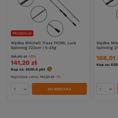
PROMOCJA
Wędka Mitchell Traxx 742ML Lure
Wędka Mitc
Spinning 223cm | 5-25g
Spinning 2
156,90 zł
-10%
188,01 
141,20 zł
Kup za: 62
Kup za: 4659.6
pkt
punktów
Najniższa cena:
141,21 zł
-1%
DO KOSZYKA
Ilość produktów
Ilość pro