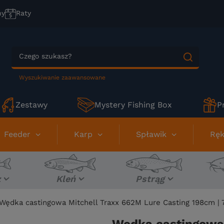
ny
Raty
Wyszukiwanie zaawansowane
Zestawy
Mystery Fishing Box
P
Feeder
Karp
Spławik
Ręk
z
Kleń
Pstrąg
Wędka castingowa Mitchell Traxx 662M Lure Casting 198cm | 