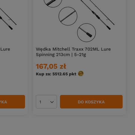
 Lure
Wędka Mitchell Traxx 702ML Lure
Spinning 213cm | 5-21g
167,05 zł
Kup za: 5512.65
pkt
punktów
YKA
DO KOSZYKA
Ilość produktów