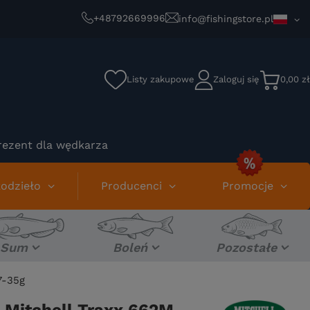
+48792669996
info@fishingstore.pl
Listy zakupowe
Zaloguj się
0,00 zł
rezent dla wędkarza
odzieło
Producenci
Promocje
Sum
Boleń
Pozostałe
7-35g