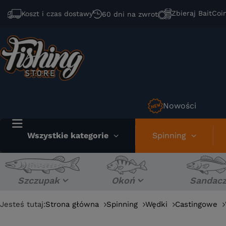
Zbieraj BaitCoi
Koszt i czas dostawy
60 dni na zwrot
Nowości
Wszystkie kategorie
Spinning
Szczupak
Okoń
Sandac
Jesteś tutaj:
Strona główna
Spinning
Wędki
Castingowe