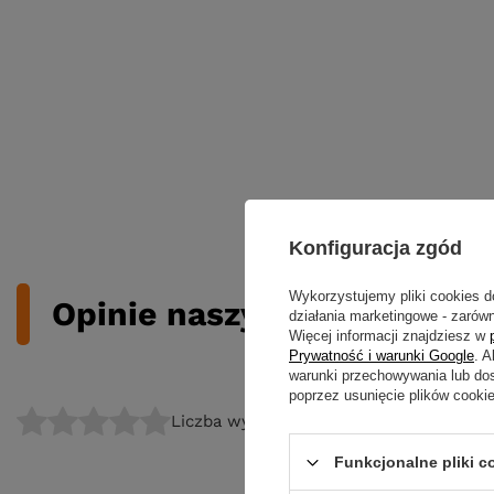
Konfiguracja zgód
Wykorzystujemy pliki cookies d
Opinie naszych klientów
działania marketingowe - zarówn
Więcej informacji znajdziesz w
Prywatność i warunki Google
. 
warunki przechowywania lub do
poprzez usunięcie plików cooki
Liczba wystawionych opinii: 0
Funkcjonalne pliki 