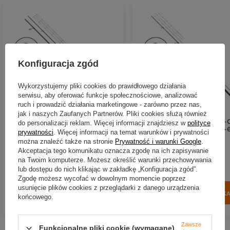
Konfiguracja zgód
Wykorzystujemy pliki cookies do prawidłowego działania
serwisu, aby oferować funkcje społecznościowe, analizować
ruch i prowadzić działania marketingowe - zarówno przez nas,
jak i naszych Zaufanych Partnerów. Pliki cookies służą również
Wędka Robinson Stinger X-Cross
Wędka Robinson Stinger X-
do personalizacji reklam. Więcej informacji znajdziesz w
polityce
Feeder 360cm | 60-160g
Method Feeder 300cm | 15-
prywatności
. Więcej informacji na temat warunków i prywatności
można znaleźć także na stronie
Prywatność i warunki Google
.
Akceptacja tego komunikatu oznacza zgodę na ich zapisywanie
182,06 zł
142,53 zł
na Twoim komputerze. Możesz określić warunki przechowywania
Kup za: 6007.98
pkt
punktów
Kup za: 4703.49
pkt
punk
lub dostępu do nich klikając w zakładkę „Konfiguracja zgód”.
Zgodę możesz wycofać w dowolnym momencie poprzez
usunięcie plików cookies z przeglądarki z danego urządzenia
DO KOSZYKA
DO KOSZYK
Ilość produktów
Ilość produktów
końcowego.
Zawsze
Funkcjonalne pliki cookie (wymagane)